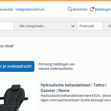
waarden
Veiligheidscentrum
Berichten
Meldingen
Alle categorieën…
A
oo stoel'
Ontvang meldingen van
r je zoekopdracht
nieuwe zoekresultaten
Hydraulische behandelstoel | Tattoo |
Gasveer | Reeve
Hydraulische behandelstoel mimi €529,- direct
eigen voorraad leverbaar! Gratis bezorgd van
€100,- binnen nl en belgië! Deze hydraulische
behandelstoel heeft 4 verstelbaarheden die d