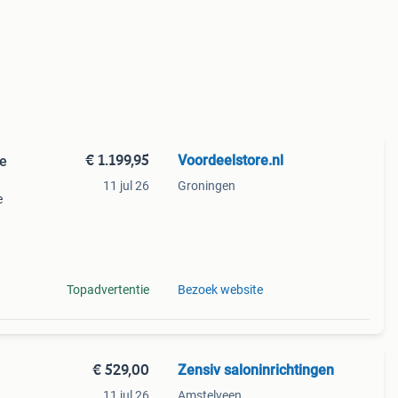
€ 1.199,95
Voordeelstore.nl
he
11 jul 26
Groningen
e
pen
ken,
Topadvertentie
Bezoek website
€ 529,00
Zensiv saloninrichtingen
11 jul 26
Amstelveen