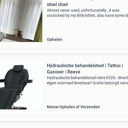
stoel chair
Almost never used, unfortunatelly , it was
scratched by my little kitten, also have some 
of ink that accidentally fell off. It can be sepa
and fit in a car ophalen van naarden-bussum.
Ophalen
Hydraulische behandelstoel | Tattoo |
Gasveer | Reeve
Hydraulische behandelstoel mimi €529,- direct
eigen voorraad leverbaar! Gratis bezorgd van
€100,- binnen nl en belgië! Deze hydraulische
behandelstoel heeft 4 verstelbaarheden die d
Nieuw
Ophalen of Verzenden