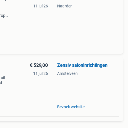
11 jul 26
Naarden
drops
rated
€ 529,00
Zensiv saloninrichtingen
11 jul 26
Amstelveen
 uit
af
oor
Bezoek website