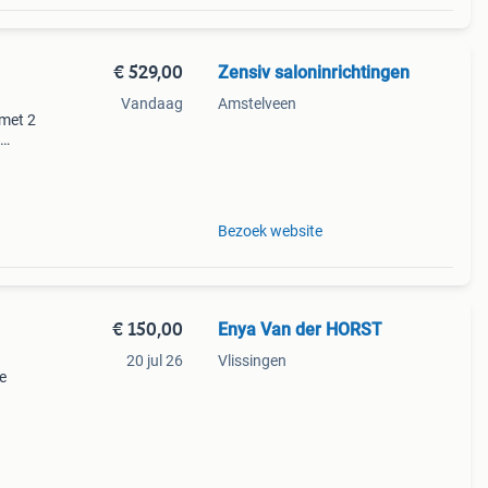
€ 529,00
Zensiv saloninrichtingen
Vandaag
Amstelveen
 met 2
l en
Bezoek website
€ 150,00
Enya Van der HORST
20 jul 26
Vlissingen
e
 De
or