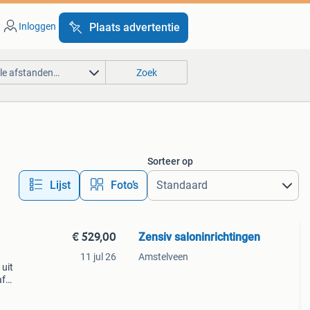
Inloggen
Plaats advertentie
lle afstanden…
Zoek
Sorteer op
Lijst
Foto’s
€ 529,00
Zensiv saloninrichtingen
11 jul 26
Amstelveen
 uit
af
oor