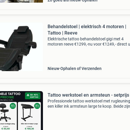
Zo goed als nieuw
Ophalen
Behandelstoel | elektrisch 4 motoren |
Tattoo | Reeve
Elektrische tattoo behandelstoel gigi met 4
motoren reeve €1299,-nu voor €1249,- direct u
eigen voorraad leverbaar! Gratis bezorgd van
€100,- binnen nl en belgië! Deze behandelstoel
Nieuw
Ophalen of Verzenden
Tattoo werkstoel en armsteun - setprijs
Professionele tattoo werkstoel met rugleunin
een killer ink armsteun large te koop. Beide zijn
uitstekende staat en ideaal voor elke tattoo st
De werkstoel is ergonomisch ontworpen, in h