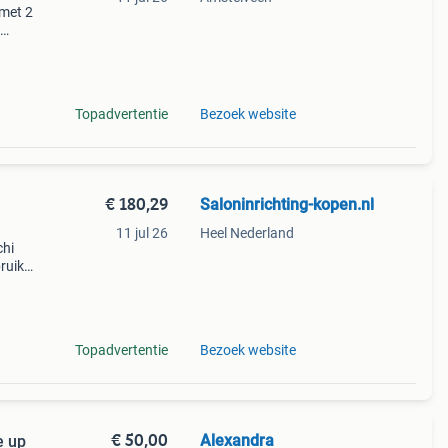
 met 2
l en
Topadvertentie
Bezoek website
€ 180,29
Saloninrichting-kopen.nl
11 jul 26
Heel Nederland
chi
ruik
re
Topadvertentie
Bezoek website
€ 50,00
Alexandra
e up