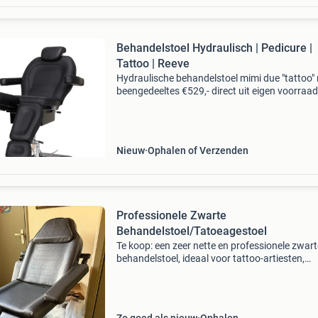
Behandelstoel Hydraulisch | Pedicure |
Tattoo | Reeve
Hydraulische behandelstoel mimi due "tattoo"
beengedeeltes €529,- direct uit eigen voorraad
leverbaar! Gratis bezorgd vanaf 100,- binnen n
belgië! Deze hydraulische behandelst
Nieuw
Ophalen of Verzenden
Professionele Zwarte
Behandelstoel/Tatoeagestoel
Te koop: een zeer nette en professionele zwart
behandelstoel, ideaal voor tattoo-artiesten,
schoonheidsspecialisten of fysiotherapeuten.
stoel is verstelbaar in verschillende posities vo
optimaa