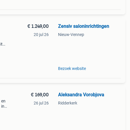
€ 1.249,00
Zensiv saloninrichtingen
20 jul 26
Nieuw-Vennep
it
af
Bezoek website
€ 169,00
Aleksandra Vorobjova
g en
26 jul 26
Ridderkerk
 in
udio.
oo