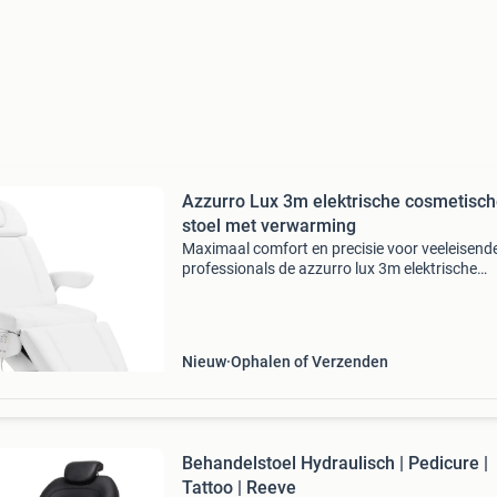
Azzurro Lux 3m elektrische cosmetisc
stoel met verwarming
Maximaal comfort en precisie voor veeleisend
professionals de azzurro lux 3m elektrische
cosmetische stoel met verwarming is ontwor
voor schoonheidssalons, podotherapiepraktij
fysiotherapie en
Nieuw
Ophalen of Verzenden
Behandelstoel Hydraulisch | Pedicure |
Tattoo | Reeve