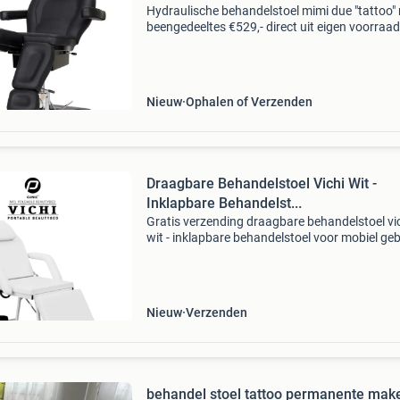
Hydraulische behandelstoel mimi due "tattoo"
beengedeeltes €529,- direct uit eigen voorraad
leverbaar! Gratis bezorgd vanaf 100,- binnen n
belgië! Deze hydraulische behandelst
Nieuw
Ophalen of Verzenden
Draagbare Behandelstoel Vichi Wit -
Inklapbare Behandelst...
Gratis verzending draagbare behandelstoel vi
wit - inklapbare behandelstoel voor mobiel geb
werk flexibel en professioneel met de draagba
behandelstoel vichi wit . Deze praktische en
inklapba
Nieuw
Verzenden
behandel stoel tattoo permanente mak