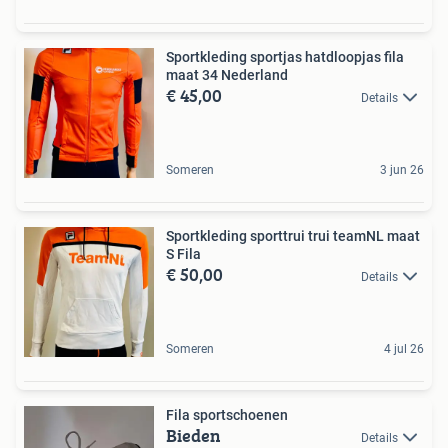
Sportkleding sportjas hatdloopjas fila
maat 34 Nederland
€ 45,00
Details
Someren
3 jun 26
Sportkleding sporttrui trui teamNL maat
S Fila
€ 50,00
Details
Someren
4 jul 26
Fila sportschoenen
Bieden
Details