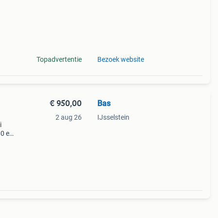
Topadvertentie
Bezoek website
€ 950,00
Bas
2 aug 26
IJsselstein
i
00 en
015-
n