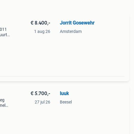
€ 8.400,-
Jorrit Gosewehr
2011
1 aug 26
Amsterdam
uurt
en
€ 5.700,-
luuk
weg
27 jul 26
Beesel
nele
 drie