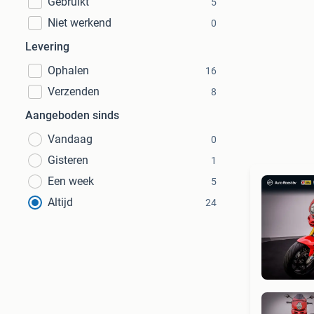
Gebruikt
5
Niet werkend
0
Levering
Ophalen
16
Verzenden
8
Aangeboden sinds
Vandaag
0
Gisteren
1
Een week
5
Altijd
24