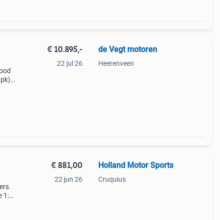
€ 10.895,-
de Vegt motoren
22 jul 26
Heerenveen
rood
 pk)
ld
jes:
€ 881,00
Holland Motor Sports
22 jun 26
Cruquius
ers.
e 1:
mpe