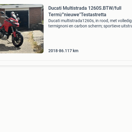
Ducati Multistrada 1260S.BTW/full
Termi/"nieuwe"Testastretta
Ducati multistrada1260s, in rood, met volledig
termignoni en carbon scherm; sportieve uitstra
Deze motor van de buitencategorie tokkelt net
graag beschaafd naar kantoor als met dikke
klappen
2018
86.117
km