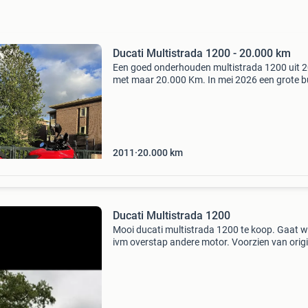
Ducati Multistrada 1200 - 20.000 km
Een goed onderhouden multistrada 1200 uit 
met maar 20.000 Km. In mei 2026 een grote b
gehad, de multistrada is altijd binnen gestald 
alleen onderhouden bij ducati amsterdam en
zaltbommel (
2011
20.000
km
Ducati Multistrada 1200
Mooi ducati multistrada 1200 te koop. Gaat 
ivm overstap andere motor. Voorzien van origi
termignoni, ook zijn de originele zijkoffers
aanwezig. Heb deze multistrada zelf ongeveer
jaar in