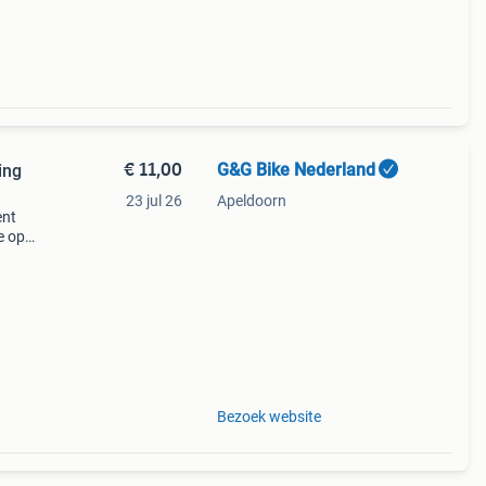
€ 11,00
G&G Bike Nederland
ing
23 jul 26
Apeldoorn
ent
e op
e
Bezoek website