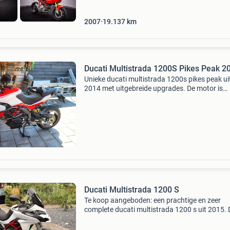
2007
19.137
km
Ducati Multistrada 1200S Pikes Peak 2
Unieke ducati multistrada 1200s pikes peak ui
2014 met uitgebreide upgrades. De motor is
voorzien van: originele ducati zijkoffers bremb
m40 klauwen (die samen met de hpk schijven
zorgen voor uitzon
Ducati Multistrada 1200 S
Te koop aangeboden: een prachtige en zeer
complete ducati multistrada 1200 s uit 2015.
motorfiets is perfect onderhouden en heeft ee
lage kilometerstand van 29.734 Km. De multi