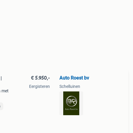
€ 5.950,-
Auto Roest bv
|
Eergisteren
Schelluinen
a met
en
e