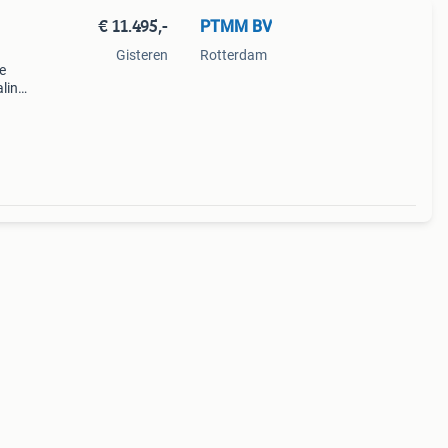
€ 11.495,-
PTMM BV
Gisteren
Rotterdam
e
ling.
 zo