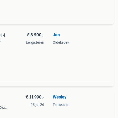
€ 8.500,-
Jan
014
t
Eergisteren
Oldebroek
o
€ 11.990,-
Wesley
23 jul 26
Terneuzen
 Deze
n
strada