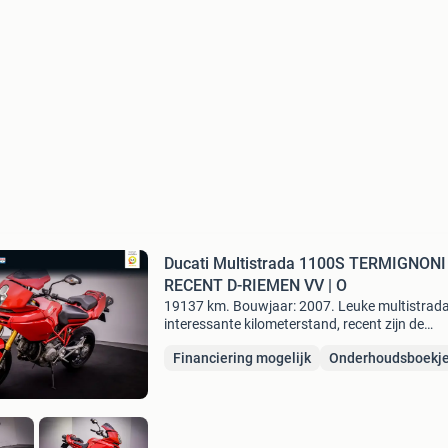
Ducati Multistrada 1100S TERMIGNONI 
RECENT D-RIEMEN VV | O
19137 km. Bouwjaar: 2007. Leuke multistrad
interessante kilometerstand, recent zijn de
distributieriemen vervangen, heeft de motor e
Financiering mogelijk
Onderhoudsboekj
onderhoudsbeurt gehad en zijn de bougies
vervangen! Ducati m