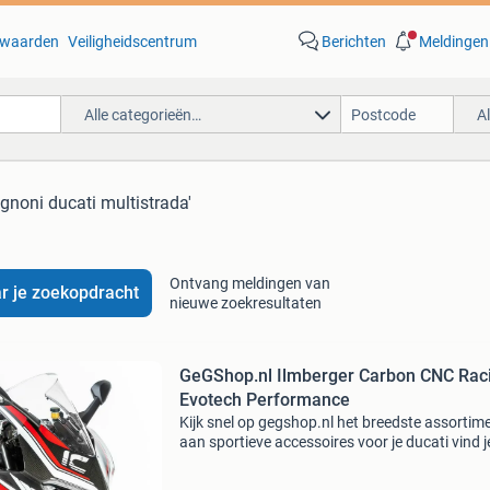
waarden
Veiligheidscentrum
Berichten
Meldingen
Alle categorieën…
A
ignoni ducati multistrada'
Ontvang meldingen van
r je zoekopdracht
nieuwe zoekresultaten
GeGShop.nl Ilmberger Carbon CNC Rac
Evotech Performance
Kijk snel op gegshop.nl het breedste assortim
aan sportieve accessoires voor je ducati vind j
www.gegshop.nl. Hoogwaardig carbon, fraai
aluminium accessoires en de mooiste uitlaten