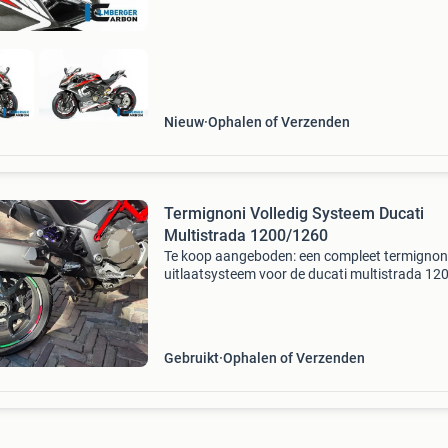
samengebrac
Nieuw
Ophalen of Verzenden
Termignoni Volledig Systeem Ducati
Multistrada 1200/1260
Te koop aangeboden: een compleet termignon
uitlaatsysteem voor de ducati multistrada 12
1260 modellen, geschikt voor de bouwjaren 2
2020. Dit systeem, inclusief demper, voetsteu
beugel, db k
Gebruikt
Ophalen of Verzenden