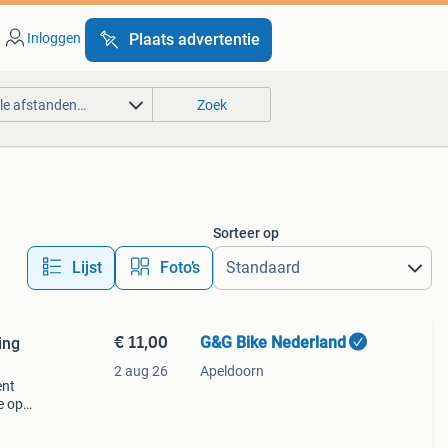
Inloggen
Plaats advertentie
lle afstanden…
Zoek
Sorteer op
Lijst
Foto’s
€ 11,00
G&G Bike Nederland
ing
2 aug 26
Apeldoorn
ent
e op
e