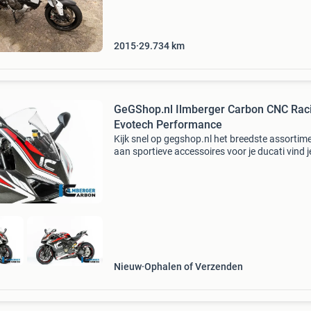
1200 s is d
2015
29.734
km
GeGShop.nl Ilmberger Carbon CNC Rac
Evotech Performance
Kijk snel op gegshop.nl het breedste assortim
aan sportieve accessoires voor je ducati vind j
www.gegshop.nl. Hoogwaardig carbon, fraai
aluminium accessoires en de mooiste uitlaten
samengebrac
Nieuw
Ophalen of Verzenden