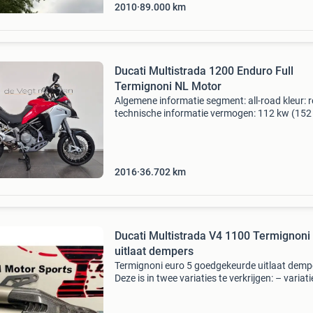
2010
89.000
km
Ducati Multistrada 1200 Enduro Full
Termignoni NL Motor
Algemene informatie segment: all-road kleur: 
technische informatie vermogen: 112 kw (152
aantal cilinders: 2 transmissie: handgeschake
ledig gewicht: 264 kg historie onderhoudsboek
aanw
2016
36.702
km
Ducati Multistrada V4 1100 Termignoni
uitlaat dempers
Termignoni euro 5 goedgekeurde uitlaat demp
Deze is in twee variaties te verkrijgen: – variati
titanium dempers met rvs link pipe 2400 gram
d21008040itc € 881 – variatie 2: titanium de