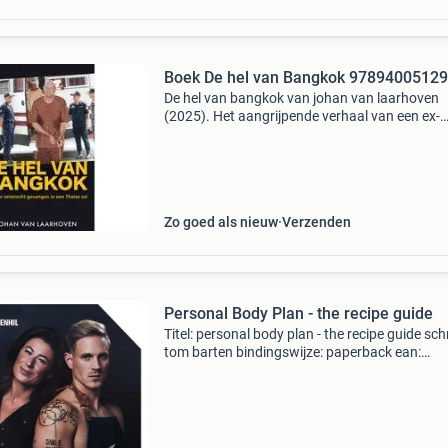
Boek De hel van Bangkok 9789400512
De hel van bangkok van johan van laarhoven
(2025). Het aangrijpende verhaal van een ex-
coffeeshophouder die ruim vijf jaar onschuldi
vastzat in een thaise cel en de rol die de
nederlandse justitie hi
Zo goed als nieuw
Verzenden
Personal Body Plan - the recipe guide
Titel: personal body plan - the recipe guide schr
tom barten bindingswijze: paperback ean:
9789000367269 conditie: goed staat van dit 
elk boek is handmatig gecontroleerd. Vragen?
Stuur geru