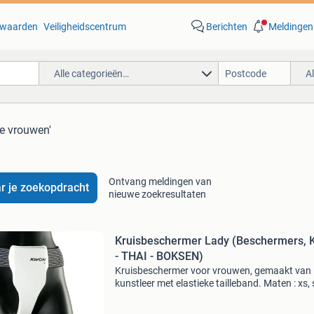
waarden
Veiligheidscentrum
Berichten
Meldingen
Alle categorieën…
A
se vrouwen'
Ontvang meldingen van
r je zoekopdracht
nieuwe zoekresultaten
Kruisbeschermer Lady (Beschermers, 
- THAI - BOKSEN)
Kruisbeschermer voor vrouwen, gemaakt van
kunstleer met elastieke tailleband. Maten : xs, s
en xl budofactory.nl: uw martial arts specialist
kunt bij ons terecht voor alle vechtsportprodu