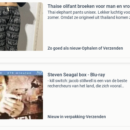
Thaise olifant broeken voor man en vr
Thai elephant pants unisex. Lekker luchtig voo
zomer. Omdat ze origineel uit thailand komen z
ze er alleen maar in maat s en m. U kunt ze per
kopen of u mag alles in één keer kopen. Per st
Zo goed als nieuw
Ophalen of Verzenden
Steven Seagal box - Blu-ray
- kill switch: jacob stillwell is een van de beste
rechercheurs van het land, die zich vooral
bezighoudt met moordzaken. De hardhandige 
waarop hij verdachten aanpakt, heeft hem ee
legendarische
Nieuw in verpakking
Verzenden