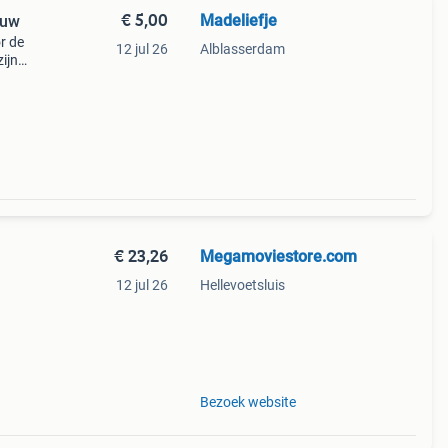
€ 5,00
Madeliefje
ouw
r de
12 jul 26
Alblasserdam
ijn
 stuk
€ 23,26
Megamoviestore.com
12 jul 26
Hellevoetsluis
wijze
n
Bezoek website