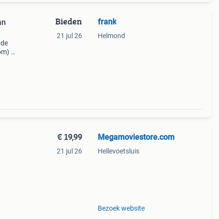
Bieden
frank
an
21 jul 26
Helmond
nde
m) in
ect
ie
€ 19,99
Megamoviestore.com
21 jul 26
Hellevoetsluis
wijze
n
Bezoek website