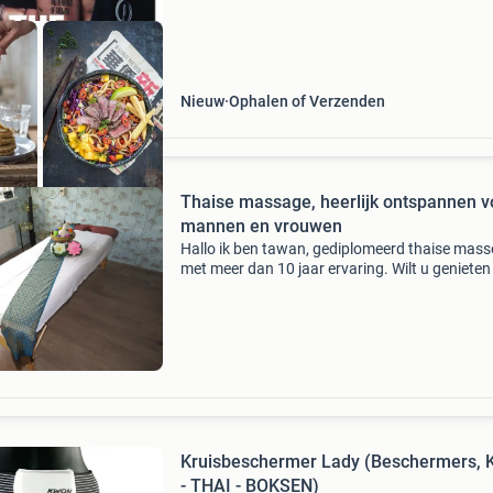
Nieuw
Ophalen of Verzenden
Thaise massage, heerlijk ontspannen v
mannen en vrouwen
Hallo ik ben tawan, gediplomeerd thaise mas
met meer dan 10 jaar ervaring. Wilt u genieten
thaise massage of ontspanningsmassage me
olie? Maak dan een afspraak bij tawanchai in
schiedam. Ont
Kruisbeschermer Lady (Beschermers, 
- THAI - BOKSEN)