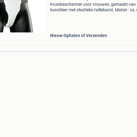
Kruisbeschermer voor vrouwen, gemaakt van
kunstleer met elastieke tailleband. Maten : xs, s
en xl budofactory.nl: uw martial arts specialist
kunt bij ons terecht voor alle vechtsportprodu
Nieuw
Ophalen of Verzenden