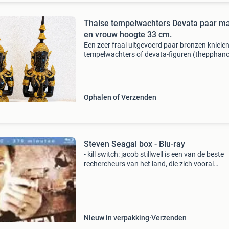
Thaise tempelwachters Devata paar m
en vrouw hoogte 33 cm.
Een zeer fraai uitgevoerd paar bronzen kniele
tempelwachters of devata-figuren (thepphano
de traditionele wai-houding als teken van resp
en begroeting. Het betreft een man en vrouw d
same
Ophalen of Verzenden
Steven Seagal box - Blu-ray
- kill switch: jacob stillwell is een van de beste
rechercheurs van het land, die zich vooral
bezighoudt met moordzaken. De hardhandige 
waarop hij verdachten aanpakt, heeft hem ee
legendarische
Nieuw in verpakking
Verzenden