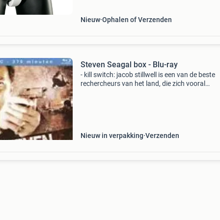
Nieuw
Ophalen of Verzenden
Steven Seagal box - Blu-ray
- kill switch: jacob stillwell is een van de beste
rechercheurs van het land, die zich vooral
bezighoudt met moordzaken. De hardhandige 
waarop hij verdachten aanpakt, heeft hem ee
legendarische
Nieuw in verpakking
Verzenden