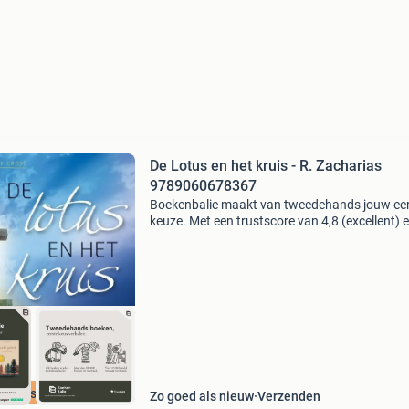
De Lotus en het kruis - R. Zacharias
9789060678367
Boekenbalie maakt van tweedehands jouw ee
keuze. Met een trustscore van 4,8 (excellent) 
dagen retour garantie maken we dat iedere d
waar. Bestel direct op onze website! Titel: de l
en
cherpste prijs
Zo goed als nieuw
Verzenden