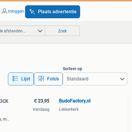
Inloggen
Plaats advertentie
lle afstanden…
Zoek
Sorteer op
Lijst
Foto’s
€ 23,95
BudoFactory.nl
KICK
Vandaag
Lekkerkerk
, m, l
. U
cten