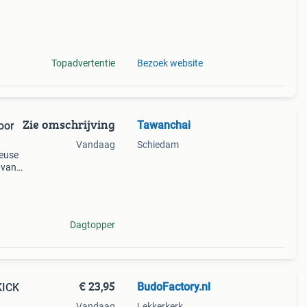
Topadvertentie
Bezoek website
Zie omschrijving
Tawanchai
oor
Vandaag
Schiedam
seuse
 van
t
Dagtopper
€ 23,95
BudoFactory.nl
KICK
Vandaag
Lekkerkerk