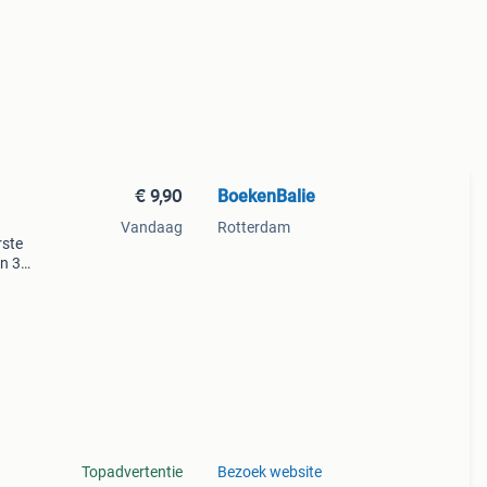
€ 9,90
BoekenBalie
Vandaag
Rotterdam
rste
en 30
ag
otus
Topadvertentie
Bezoek website