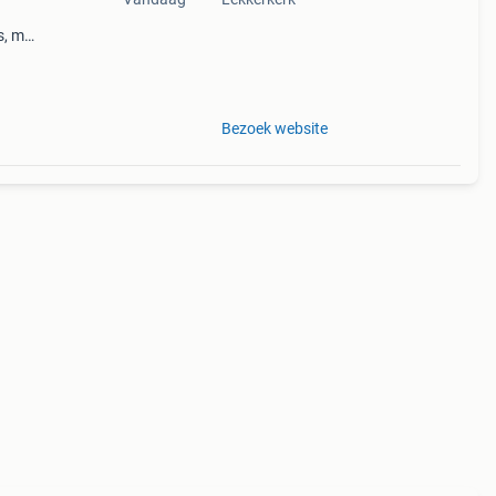
, m, l
. U
cten
Bezoek website