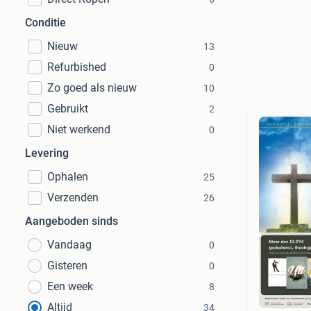
Conditie
Nieuw
13
Refurbished
0
Zo goed als nieuw
10
Gebruikt
2
Niet werkend
0
Levering
Ophalen
25
Verzenden
26
Aangeboden sinds
Vandaag
0
Gisteren
0
Een week
8
S
Altijd
34