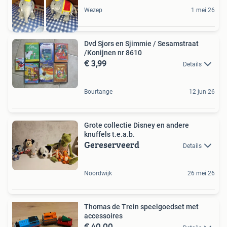
Wezep
1 mei 26
Dvd Sjors en Sjimmie / Sesamstraat
/Konijnen nr 8610
€ 3,99
Details
Bourtange
12 jun 26
Grote collectie Disney en andere
knuffels t.e.a.b.
Gereserveerd
Details
Noordwijk
26 mei 26
Thomas de Trein speelgoedset met
accessoires
€ 40,00