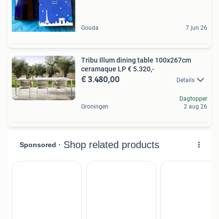
Gouda
7 jun 26
Tribu Illum dining table 100x267cm
ceramaque LP € 5.320,-
€ 3.480,00
Details
Dagtopper
Groningen
2 aug 26