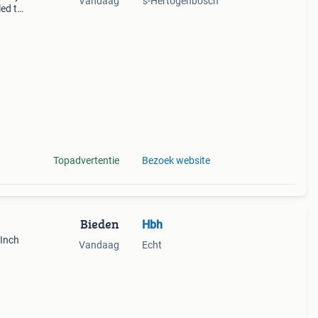
Vandaag
's-Hertogenbosch
led tv
led-
ur
Topadvertentie
Bezoek website
Bieden
Hbh
 Inch
Vandaag
Echt