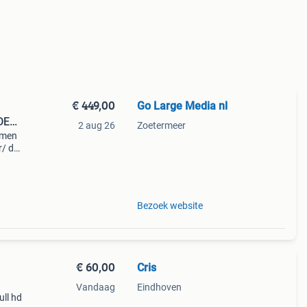
€ 449,00
Go Large Media nl
DER
2 aug 26
Zoetermeer
rmen
r/ de
dere
 aan
Bezoek website
€ 60,00
Cris
Vandaag
Eindhoven
ull hd