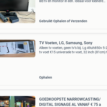
led tv en monitor in één. Ideaal voor kleinere
ruimtes of als extra scherm. Het apparaat is i
goede staat en werkt perfect. Wordt geleverd
af
Gebruikt
Ophalen of Verzenden
TV Voeten, LG, Samsung, Sony
Alleen tv voeten, geen tv’s bij. Lg 49uh850v 5
tv voet €15 universele tv voet, 32 inch (81cm) 
70 inch (178cm) tv`s. Max. 50Kg nieuw in doo
lg-oled55c7v 2017 tv voet €25 al
Ophalen
GOEDKOOPSTE NARROWCASTING/
DIGITAL SIGNAGE AL VANAF € 75 a