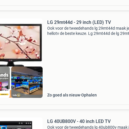
LG 29mt44d - 29 inch (LED) TV
Ook voor de tweedehands lg 29mt44d maak je 
hellotv de beste keuze. Lg 29mt44d de lg 29
is een 29-inch breedbeeldmonitor die vooral
geschikt is voor multitasking en het bekijken v
meerdere v
ellotv Tilburg
Zo goed als nieuw
Ophalen
LG 40UB800V - 40 inch LED TV
Ook voor de tweedehands lg 40ub800v maak je