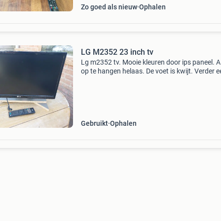
Zo goed als nieuw
Ophalen
LG M2352 23 inch tv
Lg m2352 tv. Mooie kleuren door ips paneel. A
op te hangen helaas. De voet is kwijt. Verder e
prima tvtje voor kleine slaapkamer caravan tu
etc. Afstandbediening is als nieuw. Op te halen
Gebruikt
Ophalen