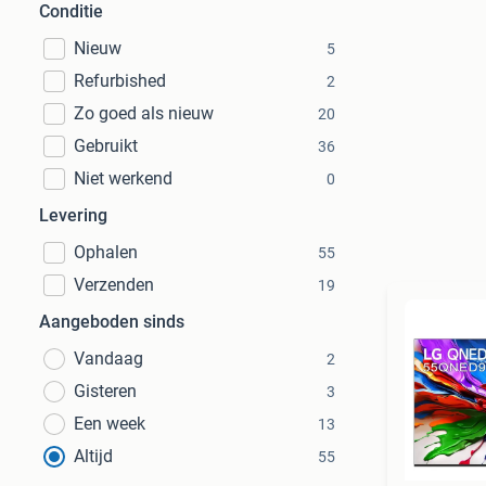
Conditie
Nieuw
5
Refurbished
2
Zo goed als nieuw
20
Gebruikt
36
Niet werkend
0
Levering
Ophalen
55
Verzenden
19
Aangeboden sinds
Vandaag
2
Gisteren
3
Een week
13
Altijd
55