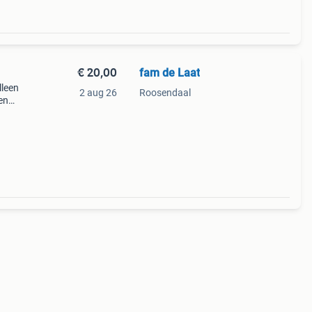
€ 20,00
fam de Laat
lleen
2 aug 26
Roosendaal
en
in
 in