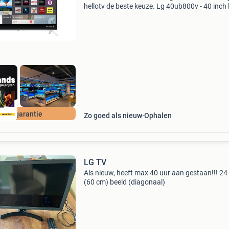
hellotv de beste keuze. Lg 40ub800v - 40 inch 
beschrijving lg 40ub800v. 40 Inch (102 cm) 4k 
televisie. Scherp, gedetailleerd beeld met natu
 jaar garantie
Zo goed als nieuw
Ophalen
LG TV
Als nieuw, heeft max 40 uur aan gestaan!!! 24
(60 cm) beeld (diagonaal)