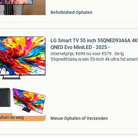
te slui
Refurbished
Ophalen
LG Smart TV 55 inch 55QNED93A6A 4K
QNED Evo MiniLED - 2025 -
Internetprijs: €699 nu voor €579 . De lg
55qned93a6a is een 55-inch 4k ultra hd smart
met qned miniled-technologie, een combinatie
quantum dot en nanocell die zorgt voor leven
kle
Moet nu weg
Nieuw
Ophalen of Verzenden