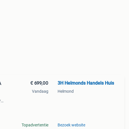
€ 699,00
3H Helmonds Handels Huis
A
Vandaag
Helmond
r
 lg
ie
Topadvertentie
Bezoek website