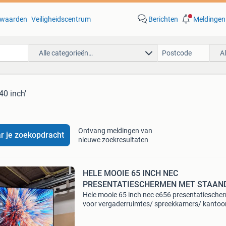
waarden
Veiligheidscentrum
Berichten
Meldingen
Alle categorieën…
A
 40 inch'
Ontvang meldingen van
r je zoekopdracht
nieuwe zoekresultaten
HELE MOOIE 65 INCH NEC
PRESENTATIESCHERMEN MET STAAN
a
Hele mooie 65 inch nec e656 presentatiesche
voor vergaderruimtes/ spreekkamers/ kantoo
werkvloer/ reclamescherm/ tv kijken onder an
hdmi aansluiting om uw laptop op het scherm