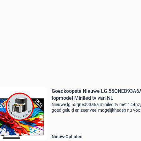
Goedkoopste Nieuwe LG 55QNED93A6
topmodel Miniled tv van NL
Nieuwe lg 55qned93a6a miniled tv met 144hz,
goed geluid en zeer veel mogelijkheden nu voo
€699 met gratis airfryer kado t.w.v. €109,95 de
55qned93a6a is een 55 inch 4k ultra hd televis
Nieuw
Ophalen