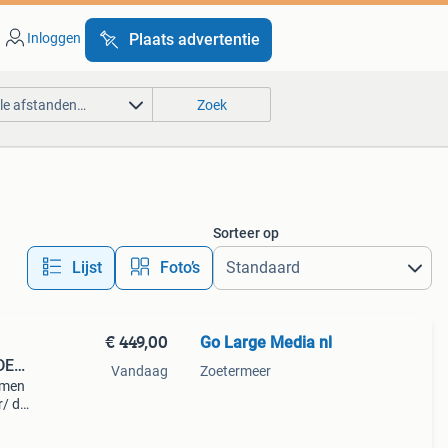
Inloggen
Plaats advertentie
lle afstanden…
Zoek
Sorteer op
Lijst
Foto’s
€ 449,00
Go Large Media nl
DER
Vandaag
Zoetermeer
rmen
r/ de
dere
 aan