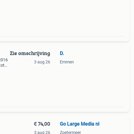
n
 met
Zie omschrijving
D.
-2016
3 aug 26
Emmen
tot
s €25
€ 74,00
Go Large Media nl
3 aug 26
Zoetermeer