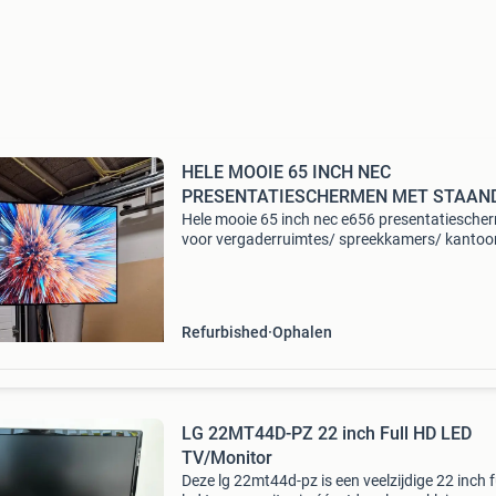
HELE MOOIE 65 INCH NEC
PRESENTATIESCHERMEN MET STAAN
a
Hele mooie 65 inch nec e656 presentatiesche
voor vergaderruimtes/ spreekkamers/ kantoo
werkvloer/ reclamescherm/ tv kijken onder an
hdmi aansluiting om uw laptop op het scherm
te slui
Refurbished
Ophalen
LG 22MT44D-PZ 22 inch Full HD LED
TV/Monitor
Deze lg 22mt44d-pz is een veelzijdige 22 inch f