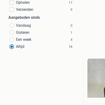
Ophalen
17
Verzenden
9
Aangeboden sinds
Vandaag
0
Gisteren
1
Een week
4
Altijd
18