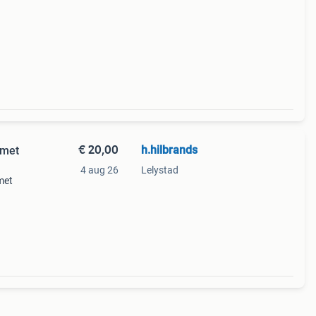
€ 20,00
h.hilbrands
 met
4 aug 26
Lelystad
met