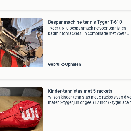
Bespanmachine tennis Tyger T-610
Tyger t-610 bespanmachine voor tennis- en
badmintonrackets. In combinatie met voet/
standaard. Gezien formaat en gewicht enkel a
halen in domburg of zeeuws-vlaanderen. In
gebruikte staat, maar wer
Gebruikt
Ophalen
Kinder-tennistas met 5 rackets
Wilson kinder-tennistas met 5 rackets van div
maten: - tyger junior geel (17 inch) - tyger ace
(19 inch) - head radical oranje (21 inch) - dunl
oranje (23 inch) - wilson ultra team blauw (2