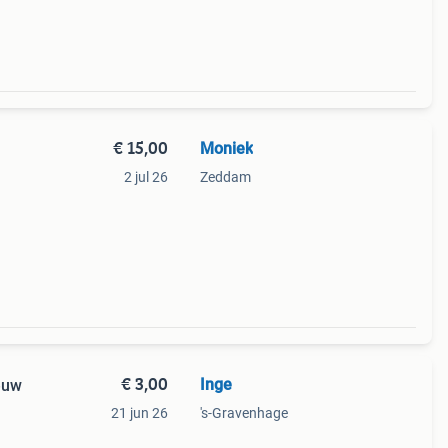
€ 15,00
Moniek
2 jul 26
Zeddam
€ 3,00
Inge
ieuw
21 jun 26
's-Gravenhage