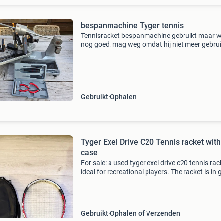
bespanmachine Tyger tennis
Tennisracket bespanmachine gebruikt maar w
nog goed, mag weg omdat hij niet meer gebrui
wordt. Inclusief diverse onderdelen (zie foto)
Gebruikt
Ophalen
Tyger Exel Drive C20 Tennis racket with
case
For sale: a used tyger exel drive c20 tennis rac
ideal for recreational players. The racket is in
condition and comes with the original cover. 
string pattern is 18 mains / 20 crosses. Per
Gebruikt
Ophalen of Verzenden