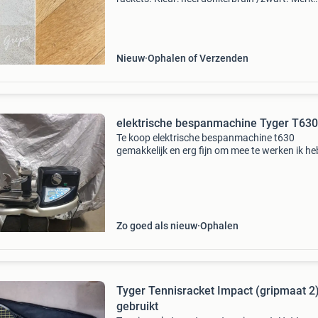
tyger. Tennisgrip. Kan evt zonder doosje als
brievenbuspost verstuurd worden.
Nieuw
Ophalen of Verzenden
elektrische bespanmachine Tyger T630
Te koop elektrische bespanmachine t630
gemakkelijk en erg fijn om mee te werken ik he
deze weinig gebruikt. (Voor eigen rackets)
Zo goed als nieuw
Ophalen
Tyger Tennisracket Impact (gripmaat 2
gebruikt