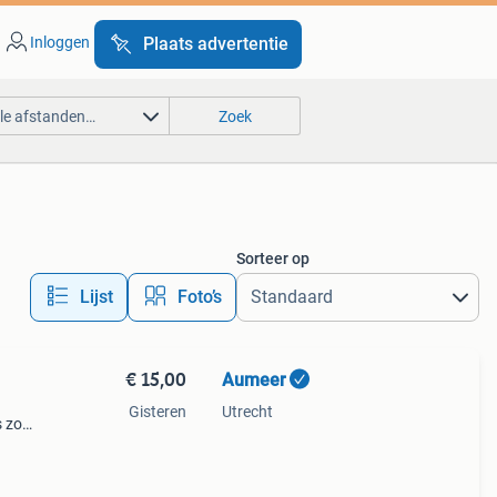
Inloggen
Plaats advertentie
lle afstanden…
Zoek
Sorteer op
Lijst
Foto’s
€ 15,00
Aumeer
Gisteren
Utrecht
s zo
groen
ar een