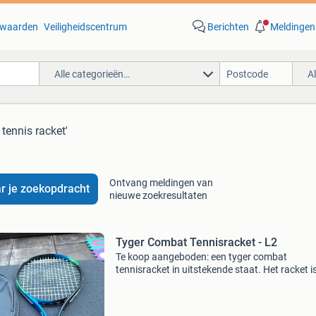
waarden
Veiligheidscentrum
Berichten
Meldingen
Alle categorieën…
A
 tennis racket'
Ontvang meldingen van
r je zoekopdracht
nieuwe zoekresultaten
Tyger Combat Tennisracket - L2
Te koop aangeboden: een tyger combat
tennisracket in uitstekende staat. Het racket i
goed als nieuw en heeft een opvallend blauw-
design. Ideaal voor spelers die op zoek zijn na
betrouw