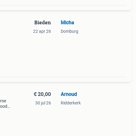
Bieden
Micha
22 apr 26
Domburg
f te
€ 20,00
Arnoud
erse
30 jul 26
Ridderkerk
 rood
op