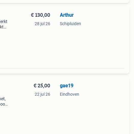
€ 130,00
Arthur
erkt
28 jul 26
Schipluiden
kt
€ 25,00
gae19
22 jul 26
Eindhoven
ket,
 good
The