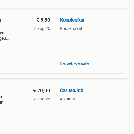
€ 5,50
Koopjesfun
r
5 aug 26
Roosendaal
ren
 geur
r
par
Bezoek website
€ 20,00
CarusoJob
er
4 aug 26
Alkmaar
en
nimum
ing