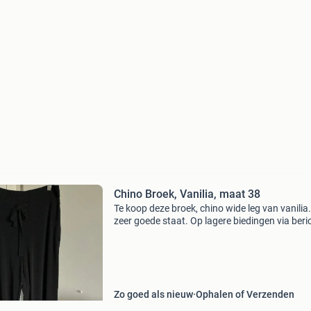
Chino Broek, Vanilia, maat 38
Te koop deze broek, chino wide leg van vanilia.
zeer goede staat. Op lagere biedingen via beri
wordt niet gereageerd, de vraagprijs is de mi
verkoopprijs. Verzendkosten en risico verzend
Zo goed als nieuw
Ophalen of Verzenden