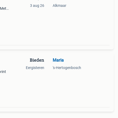
3 aug 26
Alkmaar
 Met
oie
Bieden
Maria
Eergisteren
's-Hertogenbosch
rint
ane