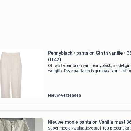
Pennyblack • pantalon Gin in vanille • 3
(IT42)
Off white pantalon van pennyblack, model gin 
vangilia. Deze pantalon is gemaakt van stof m
een fijn reliëf en heeft wijde, licht toelopende
broekspijpen met een vaste omslag. De panta
sluit me
Nieuw
Verzenden
Nieuwe mooie pantalon Vanilia maat 3
Super mooie kwalitatieve stof 100 procent ka