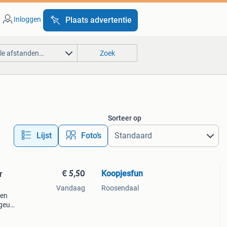
Inloggen
Plaats advertentie
lle afstanden…
Zoek
Sorteer op
Lijst
Foto’s
€ 5,50
Koopjesfun
r
Vandaag
Roosendaal
ren
 geur
r
par