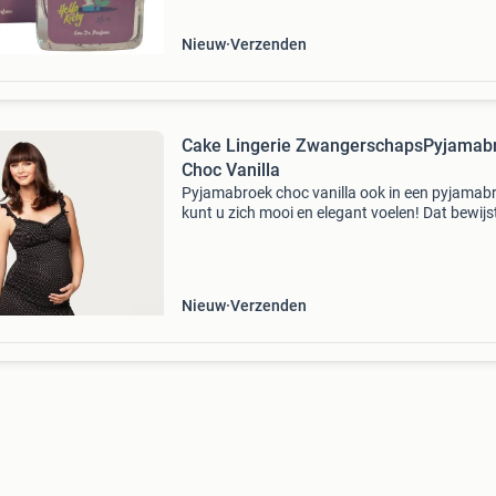
Nieuw
Verzenden
Cake Lingerie ZwangerschapsPyjamab
Choc Vanilla
Pyjamabroek choc vanilla ook in een pyjamab
kunt u zich mooi en elegant voelen! Dat bewijs
deze 3/4 pyjamabroek choc vanilla van cake
lingerie wel. Daarnaast zit hij ook extreem
comfortabel door
Nieuw
Verzenden