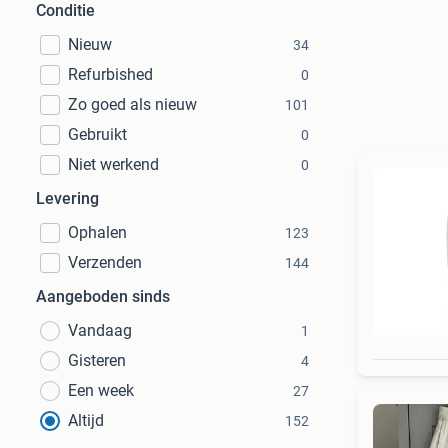
Conditie
Nieuw
34
Refurbished
0
Zo goed als nieuw
101
Gebruikt
0
Niet werkend
0
Levering
Ophalen
123
Verzenden
144
Aangeboden sinds
Vandaag
1
Gisteren
4
Een week
27
Altijd
152