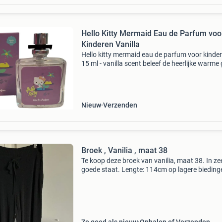
Hello Kitty Mermaid Eau de Parfum voo
Kinderen Vanilla
Hello kitty mermaid eau de parfum voor kinde
15 ml - vanilla scent beleef de heerlijke warme
van vanille! Op zoek naar een schattig en lekke
geurtje voor kinderen? Deze hello kitty eau de 
Nieuw
Verzenden
Broek , Vanilia , maat 38
Te koop deze broek van vanilia, maat 38. In ze
goede staat. Lengte: 114cm op lagere bieding
wordt niet gereageerd, de vraagprijs is de mi
verkoopprijs. Verzendkosten en risico verzend
voor