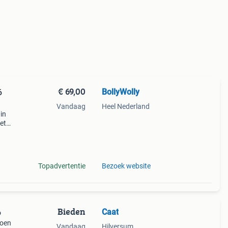
€ 69,00
BollyWolly
6
Vandaag
Heel Nederland
in
et
lon
Topadvertentie
Bezoek website
Bieden
Caat
6
toen
Vandaag
Hilversum