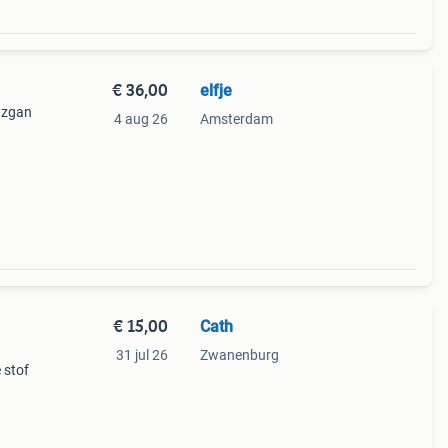
€ 36,00
elfje
n zgan
4 aug 26
Amsterdam
€ 15,00
Cath
31 jul 26
Zwanenburg
 stof