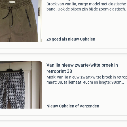
Broek van vanilia, cargo model met elastische
band. Ook de pijpen zijn bij de zoom elastisch.
zwart koord in de middel en mooie zakken. Mo
zachte stof en zit heerlijk! Maat 38.
Zo goed als nieuw
Ophalen
Vanilia nieuw zwarte/witte broek in
retroprint 38
Merk: vanilia nieuw zwart/witte broek in retrop
maat: 38, taillemaat: 40cm en lengte: 98cm
materiaal: 63% pes, 35% katoen en 2% elasth
biedprijs is excl. Evt. Verzendkosten!
Nieuw
Ophalen of Verzenden