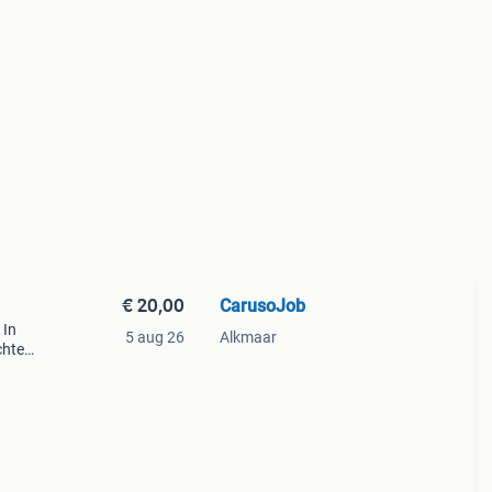
€ 20,00
CarusoJob
 In
5 aug 26
Alkmaar
chten
nimum
i