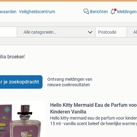
waarden
Veiligheidscentrum
Berichten
Meldingen
Alle categorieën…
A
ilia broeken'
Ontvang meldingen van
r je zoekopdracht
nieuwe zoekresultaten
Hello Kitty Mermaid Eau de Parfum voo
Kinderen Vanilla
Hello kitty mermaid eau de parfum voor kinde
15 ml - vanilla scent beleef de heerlijke warme
van vanille! Op zoek naar een schattig en lekke
geurtje voor kinderen? Deze hello kitty eau de 