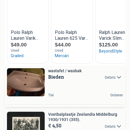
wastafel / wasbak
Bieden
Details
Tiel
Gisteren
Voetbalplaatje Zeelandia Middelburg
1930/1931 (355).
€ 4,50
Details