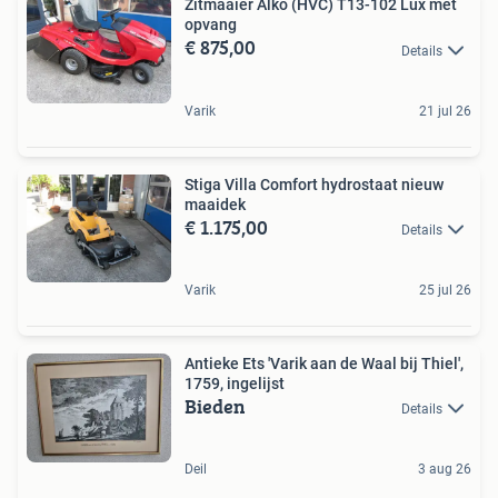
Zitmaaier Alko (HVC) T13-102 Lux met
opvang
€ 875,00
Details
Varik
21 jul 26
Stiga Villa Comfort hydrostaat nieuw
maaidek
€ 1.175,00
Details
Varik
25 jul 26
Antieke Ets 'Varik aan de Waal bij Thiel',
1759, ingelijst
Bieden
Details
Deil
3 aug 26