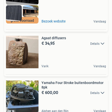
grote voorraad
Bezoek website
Vandaag
Agaat diffusers
€ 34,95
Details
Varik
Vandaag
Yamaha Four Stroke buitenboordmotor
8pk
€ 600,00
Details
Alphen aan den Rijn
Vandaag