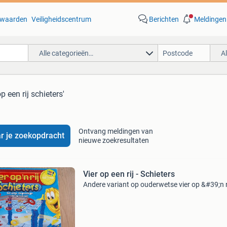
waarden
Veiligheidscentrum
Berichten
Meldingen
Alle categorieën…
A
op een rij schieters'
Ontvang meldingen van
r je zoekopdracht
nieuwe zoekresultaten
Vier op een rij - Schieters
Andere variant op ouderwetse vier op &#39;n r