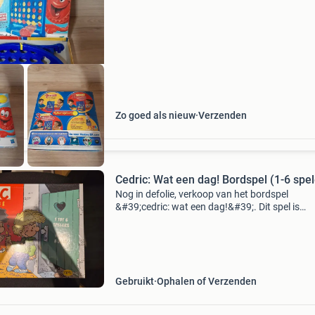
er kunnen meerdere items in eens pakket.
Zo goed als nieuw
Verzenden
Cedric: Wat een dag! Bordspel (1-6 spel
Nog in defolie, verkoop van het bordspel
&#39;cedric: wat een dag!&#39;. Dit spel is
gebaseerd op de populaire stripreeks cedric en
geschikt voor 1 tot 6 spelers. Het spel is in
nieuwstaat
Gebruikt
Ophalen of Verzenden