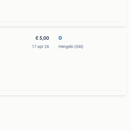
€ 5,00
O
17 apr 26
Hengelo (Gld)