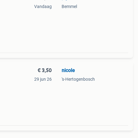
Vandaag
Bemmel
€ 3,50
nicole
29 jun 26
's-Hertogenbosch