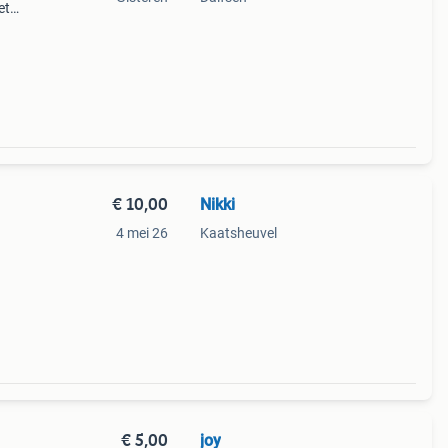
et
 4
€ 10,00
Nikki
4 mei 26
Kaatsheuvel
€ 5,00
joy