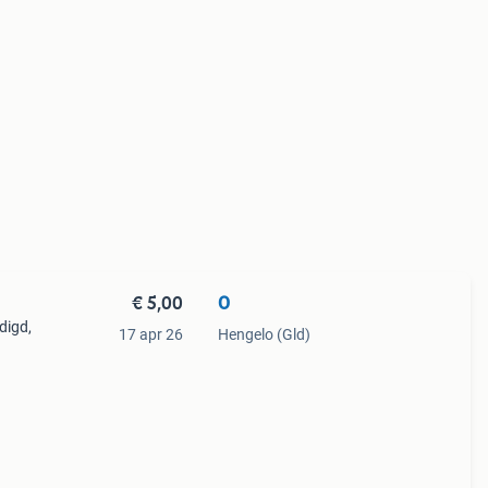
€ 5,00
O
digd,
17 apr 26
Hengelo (Gld)