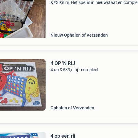
&#39;n rij. Het spel is in nieuwstaat en comple
met alle schijfjes en blokkers. Ideaal voor 2 tot
spelers vanaf 8 jaar. Het doel is om als eers
Nieuw
Ophalen of Verzenden
4 OP 'N RIJ
4 op &#39;n rij - compleet
Ophalen of Verzenden
4 op een rij