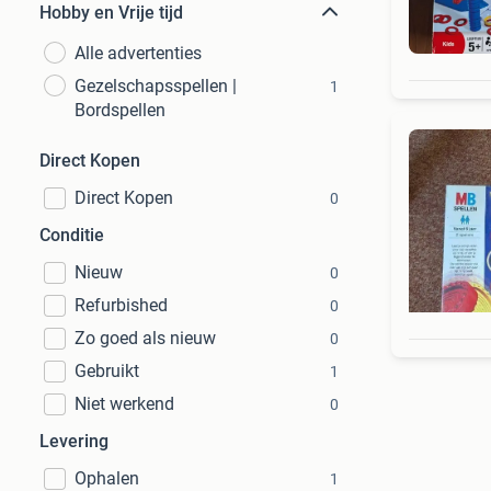
Hobby en Vrije tijd
Alle advertenties
Gezelschapsspellen |
1
Bordspellen
Direct Kopen
Direct Kopen
0
Conditie
Nieuw
0
Refurbished
0
Zo goed als nieuw
0
Gebruikt
1
Niet werkend
0
Levering
Ophalen
1