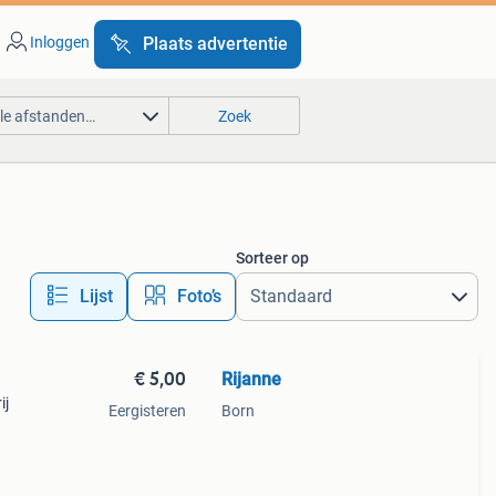
Inloggen
Plaats advertentie
lle afstanden…
Zoek
Sorteer op
Lijst
Foto’s
€ 5,00
Rijanne
ij
Eergisteren
Born