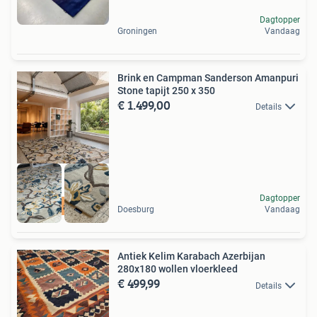
Dagtopper
Groningen
Vandaag
Brink en Campman Sanderson Amanpuri
Stone tapijt 250 x 350
€ 1.499,00
Details
Dagtopper
Open op afspraak
Doesburg
Vandaag
Antiek Kelim Karabach Azerbijan
280x180 wollen vloerkleed
€ 499,99
Details