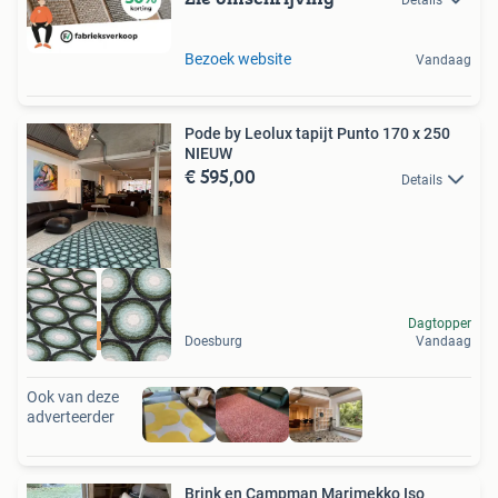
Details
Bezoek website
Vandaag
Pode by Leolux tapijt Punto 170 x 250
NIEUW
€ 595,00
Details
Dagtopper
Open op afspraak
Doesburg
Vandaag
Ook van deze
adverteerder
Brink en Campman Marimekko Iso