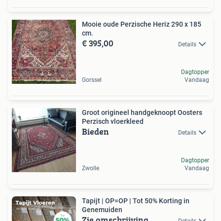
Mooie oude Perzische Heriz 290 x 185
cm.
€ 395,00
Details
Dagtopper
Gorssel
Vandaag
Groot origineel handgeknoopt Oosters
Perzisch vloerkleed
Bieden
Details
Dagtopper
Zwolle
Vandaag
Tapijt | OP=OP | Tot 50% Korting in
Genemuiden
Zie omschrijving