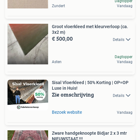
Dagtopper
Zundert
Vandaag
Groot vloerkleed met kleurverloop (ca.
3x2 m)
€ 500,00
Details
Dagtopper
Asten
Vandaag
Sisal Vloerkleed | 50% Korting | OP=OP
Luxe in Huis!
Zie omschrijving
Details
Bezoek website
Vandaag
Zware handgeknoopte Bidjar 2 x 3 mtr
NIEUWSTAAT.!!!