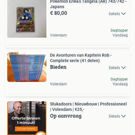
Pokémon Erika’s Tangela (AR) 743/742 -
Japans
€ 80,00
Details
Dagtopper
Volendam
Vandaag
De Avonturen van Kapitein Rob -
Complete serie (41 delen)
Bieden
Details
Dagtopper
Volendam
Vandaag
Stukadoors | Nieuwbouw | Professioneel
| Volendam | €25,-
Op aanvraag
Details