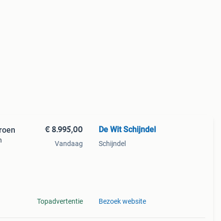
€ 8.995,00
De Wit Schijndel
roen
n
Vandaag
Schijndel
chikt
Topadvertentie
Bezoek website