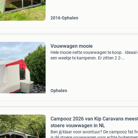
ligt goed en
2016
Ophalen
Vouwwagen mooie
Hele mooie nette vouwwagen te koop . Ideaal
een weekje te kamperen. Er zitten 2 2-
persoonsbedden in . Incl. Matras . Wij sliepen 
met 2 volwassenen en een kind in het midden ,
een bed . Onder
Ophalen
Campooz 2026 van Kip Caravans mees
stoere vouwwagen in NL
Ben jij klaar voor avontuur? De campooz fat f
is dé stoere vouwwagen voor echte buitenme