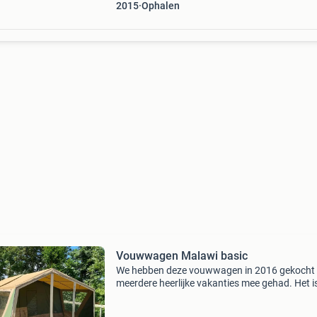
2015
Ophalen
Vouwwagen Malawi basic
We hebben deze vouwwagen in 2016 gekocht
meerdere heerlijke vakanties mee gehad. Het i
fijne compacte en toch ook ruime vouwwagen
Compact wanneer het in elkaar gevouwen is en