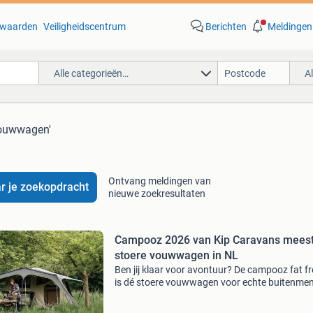
waarden
Veiligheidscentrum
Berichten
Meldingen
Alle categorieën…
A
vouwwagen'
Ontvang meldingen van
r je zoekopdracht
nieuwe zoekresultaten
Campooz 2026 van Kip Caravans mees
stoere vouwwagen in NL
Ben jij klaar voor avontuur? De campooz fat f
is dé stoere vouwwagen voor echte buitenme
Ontworpen en gebouwd in nederland door de
fabriek van kip caravans in hoogeveen – met 