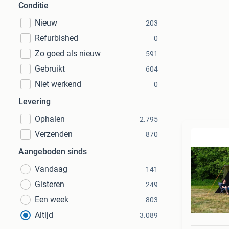
Conditie
Nieuw
203
Refurbished
0
Zo goed als nieuw
591
Gebruikt
604
Niet werkend
0
Levering
Ophalen
2.795
Verzenden
870
Aangeboden sinds
Vandaag
141
Gisteren
249
Een week
803
Altijd
3.089