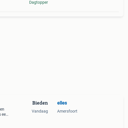
Dagtopper
Bieden
elles
 en
Vandaag
Amersfoort
s een
.
 hij