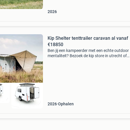
voor kwalit
2026
Kip Shelter tenttrailer caravan al vanaf
€18850
Ben jij een kampeerder met een echte outdoor
mentaliteit? Bezoek de kip store in utrecht of
hoogeveen geniet van de eenvoud de shelter i
zeer lichtgewicht kampeerwagen (vanaf slech
560 kg!) Met
2026
Ophalen