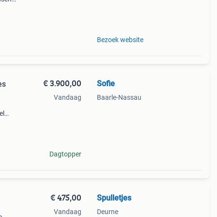
oog
Bezoek website
€ 3.900,00
Sofie
es
Vandaag
Baarle-Nassau
el
ten.
Dagtopper
€ 475,00
Spulletjes
Vandaag
Deurne