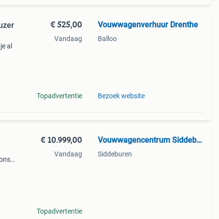
€ 525,00
Vouwwagenverhuur Drenthe
uzer
Vandaag
Balloo
je al
 De
en al
Topadvertentie
Bezoek website
€ 10.999,00
Vouwwagencentrum Siddeburen
Vandaag
Siddeburen
oons
ok
Topadvertentie