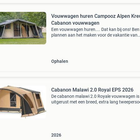
Vouwwagen huren Campooz Alpen Kre
Cabanon vouwwagen
Een vouwwagen huren.... Dat kan bij ons! Ben 
plannen aan het maken voor de vakantie van
2026? Wacht dan niet te lang met reserveren.
eerste vakantievierders hebben hun vouwwag
vastgelegd
Ophalen
Cabanon Malawi 2.0 Royal EPS 2026
De cabanon malawi 2.0 Royale vouwwagen is
uitgerust met een breed, extra lang tweepers
bed. Hierdoor is deze cabanon vouwwagen o
voor lange personen zeer comfortabel. De
slaapcabine is zeer uitg
2026