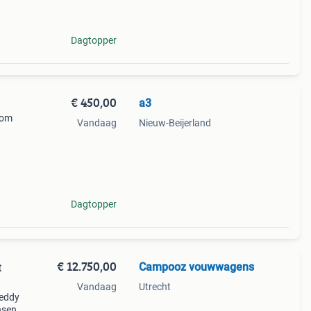
Dagtopper
€ 450,00
a3
 om
Vandaag
Nieuw-Beijerland
er
 in
Dagtopper
€ 12.750,00
Campooz vouwwagens
t
Vandaag
Utrecht
reddy
nsen.