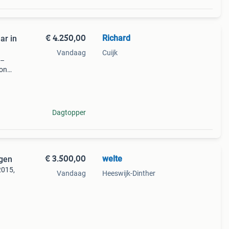
€ 4.250,00
Richard
ar in
Vandaag
Cuijk
 –
non
in
er
Dagtopper
€ 3.500,00
welte
agen
2015,
Vandaag
Heeswijk-Dinther
kunt