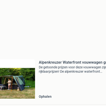
Alpenkreuzer Waterfront vouwwagen g
De getoonde prijzen voor deze vouwwagen zij
rijklaarprijzen! De alpenkreuzer waterfront
vouwwagen is een compacte vouwwagen ges
voor 2 tot 4 personen. Deze vouwwagen van
alpenkreuzer is eenvoudi
Ophalen