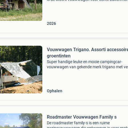
Ontworpen en gebouwd in nederland door de
fabriek van kip caravans in hoogeveen – met 
voor kwalit
2026
Vouwwagen Trigano. Assorti accessoir
groentinten
Super handige leuke en mooie campingcar-
vouwwagen van gekende merk trigano met ve
assorti toebehoren en accessoires in groentin
Campingcar in zeer degelijke staat, perfect
onderhouden. De binnen
Ophalen
Roadmaster Vouwwagen Family s
De roadmaster family-s is een ruime