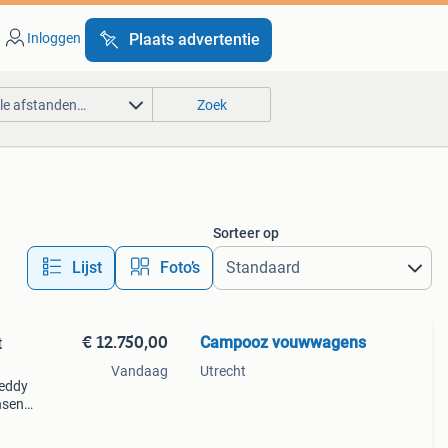
Inloggen
Plaats advertentie
lle afstanden…
Zoek
Sorteer op
Lijst
Foto’s
€ 12.750,00
Campooz vouwwagens
t
Vandaag
Utrecht
reddy
nsen.
oog