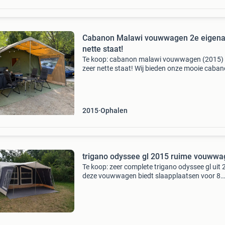
Cabanon Malawi vouwwagen 2e eigena
nette staat!
Te koop: cabanon malawi vouwwagen (2015)
zeer nette staat! Wij bieden onze mooie caba
malawi uit 2015 te koop aan. We hebben hem 
2021 overgenomen van de eerste eigenaar en 
altijd met veel p
2015
Ophalen
trigano odyssee gl 2015 ruime vouww
Te koop: zeer complete trigano odyssee gl uit 
deze vouwwagen biedt slaapplaatsen voor 8
personen, inclusief een losse gastencabine je 
hem ook opzetten zonder de gastencabine. 2
Bedden zijn