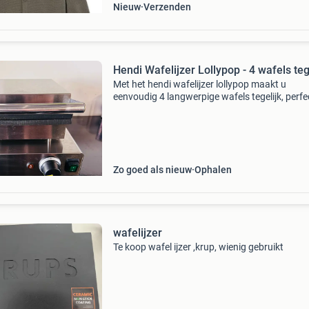
Nieuw
Verzenden
Hendi Wafelijzer Lollypop - 4 wafels teg
Met het hendi wafelijzer lollypop maakt u
eenvoudig 4 langwerpige wafels tegelijk, perf
op een stokje te serveren. De wafels zijn na he
bakken circa 25,5 cm lang (zonder stokje). De
temperatuur
Zo goed als nieuw
Ophalen
wafelijzer
Te koop wafel ijzer ,krup, wienig gebruikt