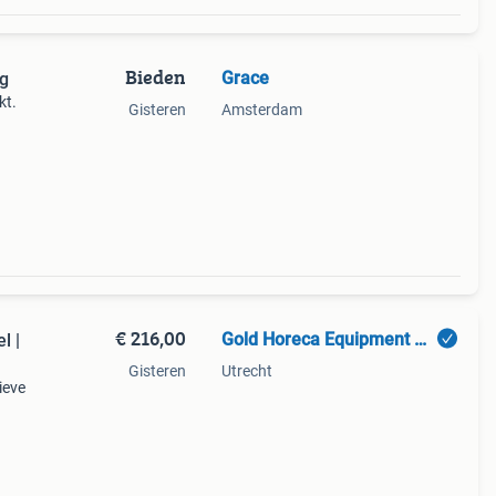
Bieden
Grace
ng
kt.
Gisteren
Amsterdam
€ 216,00
Gold Horeca Equipment B.V.
l |
Gisteren
Utrecht
ieve
n