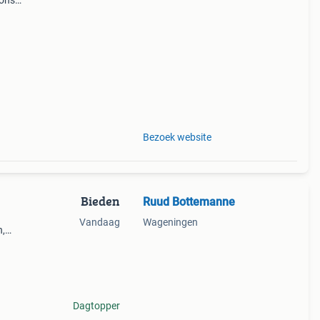
 ons
 op
Bezoek website
Bieden
Ruud Bottemanne
Vandaag
Wageningen
n,
zonder
repen
Dagtopper