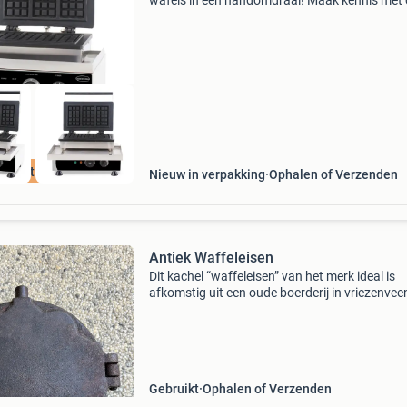
wafels in een handomdraai! Maak kennis met
professionele wafelijzer. Efficiënt,
gebruiksvriendelijk en heerlijke resultaten. Klik
‘website’ voor meer
Laagste Prijs
Nieuw in verpakking
Ophalen of Verzenden
Antiek Waffeleisen
Dit kachel “waffeleisen” van het merk ideal is
afkomstig uit een oude boerderij in vriezenvee
waar ik als kind logeerde. Dit exemplaar is bij
omdat deze wafelijzers gewoonlijk met handg
w
Gebruikt
Ophalen of Verzenden