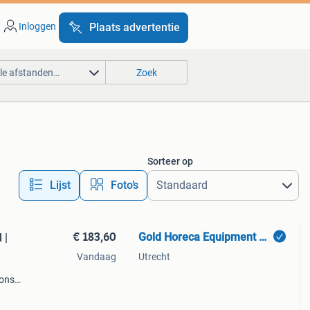
Inloggen
Plaats advertentie
lle afstanden…
Zoek
Sorteer op
Lijst
Foto’s
€ 183,60
Gold Horeca Equipment B.V.
 |
Vandaag
Utrecht
 ons
 op