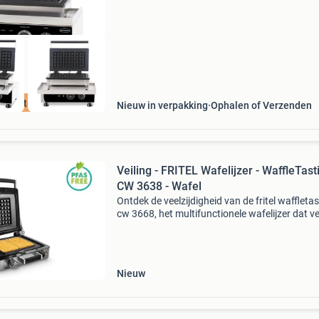
‘website’ voor meer
Laagste Prijs
Nieuw in verpakking
Ophalen of Verzenden
Veiling - FRITEL Wafelijzer - WaffleTas
CW 3638 - Wafel
Ontdek de veelzijdigheid van de fritel waffleta
cw 3668, het multifunctionele wafelijzer dat ve
meer is dan alleen een wafelijzer. Dankzij het
modulaire systeem vormt dit toestel de basis 
Nieuw