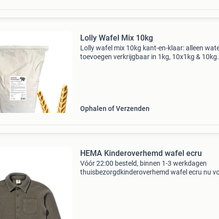
Lolly Wafel Mix 10kg
Lolly wafel mix 10kg kant-en-klaar: alleen wat
toevoegen verkrijgbaar in 1kg, 10x1kg & 10kg
zakken bij ons koop je de lekkerste mixen! Sch
geprijsd voor 18u besteld, dezelfde dag verzo
b2
Ophalen of Verzenden
HEMA Kinderoverhemd wafel ecru
Vóór 22:00 besteld, binnen 1-3 werkdagen
thuisbezorgdkinderoverhemd wafel ecru nu v
slechts 19.99,-. Dit groene overhemd voor kin
heeft een kraag, lange mouwen en een fijne
wafelstructuur. Met