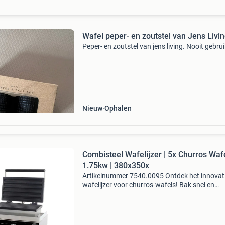
Wafel peper- en zoutstel van Jens Livi
Peper- en zoutstel van jens living. Nooit gebrui
Nieuw
Ophalen
Combisteel Wafelijzer | 5x Churros Wafe
1.75kw | 380x350x
Artikelnummer 7540.0095 Ontdek het innovat
wafelijzer voor churros-wafels! Bak snel en
eenvoudig 5 perfect gevormde churros-wafels
tegelijk. Proef de onweerstaanbare smaak va
deze unieke snack. B