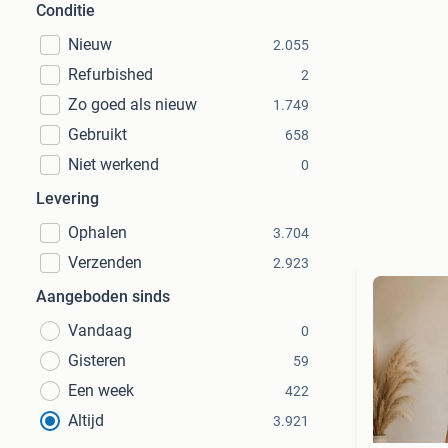
Conditie
Nieuw
2.055
Refurbished
2
Zo goed als nieuw
1.749
Gebruikt
658
Niet werkend
0
Levering
Ophalen
3.704
Verzenden
2.923
Aangeboden sinds
Vandaag
0
Gisteren
59
Een week
422
Altijd
3.921