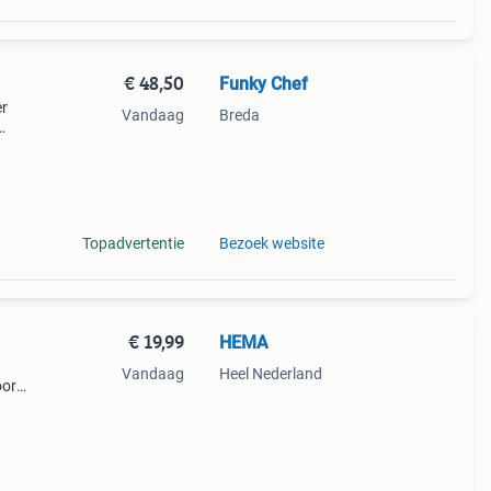
€ 48,50
Funky Chef
er
Vandaag
Breda
erp
nden
Topadvertentie
Bezoek website
€ 19,99
HEMA
Vandaag
Heel Nederland
oor
deren