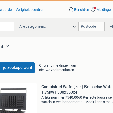
waarden
Veiligheidscentrum
Berichten
Meldingen
Alle categorieën…
A
afel*'
Ontvang meldingen van
r je zoekopdracht
nieuwe zoekresultaten
Combisteel Wafelijzer | Brusselse Wafel
1.75kw | 380x350x4
Artikelnummer 7540.0060 Perfecte brusselse
wafels in een handomdraai! Maak kennis met
professionele wafelijzer. Efficiënt,
gebruiksvriendelijk en heerlijke resultaten. Klik