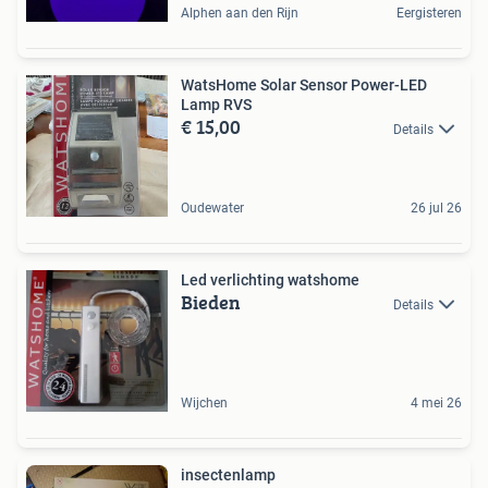
Alphen aan den Rijn
Eergisteren
WatsHome Solar Sensor Power-LED
Lamp RVS
€ 15,00
Details
Oudewater
26 jul 26
Led verlichting watshome
Bieden
Details
Wijchen
4 mei 26
insectenlamp