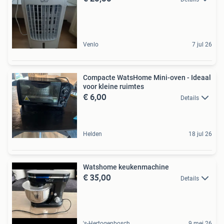
Venlo
7 jul 26
Compacte WatsHome Mini-oven - Ideaal
voor kleine ruimtes
€ 6,00
Details
Helden
18 jul 26
Watshome keukenmachine
€ 35,00
Details
's-Hertogenbosch
9 mei 26