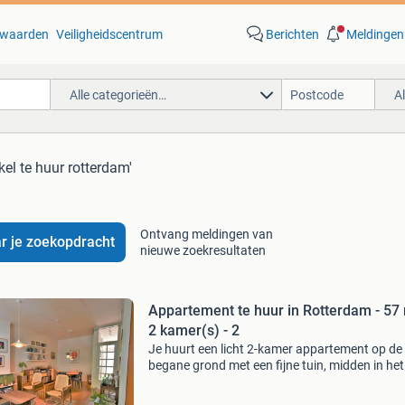
waarden
Veiligheidscentrum
Berichten
Meldingen
Alle categorieën…
A
kel te huur rotterdam'
Ontvang meldingen van
r je zoekopdracht
nieuwe zoekresultaten
Appartement te huur in Rotterdam - 57 
2 kamer(s) - 2
Je huurt een licht 2-kamer appartement op de
begane grond met een fijne tuin, midden in het
centrum. In de directe omgeving vind je veel
winkels, supermarkten en horeca. Openbaar