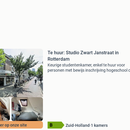
Te huur: Studio Zwart Janstraat in
Rotterdam
Keurige studentenkamer, enkel te huur voor
personen met bewijs inschrijving hogeschool 
universiteit!huurprijs: €632,41 exclusief g/w/e
internet/tv en gemeentelijke lastenstaat:
gestoffeerdbes
r op onze site
Zuid-Holland
1
kamers