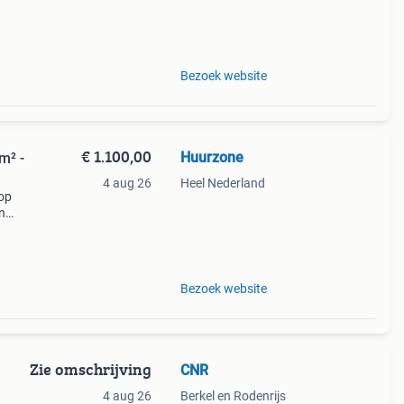
mers,
Bezoek website
€ 1.100,00
Huurzone
m² -
4 aug 26
Heel Nederland
 op
n
over
Bezoek website
Zie omschrijving
CNR
4 aug 26
Berkel en Rodenrijs