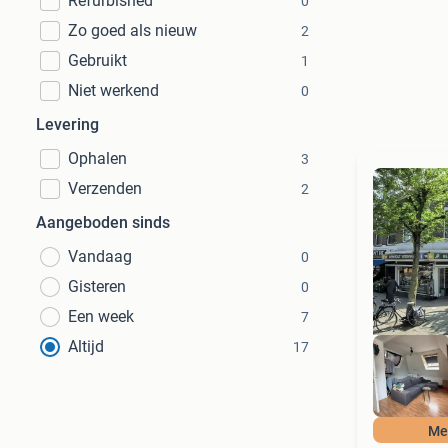
Refurbished
0
Zo goed als nieuw
2
Gebruikt
1
Niet werkend
0
Levering
Ophalen
3
Verzenden
2
Aangeboden sinds
Vandaag
0
Gisteren
0
Een week
7
Altijd
17
Mee