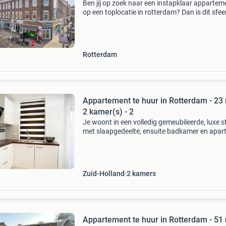
Ben jij op zoek naar een instapklaar appartem
op een toplocatie in rotterdam? Dan is dit sfee
appartement aan de noordmolenstraat zeker 
bezichtiging waard! ✨ Kenmerken: 📍
noordmolenstraa
Rotterdam
Appartement te huur in Rotterdam - 23 
2 kamer(s) - 2
Je woont in een volledig gemeubileerde, luxe s
met slaapgedeelte, ensuite badkamer en apar
toilet. De keuken is compleet uitgerust en je he
een balkon voor extra buitenruimte. Ideaal ge
n
Zuid-Holland
2
kamers
Appartement te huur in Rotterdam - 51 