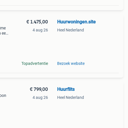
€ 1.475,00
Huurwoningen.site
uime
4 aug 26
Heel Nederland
n een
om de
 De
Topadvertentie
Bezoek website
€ 799,00
Huurflits
hoon
4 aug 26
Heel Nederland
een