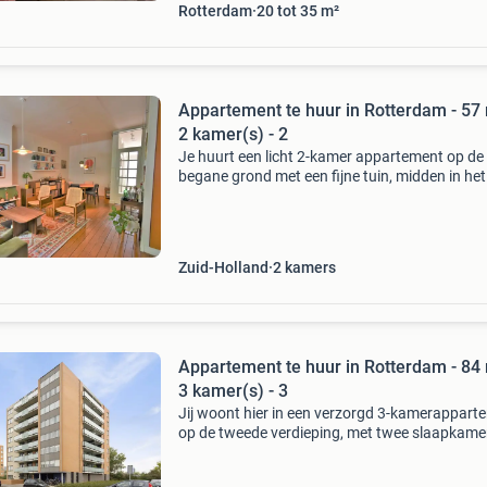
Rotterdam
20 tot 35 m²
Appartement te huur in Rotterdam - 57 
2 kamer(s) - 2
Je huurt een licht 2-kamer appartement op de
begane grond met een fijne tuin, midden in het
centrum. In de directe omgeving vind je veel
winkels, supermarkten en horeca. Openbaar
vervoer (tram, metro
Zuid-Holland
2
kamers
Appartement te huur in Rotterdam - 84 
3 kamer(s) - 3
Jij woont hier in een verzorgd 3-kamerappart
op de tweede verdieping, met twee slaapkame
een balkon. In de omgeving vind je winkels en
dagelijkse voorzieningen op loopafstand. Dank