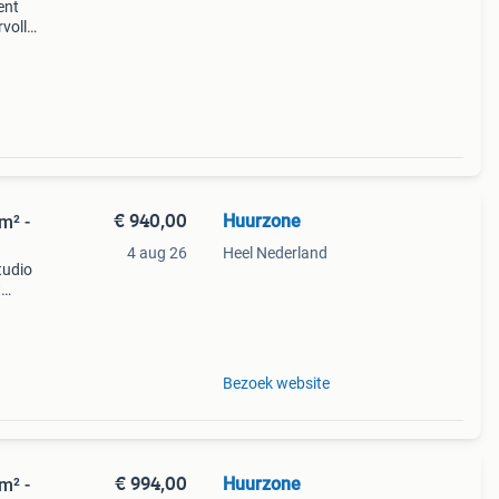
ent
rvolle
een
€ 940,00
Huurzone
m² -
4 aug 26
Heel Nederland
tudio
t
bt
legen
Bezoek website
€ 994,00
Huurzone
m² -