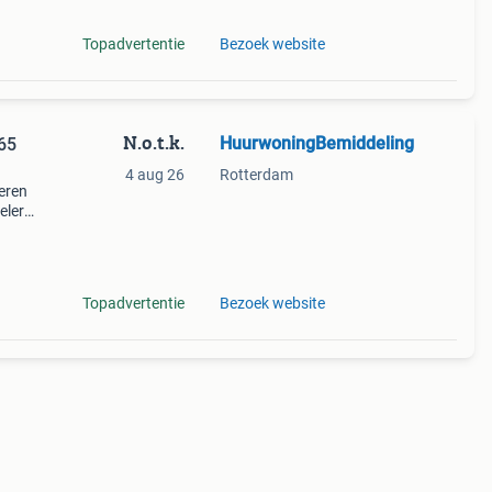
Topadvertentie
Bezoek website
N.o.t.k.
HuurwoningBemiddeling
65
4 aug 26
Rotterdam
eren
elers.
enbaar
Topadvertentie
Bezoek website