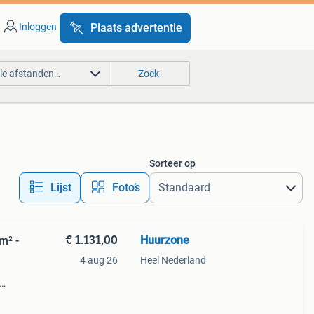
Inloggen
Plaats advertentie
lle afstanden…
Zoek
Sorteer op
Lijst
Foto’s
€ 1.131,00
Huurzone
m² -
4 aug 26
Heel Nederland