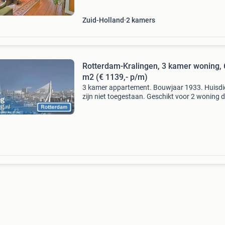
vervoer (tram, metro
Zuid-Holland
2
kamers
Rotterdam-Kralingen, 3 kamer woning, 
m2 (€ 1139,- p/m)
3 kamer appartement. Bouwjaar 1933. Huisdi
zijn niet toegestaan. Geschikt voor 2 woning d
Cv. Nabij uitvalswegen. Omgeving van bos.
Omgeving van water. Nabij winkels. Nabij op
vervoer.