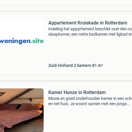
Appartement Kruiskade in Rotterdam
Indeling het appartement beschikt over één r
slaapkamer, een nette badkamer met ligbad e
praktische indeling met volop mogelijkheden 
woning geheel naar eigen smaak in te richten.
cen
Zuid-Holland
2
kamers
81
m²
Kamer Hunze in Rotterdam
Mooie en goed onderhouden kamer in een sc
en net huis. Je woont samen met een jonge
werkende professional die waarde hecht aan 
rustige, opgeruimde en respectvolle
woonomgeving. De woning ligt