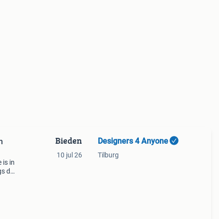
Bieden
Designers 4 Anyone
m
10 jul 26
Tilburg
 is in
gs de
en
erk