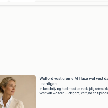
Wolford vest crème M | luxe wol vest 
| cardigan
✨ beschrijving heel mooi en veelzijdig crèmekl
vest van wolford — elegant, verfijnd en tijdloos
vest is gemaakt van virgin wool en heeft een fi
ribstructuur die zorgt voor een mooie, aang