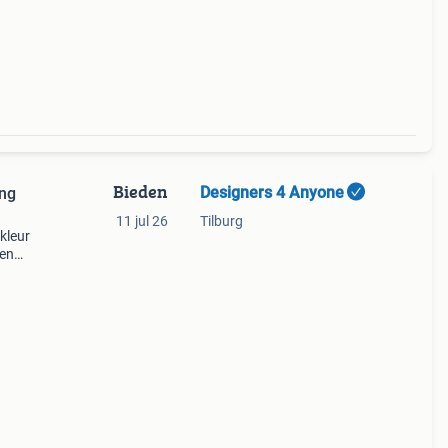
Bieden
Designers 4 Anyone
ing
11 jul 26
Tilburg
kleur
een
lit
. Ni