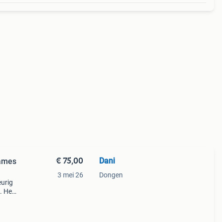
€ 75,00
Dani
dames
3 mei 26
Dongen
eurig
. Het
jne