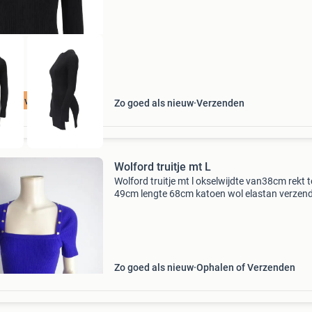
t 75% voordeel
Zo goed als nieuw
Verzenden
Wolford truitje mt L
Wolford truitje mt l okselwijdte van38cm rekt t
49cm lengte 68cm katoen wol elastan verzen
eigen risico 4,40 bekijk ook mijn andere
advertenties bieden vanaf 19,95
Zo goed als nieuw
Ophalen of Verzenden