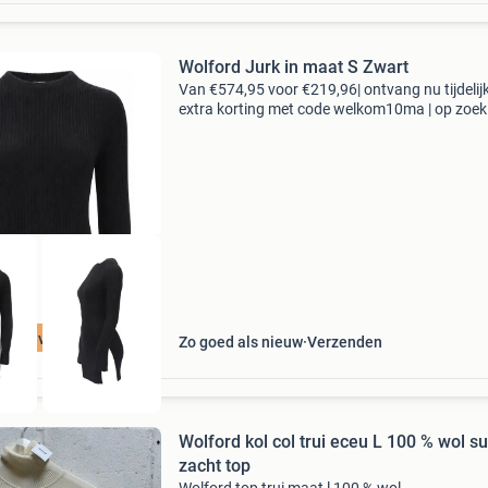
Wolford Jurk in maat S Zwart
Van €574,95 voor €219,96| ontvang nu tijdelij
extra korting met code welkom10ma | op zoek
topkwaliteit merkkleding voor een fractie van 
nieuwprijs? Bij 95percent vind je refurbi
t 75% voordeel
Zo goed als nieuw
Verzenden
Wolford kol col trui eceu L 100 % wol s
zacht top