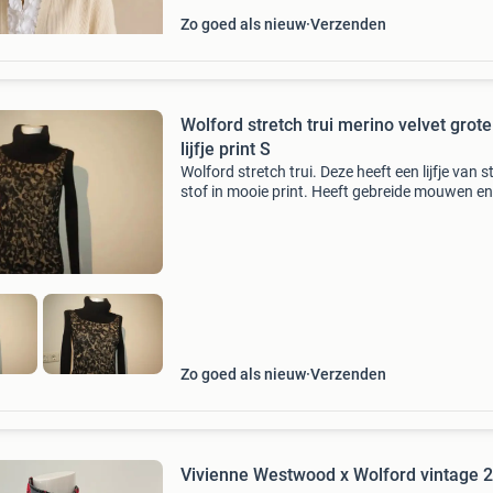
Zo goed als nieuw
Verzenden
Wolford stretch trui merino velvet grote
lijfje print S
Wolford stretch trui. Deze heeft een lijfje van s
stof in mooie print. Heeft gebreide mouwen en
Deze met een fijne kabel in de stof. Grote kol. 
merino/ velvet. Maat s
Zo goed als nieuw
Verzenden
Vivienne Westwood x Wolford vintage 