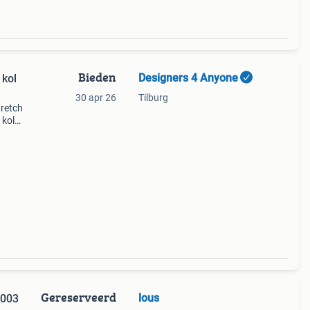
Bieden
Designers 4 Anyone
 kol
30 apr 26
Tilburg
tretch
 kol.
Type
Gereserveerd
lous
2003