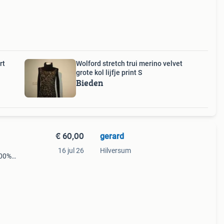
rt
Wolford stretch trui merino velvet
grote kol lijfje print S
Bieden
€ 60,00
gerard
16 jul 26
Hilversum
100%