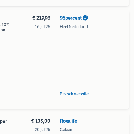
€ 219,96
95percent
k 10%
16 jul 26
Heel Nederland
 naar
de
Bezoek website
€ 135,00
Roxxlife
uper
20 jul 26
Geleen