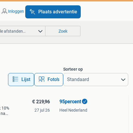
Inloggen
Plaats advertentie
lle afstanden…
Zoek
Sorteer op
Lijst
Foto’s
€ 219,96
95percent
k 10%
27 jul 26
Heel Nederland
 naar
de