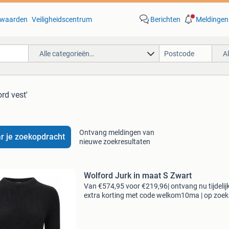
waarden
Veiligheidscentrum
Berichten
Meldingen
Alle categorieën…
A
ord vest'
Ontvang meldingen van
r je zoekopdracht
nieuwe zoekresultaten
Wolford Jurk in maat S Zwart
Van €574,95 voor €219,96| ontvang nu tijdelij
extra korting met code welkom10ma | op zoek
topkwaliteit merkkleding voor een fractie van 
nieuwprijs? Bij 95percent vind je refurbi