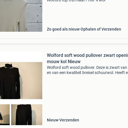
Wolford top trui maat l 100 % wol
Zo goed als nieuw
Ophalen of Verzenden
Wolford soft wood pullover zwart open
mouw kol Nieuw
Wolford soft wood pullover. Deze is zwart van 
en van een kwaliteit breisel schuurwol. Heeft 
kolletje alleen vast aan de achterkant. Hoge sp
aan de zijkant. Onder de mouwen een opening
Nieuw
Verzenden