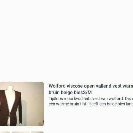
Wolford viscose open vallend vest war
bruin beige biesS/M
Tijdloos mooi kwaliteits vest van wolford. Deze
een warme bruin tint. Heeft een beige bies lan
voorkant. Open vallend model voor de foto ev
vast gezet. Hardware merklabeltje op de acht