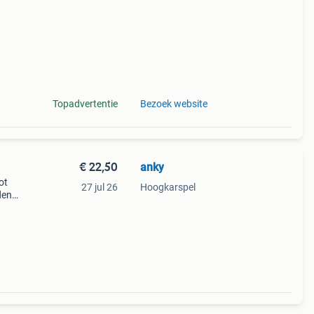
Topadvertentie
Bezoek website
€ 22,50
anky
ot
27 jul 26
Hoogkarspel
den