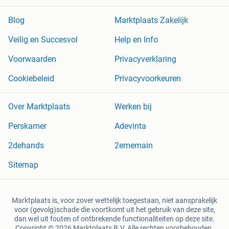
Blog
Marktplaats Zakelijk
Veilig en Succesvol
Help en Info
Voorwaarden
Privacyverklaring
Cookiebeleid
Privacyvoorkeuren
Over Marktplaats
Werken bij
Perskamer
Adevinta
2dehands
2ememain
Sitemap
Marktplaats is, voor zover wettelijk toegestaan, niet aansprakelijk
voor (gevolg)schade die voortkomt uit het gebruik van deze site,
dan wel uit fouten of ontbrekende functionaliteiten op deze site.
Copyright © 2026 Marktplaats B.V. Alle rechten voorbehouden.