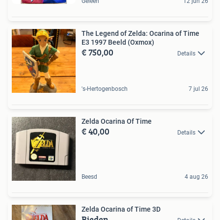
Geleen
12 jun 26
The Legend of Zelda: Ocarina of Time
E3 1997 Beeld (Oxmox)
€ 750,00
Details
's-Hertogenbosch
7 jul 26
Zelda Ocarina Of Time
€ 40,00
Details
Beesd
4 aug 26
Zelda Ocarina of Time 3D
Bieden