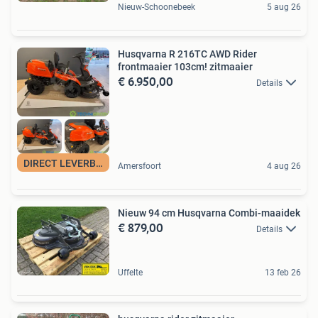
Nieuw-Schoonebeek
5 aug 26
Husqvarna R 216TC AWD Rider
frontmaaier 103cm! zitmaaier
€ 6.950,00
Details
DIRECT LEVERBAAR
Amersfoort
4 aug 26
Nieuw 94 cm Husqvarna Combi-maaidek
€ 879,00
Details
Uffelte
13 feb 26