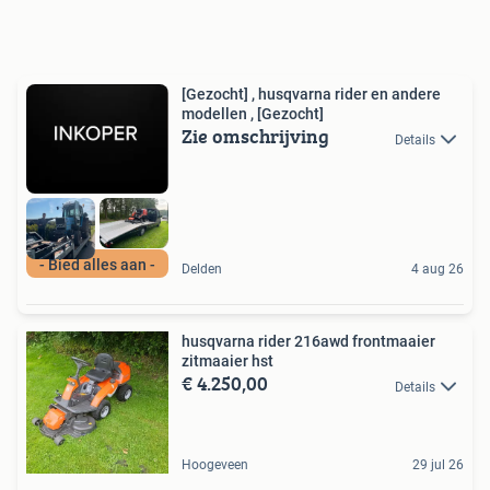
[Gezocht] , husqvarna rider en andere
modellen , [Gezocht]
Zie omschrijving
Details
- Bied alles aan -
Delden
4 aug 26
husqvarna rider 216awd frontmaaier
zitmaaier hst
€ 4.250,00
Details
Hoogeveen
29 jul 26