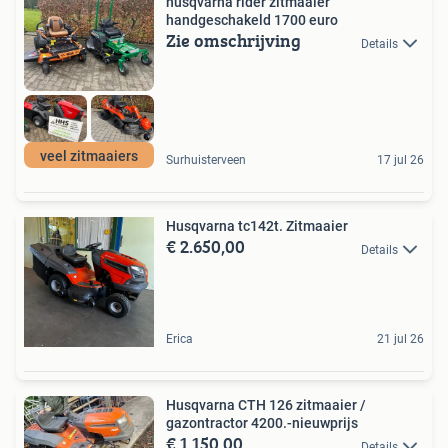
husqvarna rider zitmaaier
handgeschakeld 1700 euro
Zie omschrijving
Details
veel zitmaaiers
Surhuisterveen
17 jul 26
Husqvarna tc142t. Zitmaaier
€ 2.650,00
Details
Erica
21 jul 26
Husqvarna CTH 126 zitmaaier /
gazontractor 4200.-nieuwprijs
€ 1.150,00
Details