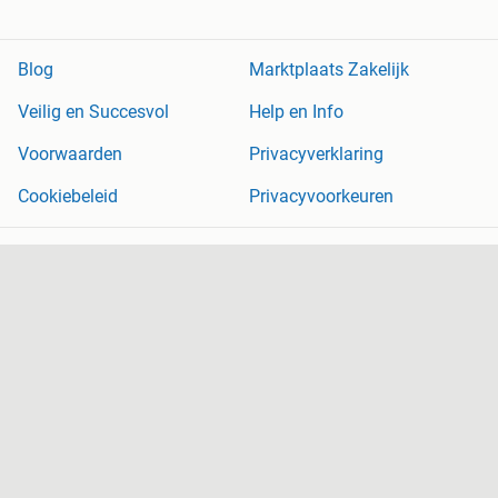
Blog
Marktplaats Zakelijk
Veilig en Succesvol
Help en Info
Voorwaarden
Privacyverklaring
Cookiebeleid
Privacyvoorkeuren
Over Marktplaats
Werken bij
Perskamer
Adevinta
2dehands
2ememain
Sitemap
Marktplaats is, voor zover wettelijk toegestaan, niet aansprakelijk
voor (gevolg)schade die voortkomt uit het gebruik van deze site,