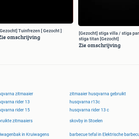
13 / r 213 / p524 / p 524 / fr2318 / fr 2318 / 2318 / 427
 / 214 t / rider pro / pro 15 / pro15 / pro16 / pro 16 /
16 / tc138 / tc 138 / 138 / r419 / 419 / r419tsx / r175 /
awd / ts346 / 346 / ts 346 / p520d / p520 / p 520 /
20 / 320 x / tc342 / 342 / tc 342 / tc241t / 241 / tc 241
[Gezocht] Tuinfrezen [ Gezocht ]
[Gezocht] stiga villa / stiga par
Zie omschrijving
 / ts142t / ts 142 / 142 / cth194 / 194 / cth 194 /
stiga titan [Gezocht]
46 / ts / r418 / 418 / r 418 / r11 / 11 / r 11 / diesel
Zie omschrijving
qvarna zitmaaier
zitmaaier husqvarna gebruikt
qvarna rider 13
husqvarna r13c
qvarna rider 15
husqvarna rider 13 c
ruikte zitmaaiers
skovby in Stoelen
arts
iwagenbak in Kruiwagens
barbecue tefal in Elektrische barbec
ts