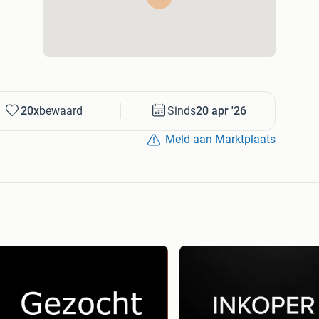
20x
bewaard
Sinds
20 apr '26
Meld aan Marktplaats
6 / 2318 / r213c / 213 / r 213 / r216t / 216 / r216 / r16
r11c5 / r11 / 11 / c5 / 111b / 111 / 111 b / r13c / r13 /
 / proflex / rider proflex / 21 / r115c / 115 / r115 / r 115
 tsx / tsx / 13 / 318 / r318 / r 318 / ts 346 / ts346 / 346
 138 / ts138 / 138 / 15c / r15c / 15 / r15 r 15 / lth151 /
16c / 13 / r214tc / r214 / 214 / r 214 / lt151 / 151 / t
 / tc 38 / 38 / pt26d / 26 / pt 26 / pt26 / r216 / 216 / r
2ts / 422 / r422 / r 422 / cth 180 / cth180 / 180 /
 / r420 /r 420 / tsx / p525d / 525 / p525 / p 525 /
/ r16 / 13c / 13 / 213 / 213c / r316 / r 316 / 216 / 850 /