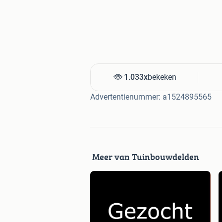
oekwoorden
1.033x
bekeken
Advertentienummer: a1524895565
husqvarna residential / z16 / z 16 / 1
/ r15v2 / v2 / r15 / husqvarna rider / 
13 / r 13c / r 13 c / rider 21 / rider 21
c / r316tsx / 316 / r316 / r 316 / r316
Meer van Tuinbouwdelden
/ r18c / 18 / r18 / r 18 / r16 / 16 / ts
151 / lth 151 / r216 / 216 / r 216 / r2
151 / 318 / r 318 / r318 / r318c / tc38
216 / awd / rc320 / rc 320 / 320 / r42
yth224 / 224 / yth 224 / r420tsx / 420
525d / 11 / rider 11 / r13 / r15 / r14 