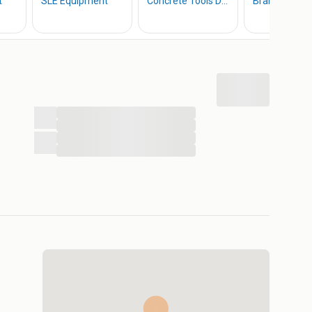
...
...
...
...