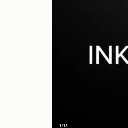
1
/
13