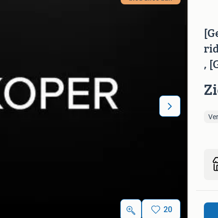
[G
ri
, 
Z
Ve
20