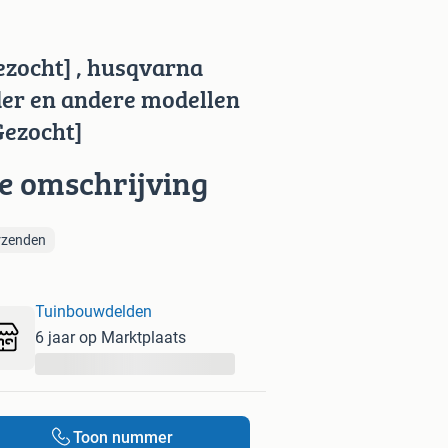
ezocht] , husqvarna
der en andere modellen
[Gezocht]
ie omschrijving
rzenden
Tuinbouwdelden
6 jaar op Marktplaats
...
Toon nummer