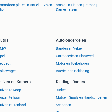
 Parts
mmofoon platen in Antiek | Tv's en
amslot in Fietsen | Dames |
arts
dio
Damesfietsen
arts
arts
ts
r Parts
 Parts
uto's
Auto-onderdelen
arts
arts
BMW
Banden en Velgen
arts
pel
Carrosserie en Plaatwerk
arts
eugeot
Motor en Toebehoren
wer Parts
rts
olkswagen
Interieur en Bekleding
er Parts
Parts
uizen en Kamers
Kleding | Dames
wer Parts
uizen te Koop
Jurken
ts
r Parts
uizen te huur
Mutsen, Sjaals en Handschoenen
arts
uizen Buitenland
Schoenen
wer Parts