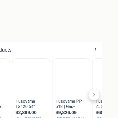
laats
ie , Of mankementen
------------------------------------------------------------
m