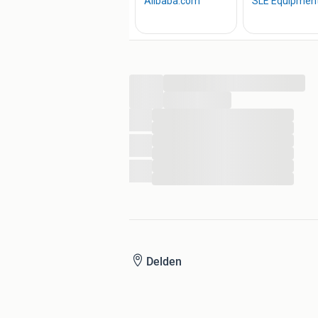
...
...
...
...
...
...
...
...
Delden