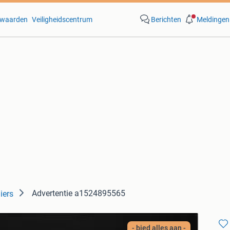
waarden
Veiligheidscentrum
Berichten
Meldingen
Advertentie a1524895565
iers
- bied alles aan -