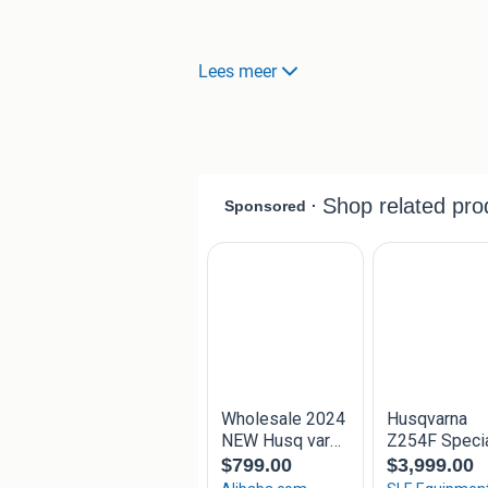
Waarom kiezen voor ons
Lees meer
-Rdw erkend
-
Goede Reviews
- Gecontroleerde verkoper door markp
- Eigen transport
- Betaling contant of via de bank
- Achteraf geen gezeur over garant
------------------------------------------------------------------
graag tot ziens
.
E-mail: tuinbouwdelden@outlook.co
telefoon nummer: 0613339938
whatsapp mogelijk