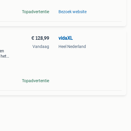
Topadvertentie
Bezoek website
€ 128,99
vidaXL
Vandaag
Heel Nederland
een
 het
rras.
icht
Topadvertentie