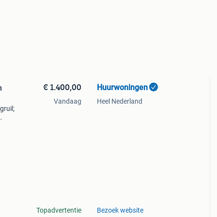
€ 1.400,00
Huurwoningen
n
Vandaag
Heel Nederland
gruil;
rtuin
Topadvertentie
Bezoek website