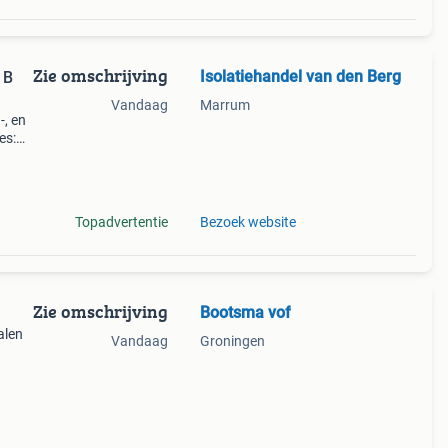
Zie omschrijving
Isolatiehandel van den Berg
 B
Vandaag
Marrum
, en
es:
prijs:
Topadvertentie
Bezoek website
Zie omschrijving
Bootsma vof
alen
Vandaag
Groningen
l,
egelen