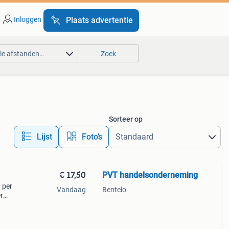
Inloggen
Plaats advertentie
lle afstanden…
Zoek
Sorteer op
Lijst
Foto’s
€ 17,50
PVT handelsonderneming
 per
Vandaag
Bentelo
r
r