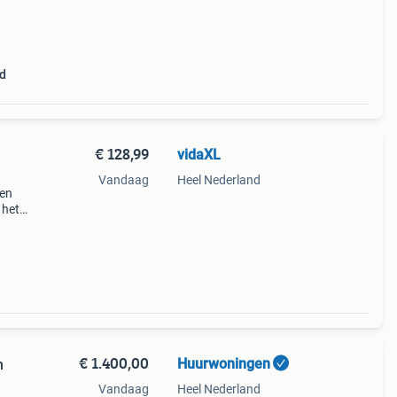
d
€ 128,99
vidaXL
Vandaag
Heel Nederland
een
 het
rras.
icht
€ 1.400,00
Huurwoningen
n
Vandaag
Heel Nederland