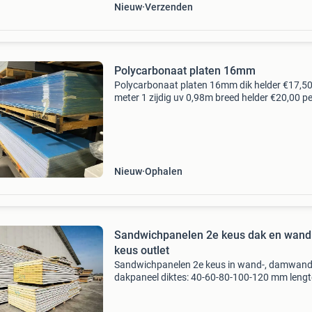
Nieuw
Verzenden
Polycarbonaat platen 16mm
Polycarbonaat platen 16mm dik helder €17,50
meter 1 zijdig uv 0,98m breed helder €20,00 pe
meter 1 zijdig uv 1,05m breed helder €22,50 pe
meter 1 zijdig uv 1,25m breed opaal/melk
Nieuw
Ophalen
Sandwichpanelen 2e keus dak en wand
keus outlet
Sandwichpanelen 2e keus in wand-, damwand-
dakpaneel diktes: 40-60-80-100-120 mm lengt
ca. 2000 T/m ca. 5000 Mm kleur: binnenzijde
gebroken wit, buitenzijde verschillende kleuren 