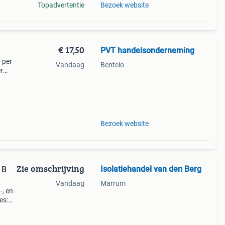
Topadvertentie
Bezoek website
€ 17,50
PVT handelsonderneming
 per
Vandaag
Bentelo
r
r
Bezoek website
Zie omschrijving
Isolatiehandel van den Berg
 B
Vandaag
Marrum
, en
es:
prijs: