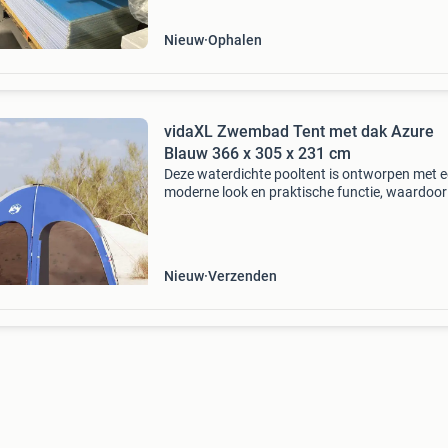
Nieuw
Ophalen
vidaXL Zwembad Tent met dak Azure
Blauw 366 x 305 x 231 cm
Deze waterdichte pooltent is ontworpen met 
moderne look en praktische functie, waardoor
een geweldige aanvulling is voor elke tuin of te
Perfect voor iedereen die een beschutte plek d
Nieuw
Verzenden