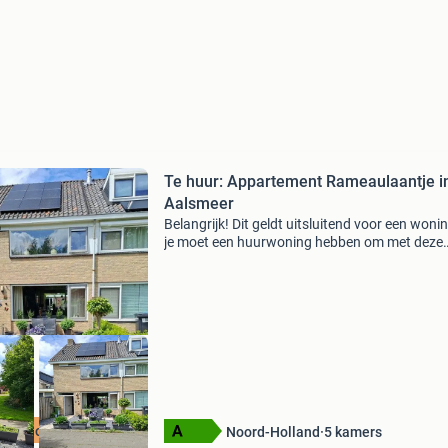
Te huur: Appartement Rameaulaantje i
Aalsmeer
Belangrijk! Dit geldt uitsluitend voor een wonin
je moet een huurwoning hebben om met deze
huurwoning te kunnen ruilen. Groot familie
hoekwoning met de hele dag zon in zowel voo
en achtertu
r op onze site
Noord-Holland
5
kamers