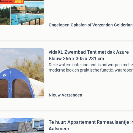
Ongelopen
Ophalen of Verzenden
Gelderlan
vidaXL Zwembad Tent met dak Azure
Blauw 366 x 305 x 231 cm
Deze waterdichte pooltent is ontworpen met 
moderne look en praktische functie, waardoor
een geweldige aanvulling is voor elke tuin of te
Perfect voor iedereen die een beschutte plek d
Nieuw
Verzenden
Te huur: Appartement Rameaulaantje i
Aalsmeer