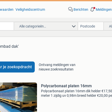
waarden
Veiligheidscentrum
Berichten
Meldingen
Alle categorieën…
A
embad dak'
Ontvang meldingen van
r je zoekopdracht
nieuwe zoekresultaten
Polycarbonaat platen 16mm
Polycarbonaat platen 16mm dik helder €17,50
meter 1 zijdig uv 0,98m breed helder €20,00 pe
meter 1 zijdig uv 1,05m breed helder €22,50 pe
meter 1 zijdig uv 1,25m breed opaal/melk