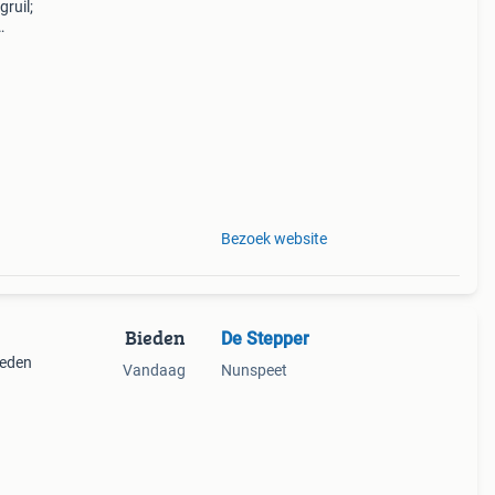
gruil;
rtuin
Bezoek website
Bieden
De Stepper
ieden
Vandaag
Nunspeet