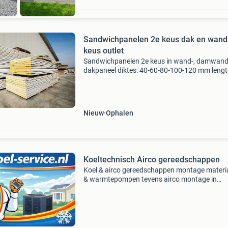
Sandwichpanelen 2e keus dak en wand
keus outlet
Sandwichpanelen 2e keus in wand-, damwand-
dakpaneel diktes: 40-60-80-100-120 mm lengt
ca. 2000 T/m ca. 5000 Mm kleur: binnenzijde
gebroken wit, buitenzijde verschillende kleuren 
vanaf &
Nieuw
Ophalen
Koeltechnisch Airco gereedschappen
Koel & airco gereedschappen montage materi
& warmtepompen tevens airco montage in
groningen, friesland en drenthe – professionee
snel en energiezuinig , wij kunnen het voor u r
het