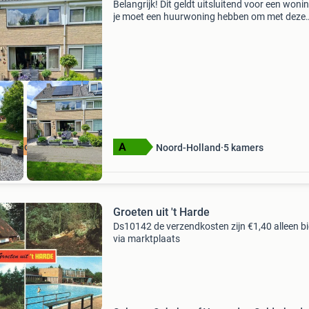
Belangrijk! Dit geldt uitsluitend voor een wonin
je moet een huurwoning hebben om met deze
huurwoning te kunnen ruilen. Groot familie
hoekwoning met de hele dag zon in zowel voo
en achtertu
r op onze site
Noord-Holland
5
kamers
Groeten uit 't Harde
Ds10142 de verzendkosten zijn €1,40 alleen b
via marktplaats