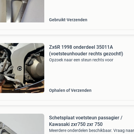
foto's. Verzenden met postnl of dhl naar
servicepunt of aan huis. Afhalen mogelijk in
dordrecht nabij a
Gebruikt
Verzenden
Zx6R 1998 onderdeel 35011A
(voetsteunhouder rechts gezocht!)
Opzoek naar een steun rechts voor
Ophalen of Verzenden
Schetsplaat voetsteun passagier /
Kawasaki zxr750 zxr 750
Meerdere onderdelen beschikbaar. Vraag naa