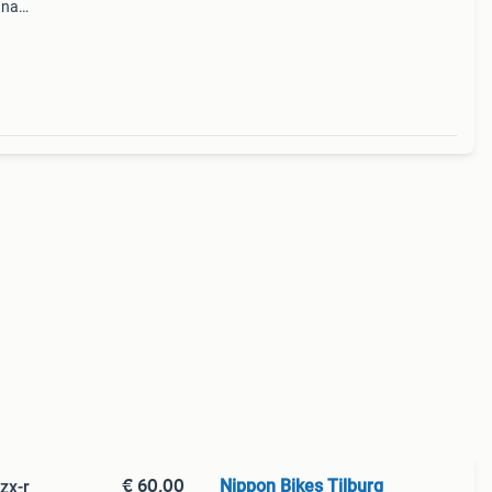
 naar
erzoek
€ 60,00
Nippon Bikes Tilburg
zx-r