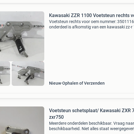
Kawasaki ZZR 1100 Voetsteun rechts v
Voetsteun rechts voor oem nummer: 350111
onderdeel is afkomstig van een kawasaki zz-r
bouwjaar 1995 wilt u het product kopen? Klik
op de link in deze advertentie. U wordt direct
doorges
Nieuw
Ophalen of Verzenden
Voetsteun schetsplaat/ Kawasaki ZXR 
zxr750
Meerdere onderdelen beschikbaar. Vraag naa
beschikbaarheid. Niet alles staat weergegeve