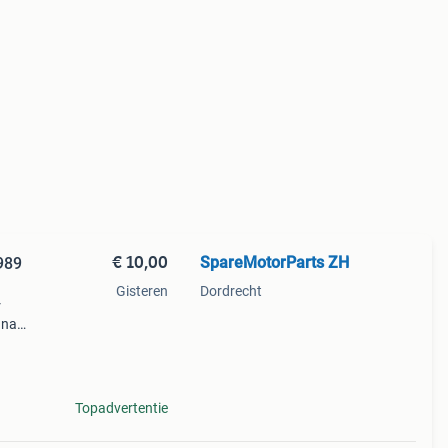
€ 10,00
SpareMotorParts ZH
989
Gisteren
Dordrecht
r
 naar
erzoek
Topadvertentie