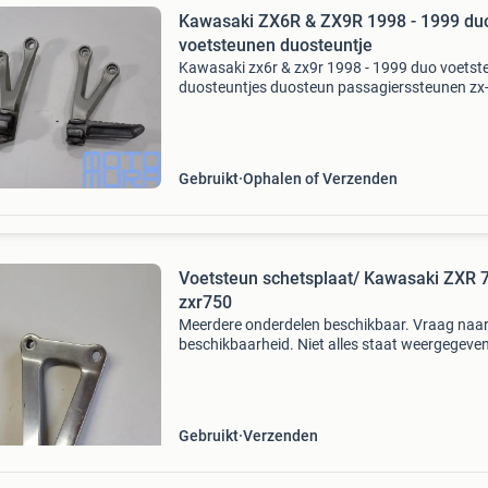
Kawasaki ZX6R & ZX9R 1998 - 1999 du
voetsteunen duosteuntje
Kawasaki zx6r & zx9r 1998 - 1999 duo voetst
duosteuntjes duosteun passagierssteunen zx
zx6-r zxr 600 duovoetsteunen voor de kawasa
zx6r bouwjaar 1998 - 1999. Originele voetste
voor d
Gebruikt
Ophalen of Verzenden
Voetsteun schetsplaat/ Kawasaki ZXR 
zxr750
Meerdere onderdelen beschikbaar. Vraag naa
beschikbaarheid. Niet alles staat weergegeve
foto's. Verzenden met postnl of dhl naar
servicepunt of aan huis. Afhalen mogelijk in
dordrecht nabij a
Gebruikt
Verzenden