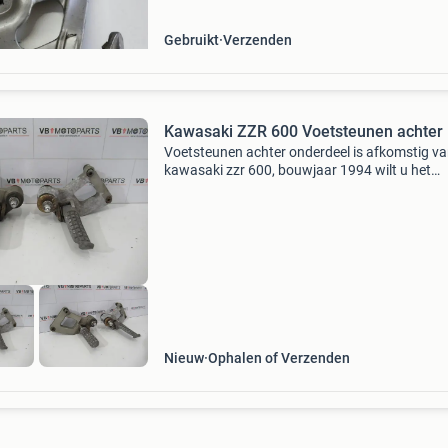
of overma
Gebruikt
Verzenden
Kawasaki ZZR 600 Voetsteunen achter
Voetsteunen achter onderdeel is afkomstig va
kawasaki zzr 600, bouwjaar 1994 wilt u het
product kopen? Klik dan op de link in deze
advertentie. U wordt direct doorgestuurd naar
artikel in onz
Nieuw
Ophalen of Verzenden