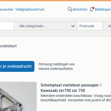
waarden
Veiligheidscentrum
Berichten
Meldingen
Alle categorieën…
A
 voetsteun'
Ontvang meldingen van
r je zoekopdracht
nieuwe zoekresultaten
Schetsplaat voetsteun passagier /
Kawasaki zxr750 zxr 750
Meerdere onderdelen beschikbaar. Vraag naa
beschikbaarheid. Verzenden met postnl of dhl
servicepunt of aan huis. Afhalen mogelijk in
dordrecht nabij a15. Betaling kan via betaalv