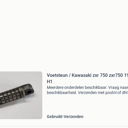
Voetsteun / Kawasaki zxr 750 zxr750 1
H1
Meerdere onderdelen beschikbaar. Vraag naa
beschikbaarheid. Verzenden met postnl of dhl
servicepunt of aan huis. Afhalen mogelijk in
dordrecht nabij a15. Betaling kan via betaalv
of overma
Gebruikt
Verzenden