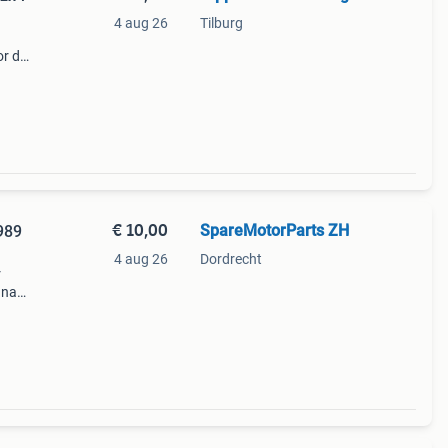
4 aug 26
Tilburg
or de
odel
€ 10,00
SpareMotorParts ZH
989
4 aug 26
Dordrecht
r
 naar
erzoek