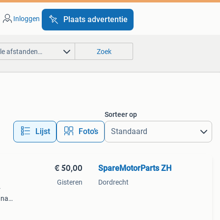
Inloggen
Plaats advertentie
lle afstanden…
Zoek
Sorteer op
Lijst
Foto’s
€ 50,00
SpareMotorParts ZH
Gisteren
Dordrecht
r
 naar
erzoek