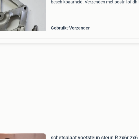
beschikbaarheid. Verzenden met postnl of dhl
servicepunt of aan huis. Afhalen mogelijk in
dordrecht nabij a15. Betaling kan via betaalv
of overma
Gebruikt
Verzenden
schetsplaat voetsteun steun R zx6r zx6 