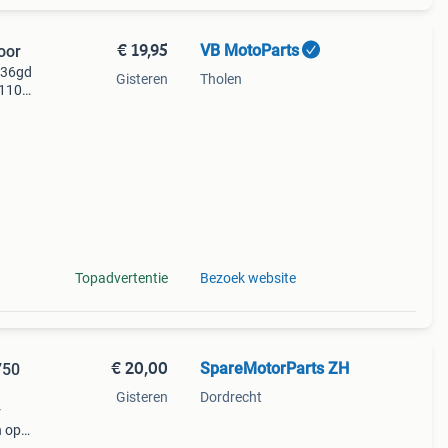
€ 19,95
VB MotoParts
oor
636gd
Gisteren
Tholen
 1100,
 dan
Topadvertentie
Bezoek website
€ 20,00
SpareMotorParts ZH
750
Gisteren
Dordrecht
r
n op