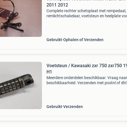
2011 2012
Complete rechter schetsplaat met rempedaal,
remlichtschakelaar, voetsteun en heelplate vo
kawasaki zx6-r 2011 2012 model. Past
waarschijnlijk ook op 2013 2014 2015 2016 m
(zelf even checken o
Gebruikt
Ophalen of Verzenden
Voetsteun / Kawasaki zxr 750 zxr750 1
H1
Meerdere onderdelen beschikbaar. Vraag naa
beschikbaarheid. Verzenden met postnl of dhl
servicepunt of aan huis. Afhalen mogelijk in
dordrecht nabij a15. Betaling kan via betaalv
of overma
Gebruikt
Verzenden