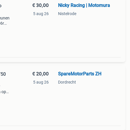
€ 30,00
Nicky Racing | Motomura
o
5 aug 26
Nistelrode
eunen
-6r
ki
unen
€ 20,00
SpareMotorParts ZH
750
5 aug 26
Dordrecht
r
n op