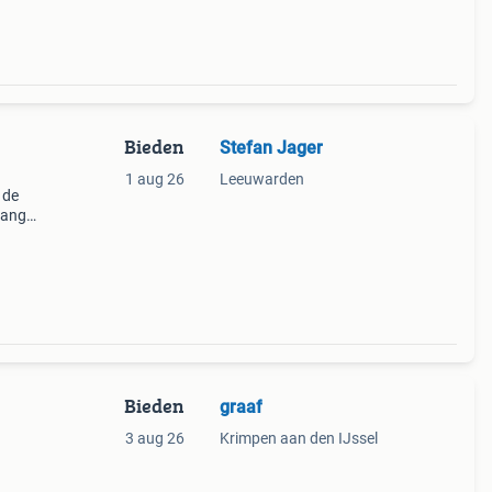
Bieden
Stefan Jager
1 aug 26
Leeuwarden
 de
lange
 om
en
Bieden
graaf
3 aug 26
Krimpen aan den IJssel