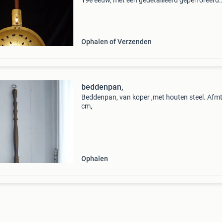
19e eeuw, met een gedetailleerd geperforeerd
deksel en een lange houten steel. Deze pan we
vroeger gebruikt om bedden voor te verwarme
Het koper he
Ophalen of Verzenden
beddenpan,
Beddenpan, van koper ,met houten steel. Afmt
cm,
Ophalen