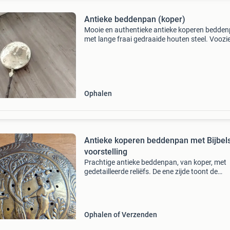
Antieke beddenpan (koper)
Mooie en authentieke antieke koperen bedde
met lange fraai gedraaide houten steel. Voozi
van een ophangoog. Materiaal: koper, messin
hout. Totale lengte is 93 cm. De diameter is 32
Prach
Ophalen
Antieke koperen beddenpan met Bijbel
voorstelling
Prachtige antieke beddenpan, van koper, met
gedetailleerde reliëfs. De ene zijde toont de
zondeval met adam, eva en de slang in de hof
eden. De pan is voorzien van diverse gaten om
warmte door te
Ophalen of Verzenden