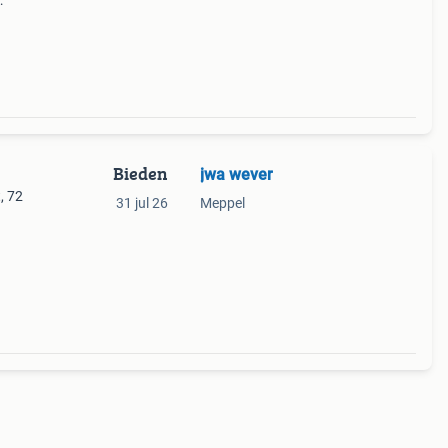
rd
n.
Bieden
jwa wever
, 72
31 jul 26
Meppel