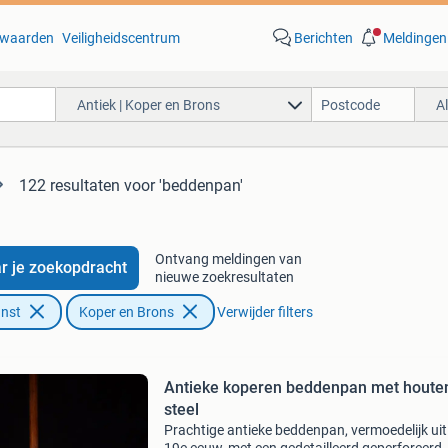
waarden
Veiligheidscentrum
Berichten
Meldingen
Antiek | Koper en Brons
A
122 resultaten
voor 'beddenpan'
Ontvang meldingen van
r je zoekopdracht
nieuwe zoekresultaten
unst
Koper en Brons
Verwijder filters
Antieke koperen beddenpan met houte
steel
Prachtige antieke beddenpan, vermoedelijk uit