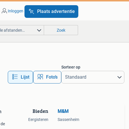
Inloggen
Plaats advertentie
lle afstanden…
Zoek
Sorteer op
Lijst
Foto’s
Bieden
M&M
n
Eergisteren
Sassenheim
 de