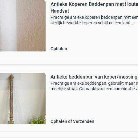
Antieke Koperen Beddenpan met Hout
Handvat
Prachtige antieke koperen beddenpan met ee
sierlijk bewerkte koperen schijf en een lang,
gedraaid houten handvat. Dit decoratieve stuk
ideaal voor liefhebbers van vintage en landelij
interieurs.
Ophalen
Antieke beddenpan van koper/messing
Prachtige antieke beddenpan, gebruikt maar i
redelijke staat. Gemaakt van een combinatie 
koper en messing, wat zorgt voor een authent
uitstraling. Een decoratief item voor in huis of
de
Ophalen of Verzenden