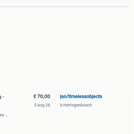
€ 70,00
jan/timelessobjects
 -
5 aug 26
's-Hertogenbosch
ro.
mijn