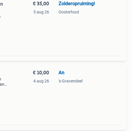
€ 35,00
Zolderopruiming!
en
5 aug 26
Oosterhout
n
 is
ke
€ 10,00
An
n
4 aug 26
's-Gravendeel
van
ieke
 voor