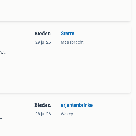
Bieden
Sterre
29 jul 26
Maasbracht
uw
hting.
eaal
Bieden
arjantenbrinke
28 jul 26
Wezep