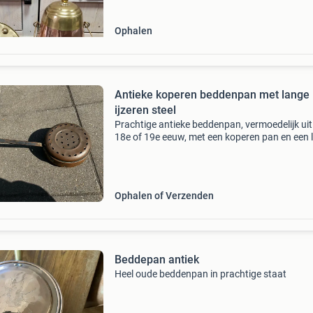
Ophalen
Antieke koperen beddenpan met lange
ijzeren steel
Prachtige antieke beddenpan, vermoedelijk uit
18e of 19e eeuw, met een koperen pan en een 
ijzeren steel. Deze pan werd vroeger gebruikt
bedden voor te verwarmen. Het koper heeft e
mooie
Ophalen of Verzenden
Beddepan antiek
Heel oude beddenpan in prachtige staat