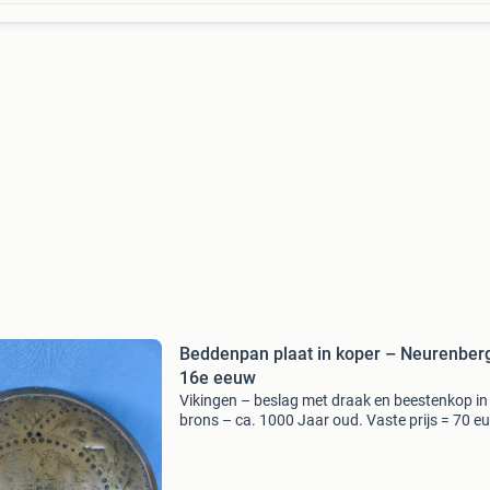
Beddenpan plaat in koper – Neurenberg
16e eeuw
Vikingen – beslag met draak en beestenkop in
brons – ca. 1000 Jaar oud. Vaste prijs = 70 eu
Afmeting = 32 cm. X 5 cm. Kijkt u ook eens bij 
andere advertenties. .2362