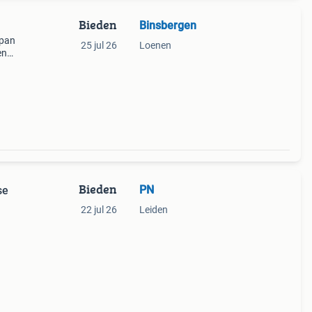
Bieden
Binsbergen
npan
25 jul 26
Loenen
en
g en
 cm.
Bieden
PN
se
22 jul 26
Leiden
 van