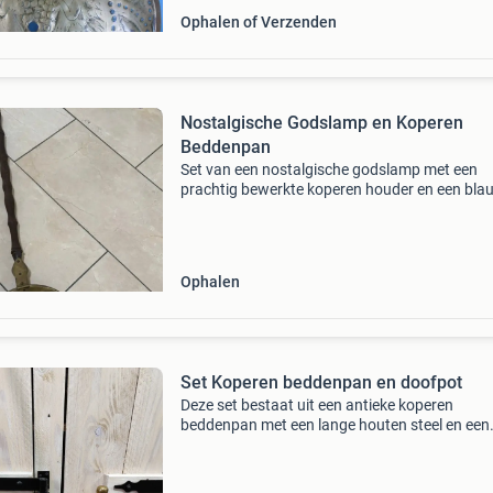
Ophalen of Verzenden
Nostalgische Godslamp en Koperen
Beddenpan
Set van een nostalgische godslamp met een
prachtig bewerkte koperen houder en een bla
glazen inzet, perfect voor een sfeervolle verlic
Daarnaast een antieke koperen beddenpan, id
als decor
Ophalen
Set Koperen beddenpan en doofpot
Deze set bestaat uit een antieke koperen
beddenpan met een lange houten steel en een
bijpassende doofpot van koper en roodkoper,
ideaal voor liefhebbers van vintage
woonaccessoires of als decoratief e