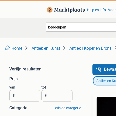
Help en info
Voor
Home
Antiek en Kunst
Antiek | Koper en Brons
Verfijn resultaten
Bewaa
Prijs
Antiek en K
van
tot
€
€
Categorie
Wis de categorie