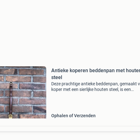
Antieke koperen beddenpan met houte
steel
Deze prachtige antieke beddenpan, gemaakt 
koper met een sierlijke houten steel, is een
charmant decoratief stuk. De pan heeft een
diameter van ongeveer 20 cm en de totale len
inclusief steel is
Ophalen of Verzenden