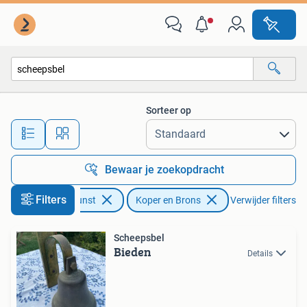
Antiek | Koper en Brons
Sorteer op
Alle afstanden…
Bewaar je zoekopdracht
Filters
Antiek en Kunst
Koper en Brons
Verwijder filters
Scheepsbel
Bieden
Details