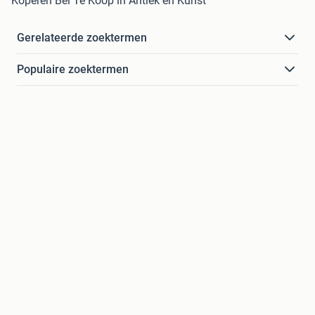
Koperen Bel Te Koop in Antiek en Kunst
Gerelateerde zoektermen
Populaire zoektermen