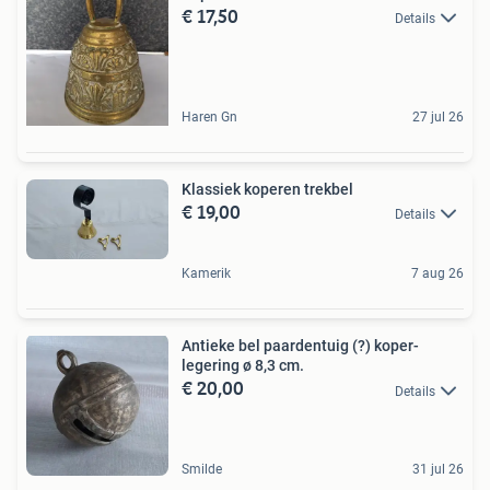
€ 17,50
Details
Haren Gn
27 jul 26
Klassiek koperen trekbel
€ 19,00
Details
Kamerik
7 aug 26
Antieke bel paardentuig (?) koper-
legering ø 8,3 cm.
€ 20,00
Details
Smilde
31 jul 26