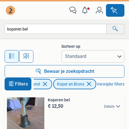
Antiek | Koper en Brons
Sorteer op
Alle afstanden…
Bewaar je zoekopdracht
Filters
Antiek en Kunst
Koper en Brons
Verwijder filters
Koperen bel
€ 12,50
Details