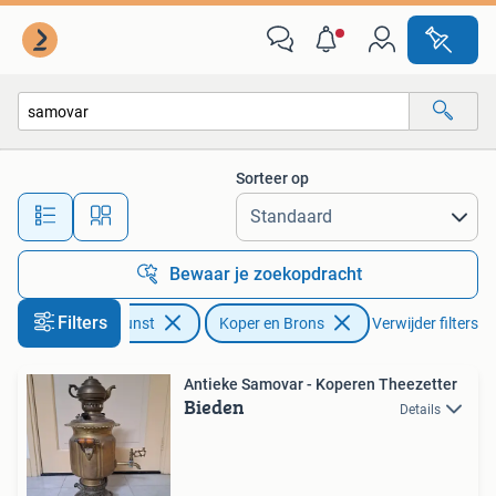
Antiek | Koper en Brons
Sorteer op
Alle afstanden…
Bewaar je zoekopdracht
Filters
Antiek en Kunst
Koper en Brons
Verwijder filters
Antieke Samovar - Koperen Theezetter
Bieden
Details