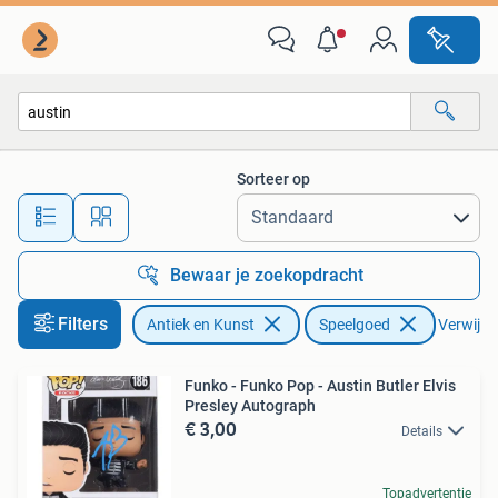
Antiek | Speelgoed
Sorteer op
Alle afstanden…
Bewaar je zoekopdracht
Filters
Antiek en Kunst
Speelgoed
Verwijder
Funko - Funko Pop - Austin Butler Elvis
Presley Autograph
€ 3,00
Details
Topadvertentie