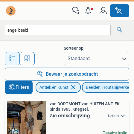
Kunst | Beelden en Houtsnijwerken
Sorteer op
Alle afstanden…
Bewaar je zoekopdracht
Filters
Antiek en Kunst
Beelden, Houtsnijwerken
van DORTMONT van HUIZEN ANTIEK
Sinds 1963, Knegsel.
Zie omschrijving
Details
Topadvertentie