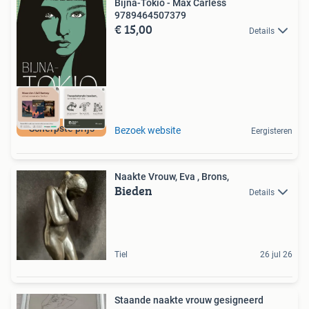
Bijna-Tokio - Max Carless
9789464507379
€ 15,00
Details
Scherpste prijs
Bezoek website
Eergisteren
Naakte Vrouw, Eva , Brons,
Bieden
Details
Tiel
26 jul 26
Staande naakte vrouw gesigneerd