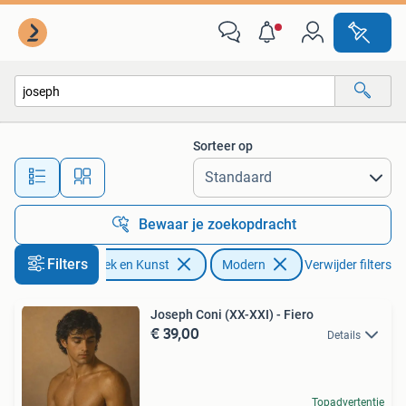
Kunst | Schilderijen | Modern
Sorteer op
Alle afstanden…
Bewaar je zoekopdracht
Filters
Antiek en Kunst
Modern
Verwijder filters
Joseph Coni (XX-XXI) - Fiero
€ 39,00
Details
Topadvertentie