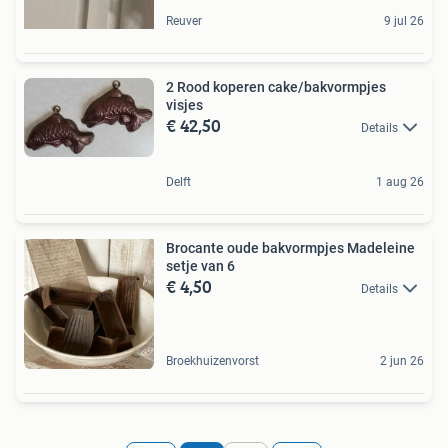
Reuver
9 jul 26
2 Rood koperen cake/bakvormpjes
visjes
€ 42,50
Details
Delft
1 aug 26
Brocante oude bakvormpjes Madeleine
setje van 6
€ 4,50
Details
Broekhuizenvorst
2 jun 26