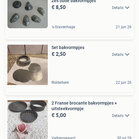
Zes oude bakvormpjes
€ 8,50
Details
's-Gravenhage
21 jun 26
Set bakvormpjes
€ 2,50
Details
Ridderkerk
22 jun 26
2 Franse brocante bakvormpjes +
uitsteekvormpje
€ 5,00
Details
Valkenswaard
30 jul 26