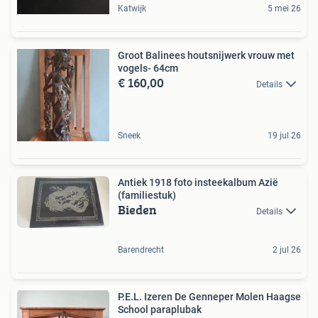
Katwijk
5 mei 26
Groot Balinees houtsnijwerk vrouw met
vogels- 64cm
€ 160,00
Details
Sneek
19 jul 26
Antiek 1918 foto insteekalbum Azië
(familiestuk)
Bieden
Details
Barendrecht
2 jul 26
P.E.L. Izeren De Genneper Molen Haagse
School paraplubak