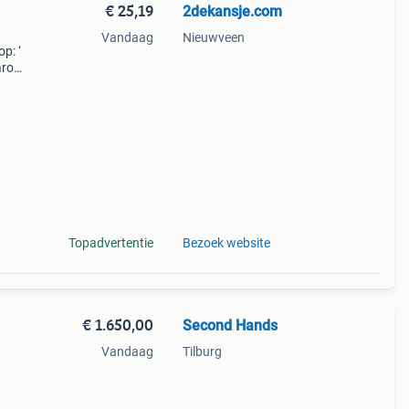
€ 25,19
2dekansje.com
Vandaag
Nieuwveen
p: ‘
aarom
ld,
ti
Topadvertentie
Bezoek website
€ 1.650,00
Second Hands
Vandaag
Tilburg