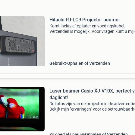
Hitachi PJ-LC9 Projector beamer
Komt inclusief oplader en voedingskabel.
Verzenden is mogelijk. Voor vragen kunt u mij
berichtje sturen.
Gebruikt
Ophalen of Verzenden
Laser beamer Casio XJ-V10X, perfect v
daglicht!
De fotos zijn van de projector in de advertentie
Bekijk mijn "ervaringen" voor de betrouwbaarh
Ik weet veel over beamers, dus iedere vraag is
welkom. Dit is een laser projector. De beam
Zo goed als nieuw
Ophalen of Verzenden