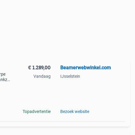
€ 1.289,00
Beamerwebwinkel.com
rpe
Vandaag
IJsselstein
ankzij
en
Topadvertentie
Bezoek website