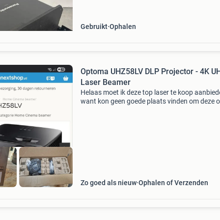
bestaande uit een mix van ptdz6710 elke proj
wordt geleverd in een r
Gebruikt
Ophalen
Optoma UHZ58LV DLP Projector - 4K U
Laser Beamer
Helaas moet ik deze top laser te koop aanbie
want kon geen goede plaats vinden om deze o
hangen zonder dat je in de laser kijkt en ik heb
beamer 2 weken gebruikt dus is eigenlijk nieu
ho
Zo goed als nieuw
Ophalen of Verzenden