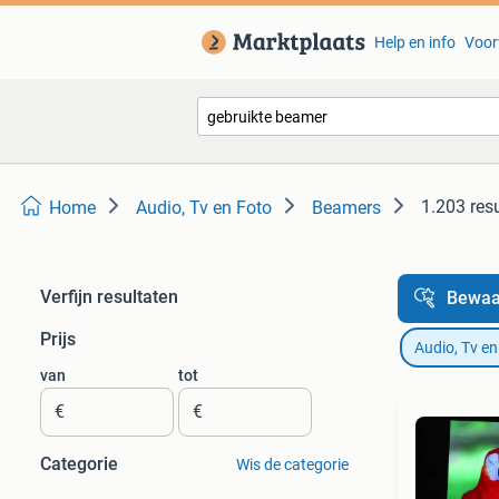
Help en info
Voor
1.203 res
Home
Audio, Tv en Foto
Beamers
Verfijn resultaten
Bewaa
Prijs
Audio, Tv en
van
tot
€
€
Categorie
Wis de categorie