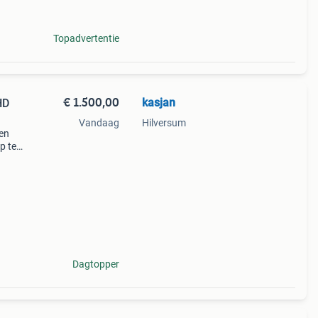
ector
Topadvertentie
€ 1.500,00
kasjan
HD
Vandaag
Hilversum
den
p te
 de
w en
Dagtopper