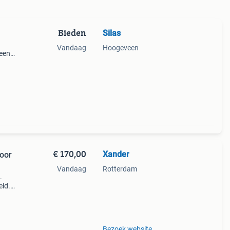
Bieden
Silas
Vandaag
Hoogeveen
 een
€ 170,00
Xander
oor
Vandaag
Rotterdam
.
eid.
Bezoek website