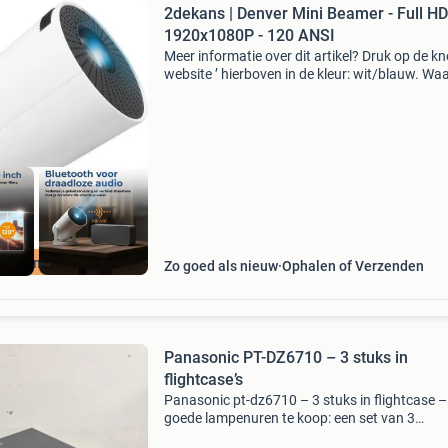
2dekans | Denver Mini Beamer - Full HD
1920x1080P - 120 ANSI
Meer informatie over dit artikel? Druk op de kno
website ’ hierboven in de kleur: wit/blauw. W
bestellen bij 2dekansje.com? Voor 16:00 beste
morgen in huis binnen nederland. 1 Jaar garan
uurzame Deal
Zo goed als nieuw
Ophalen of Verzenden
Panasonic PT-DZ6710 – 3 stuks in
flightcase’s
Panasonic pt-dz6710 – 3 stuks in flightcase –
goede lampenuren te koop: een set van 3
hoogwaardige panasonic dlp-projectoren ,