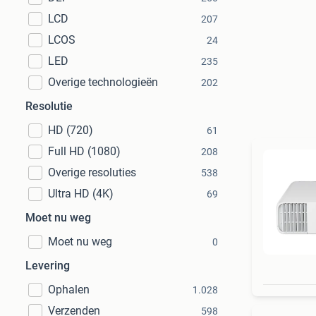
LCD
207
LCOS
24
LED
235
Overige technologieën
202
Resolutie
HD (720)
61
Full HD (1080)
208
Overige resoluties
538
Ultra HD (4K)
69
Moet nu weg
Moet nu weg
0
Levering
Ophalen
1.028
Verzenden
598