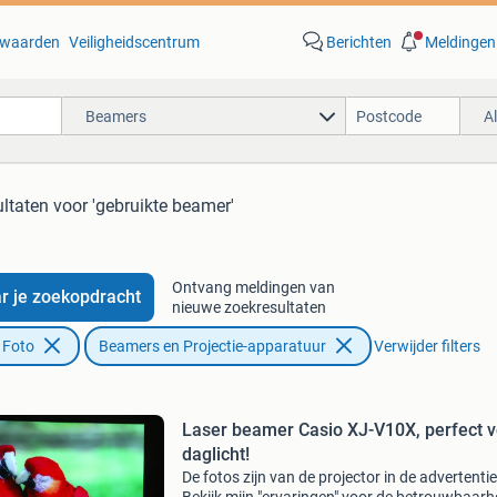
waarden
Veiligheidscentrum
Berichten
Meldingen
Beamers
A
ultaten
voor 'gebruikte beamer'
Ontvang meldingen van
r je zoekopdracht
nieuwe zoekresultaten
 Foto
Beamers en Projectie-apparatuur
Verwijder filters
Laser beamer Casio XJ-V10X, perfect v
daglicht!
De fotos zijn van de projector in de advertentie