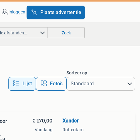
Inloggen
Plaats advertentie
lle afstanden…
Zoek
Sorteer op
Lijst
Foto’s
€ 170,00
Xander
oor
Vandaag
Rotterdam
.