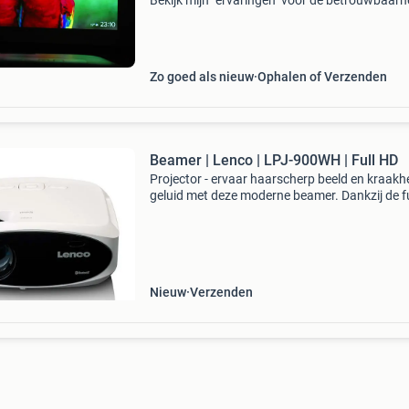
Bekijk mijn "ervaringen" voor de betrouwbaarh
Ik weet veel over beamers, dus iedere vraag is
welkom. Dit is een laser projector. De beam
Zo goed als nieuw
Ophalen of Verzenden
Beamer | Lenco | LPJ-900WH | Full HD
Projector - ervaar haarscherp beeld en kraakh
geluid met deze moderne beamer. Dankzij de fu
1080p resolutie geniet je van heldere en leven
projecties. Je koppelt eenvoudig speakers via 
Nieuw
Verzenden