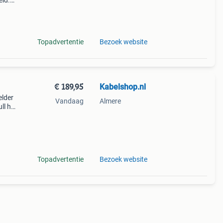
eid.
Topadvertentie
Bezoek website
€ 189,95
Kabelshop.nl
elder
Vandaag
Almere
ll hd
dige
b
Topadvertentie
Bezoek website