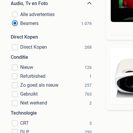
Audio, Tv en Foto
Alle advertenties
Beamers
1.076
Direct Kopen
Direct Kopen
268
Conditie
Nieuw
126
Refurbished
1
Zo goed als nieuw
257
Gebruikt
763
Niet werkend
2
Technologie
CRT
3
DLP
250