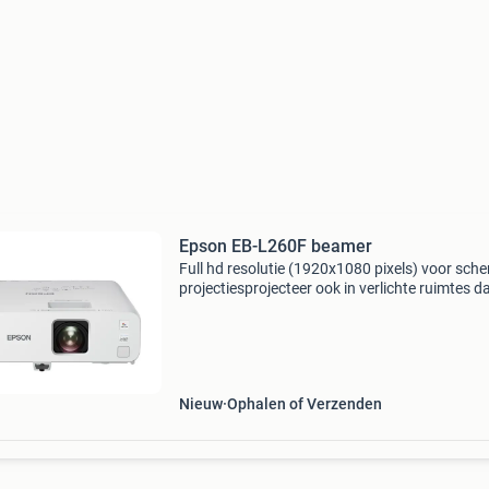
Epson EB-L260F beamer
Full hd resolutie (1920x1080 pixels) voor sche
projectiesprojecteer ook in verlichte ruimtes d
de 4.600 Ansi lumen laserflexibele installatie
mogelijkheden waaronder ruime 1,62x zoom 
keyst
Nieuw
Ophalen of Verzenden