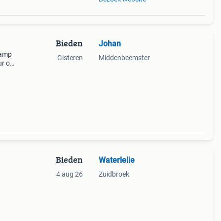
Bieden
Johan
Lamp
Gisteren
Middenbeemster
ur op
Bieden
Waterlelie
4 aug 26
Zuidbroek