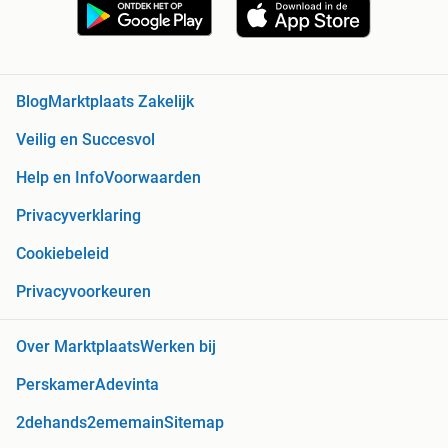
Blog
Marktplaats Zakelijk
Veilig en Succesvol
Help en Info
Voorwaarden
Privacyverklaring
Cookiebeleid
Privacyvoorkeuren
Over Marktplaats
Werken bij
Perskamer
Adevinta
2dehands
2ememain
Sitemap