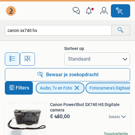
Fotocamera's Digitaal
Sorteer op
Alle afstanden…
Bewaar je zoekopdracht
Filters
Audio, Tv en Foto
Fotocamera's Digitaal
Canon PowerShot SX740 HS Digitale
camera
€ 480,00
Details
Topadvertentie