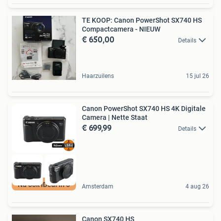
TE KOOP: Canon PowerShot SX740 HS
Compactcamera - NIEUW
€ 650,00
Details
Haarzuilens
15 jul 26
Canon PowerShot SX740 HS 4K Digitale
Camera | Nette Staat
€ 699,99
Details
Nu ook iDeal in 3
Amsterdam
4 aug 26
Canon SX740 HS