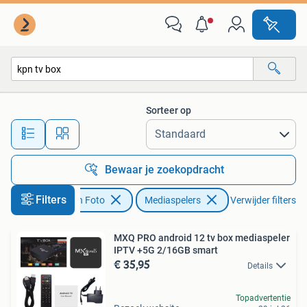
Mediaspelers
Sorteer op
Alle afstanden…
Bewaar je zoekopdracht
Filters
Audio, Tv en Foto
Mediaspelers
Verwijder filters
MXQ PRO android 12 tv box mediaspeler
IPTV +5G 2/16GB smart
€ 35,95
Details
Topadvertentie