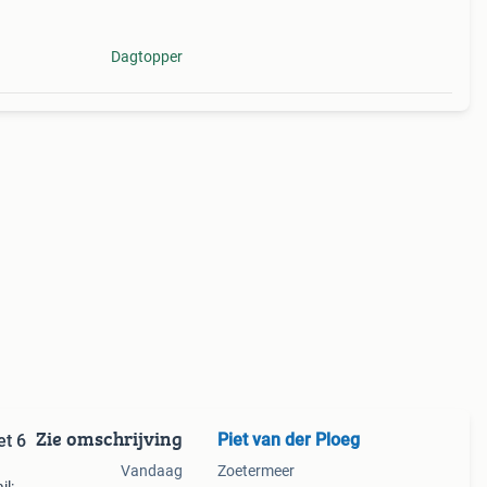
d met
Dagtopper
Zie omschrijving
Piet van der Ploeg
et 6
Vandaag
Zoetermeer