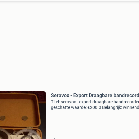
Seravox - Export Draagbare bandrecor
Titel: seravox - export draagbare bandrecorde
geschatte waarde: €200.0 Belangrijk: winnen
biedingen zijn exclusief 9% koperbescherming
kavel beschrijving 2 draaisnelheden van 4,75 