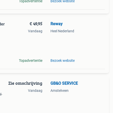
Topadvertentie
Bezoek website
€ 49,95
Reway
der
Vandaag
Heel Nederland
maat.
Topadvertentie
Bezoek website
Zie omschrijving
GB&O SERVICE
Vandaag
Amstelveen
l-
1