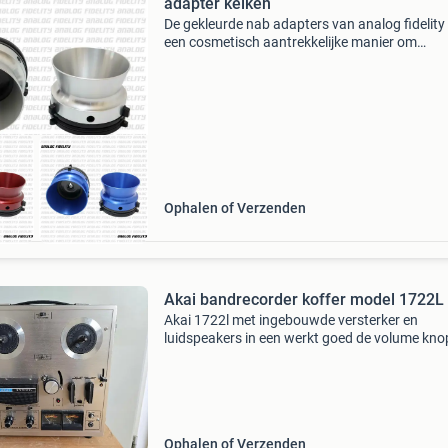
adapter kelken
De gekleurde nab adapters van analog fidelity 
een cosmetisch aantrekkelijke manier om
bandrecorderspoelen op je deck te bevestigen
lijken een beetje op de glimmende revox kelken
bij verza
Ophalen of Verzenden
Akai bandrecorder koffer model 1722L
Akai 1722l met ingebouwde versterker en
luidspeakers in een werkt goed de volume kn
kraken soms bij hard en lag zetten bandrecor
heeft geen schade bij ophalen spelend te zien 
horen bij o
Ophalen of Verzenden