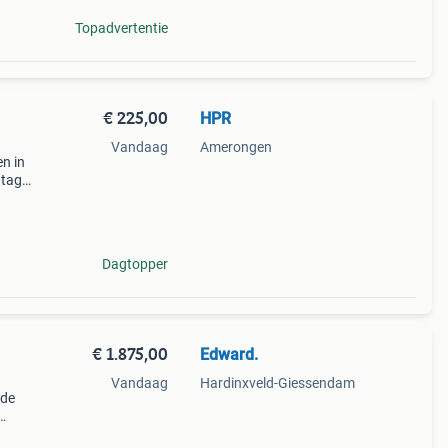
Topadvertentie
€ 225,00
HPR
Vandaag
Amerongen
n in
ntage
order
Dagtopper
€ 1.875,00
Edward.
Vandaag
Hardinxveld-Giessendam
rde