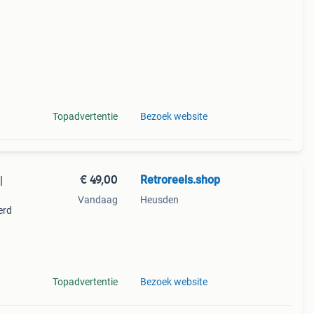
. Ze
 die
Topadvertentie
Bezoek website
€ 49,00
Retroreels.shop
|
Vandaag
Heusden
erd
eerde
n een
Topadvertentie
Bezoek website