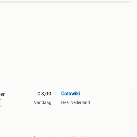
€ 8,00
Catawiki
der
r
Vandaag
Heel Nederland
de
 + €3
en