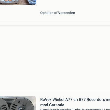
luisterplezier. De bandrecorder wordt gelever
prachtige go
Ophalen of Verzenden
ReVox Winkel A77 en B77 Recorders m
mnd Garantie