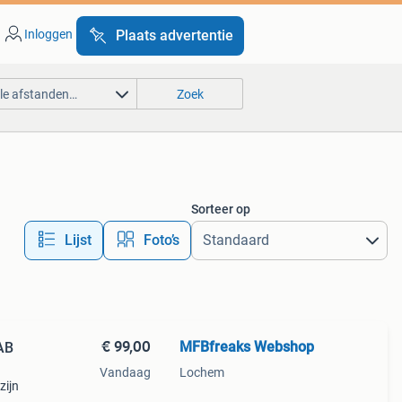
Inloggen
Plaats advertentie
lle afstanden…
Zoek
Sorteer op
Lijst
Foto’s
€ 99,00
MFBfreaks Webshop
AB
Vandaag
Lochem
zijn