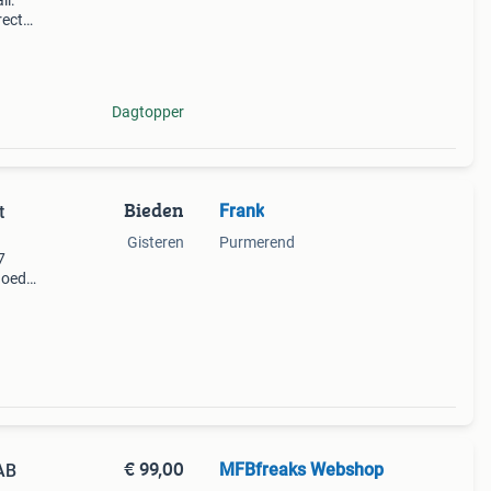
il:
rect
m
Dagtopper
Bieden
Frank
t
Gisteren
Purmerend
7
 goede
 voor
€ 99,00
MFBfreaks Webshop
AB