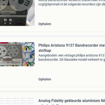
Revox bandrecorder winkel in zoetermeer e-ma
ccgt@kpnmail.nl de volgende recorders zijn di
uit voorraad leverbaar: - vier revox a77 mkiv 4-
sporen, prijs: € 595,- per stuk - een revox a77 
Ophalen
Philips Aristona 9137 Bandrecorder me
stofkap
Aangeboden: een vintage philips aristona 913
bandrecorder. Dit klassieke model verkeert in
staat en wordt geleverd inclusief de originele
stofkap. Een prachtig stukje retro-elektronica
de
Ophalen
Analog Fidelity gekleurde aluminium N