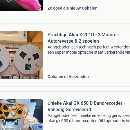
Zo goed als nieuw
Ophalen
Prachtige Akai X-201D - 3 Motors -
Autoreverse & 2 spoelen
Aangeboden een technisch perfect werkende e
een super mooie optische staat verkerende vi
akai x - 201d auto reverse 3 motoren bandrec
met afsluitbare houten kap en dit mooie akai
tapedec
Ophalen of Verzenden
Unieke Akai GX 650 D Bandrecorder -
Volledig Gereviseerd
Aangeboden: een unieke en volledig gerevisee
akai gx 650 d bandrecorder. Dit topmodel is in
uitstekende staat en klaar voor jarenlang