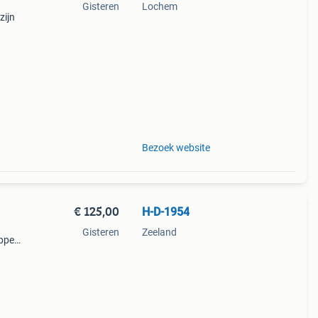
Gisteren
Lochem
zijn
. Ze
 die
Bezoek website
€ 125,00
H-D-1954
Gisteren
Zeeland
oppen
der
en te