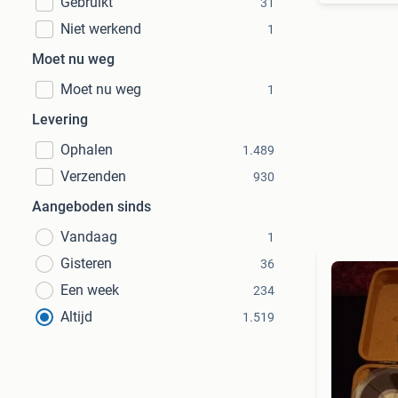
Gebruikt
31
Niet werkend
1
Moet nu weg
Moet nu weg
1
Levering
Ophalen
1.489
Verzenden
930
Aangeboden sinds
Vandaag
1
Gisteren
36
Een week
234
Altijd
1.519