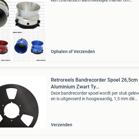
een cosmetisch aantrekkelijke manier om
bandrecorderspoelen op je deck te bevestigen
lijken een beetje op de glimmende revox kelken
bij verza
Ophalen of Verzenden
Retroreels Bandrecorder Spoel 26,5cm 
Aluminium Zwart Ty...
Deze bandrecorder spoel wordt per stuk gelev
en is uitgevoerd in hoogwaardig, 1,5 mm dik
geanodiseerd aluminium. Het ampex-geïnspir
ontwerp zorgt voor een stabiele constructie e
rustige,
Verzenden