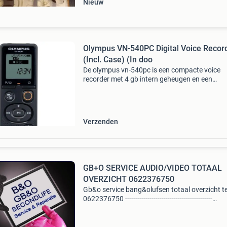
Nieuw
Olympus VN-540PC Digital Voice Recor
(Incl. Case) (In doo
De olympus vn-540pc is een compacte voice
recorder met 4 gb intern geheugen en een
maximale opnametijd tot 495 uur in wma-for
Met een one-touch opnameknop en modi voor
memo, talk en music is hij
Verzenden
GB+O SERVICE AUDIO/VIDEO TOTAAL
OVERZICHT 0622376750
Gb&o service bang&olufsen totaal overzicht te
0622376750 -------------------------------------------
audio/video---------------------------------- beosound 
radio/cd speler kleur zwart gb&am