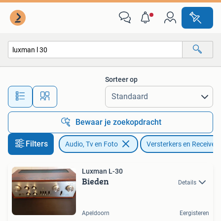
Versterkers en Receivers
Sorteer op
Alle afstanden…
Bewaar je zoekopdracht
Filters
Audio, Tv en Foto
Versterkers en Receivers
Luxman L-30
Bieden
Details
Apeldoorn
Eergisteren