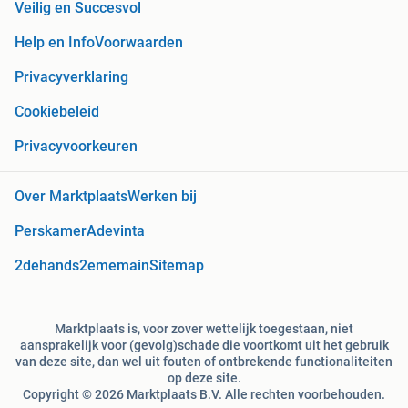
Veilig en Succesvol
Help en Info
Voorwaarden
Privacyverklaring
Cookiebeleid
Privacyvoorkeuren
Over Marktplaats
Werken bij
Perskamer
Adevinta
2dehands
2ememain
Sitemap
Marktplaats is, voor zover wettelijk toegestaan, niet
aansprakelijk voor (gevolg)schade die voortkomt uit het gebruik
van deze site, dan wel uit fouten of ontbrekende functionaliteiten
op deze site.
Copyright © 2026 Marktplaats B.V. Alle rechten voorbehouden.