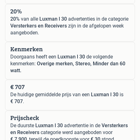
20%
20%
van alle
Luxman l 30
advertenties in de categorie
Versterkers en Receivers
zijn in de afgelopen week
aangeboden.
Kenmerken
Doorgaans heeft een
Luxman l 30
de volgende
kenmerken:
Overige merken, Stereo, Minder dan 60
watt.
€ 707
De huidige gemiddelde prijs van een
Luxman l 30
is
€ 707
.
Prijscheck
De duurste
Luxman l 30
advertentie in de
Versterkers
en Receivers
categorie werd aangeboden voor
€ 7.900
, terwijl de goedkoopste voor
€ 30
stond.