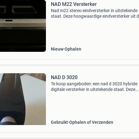
NAD M22 Versterker
Nad m22 stereo eindversterker in uitstekende
staat. Deze hoogwaardige eindversterker uit 
masters series staat bekend om zijn
indrukwekkende prestaties, lage vervorming e
krachtige, gedetailleerde
Nieuw
Ophalen
NAD D 3020
Te koop aangeboden: een nad d 3020 hybride
digitale versterker in uitstekende staat. Deze
compacte en krachtige versterker levert een
indrukwekkend geluid en is voorzien van diver
aansluitmogelijkhe
Gebruikt
Ophalen of Verzenden