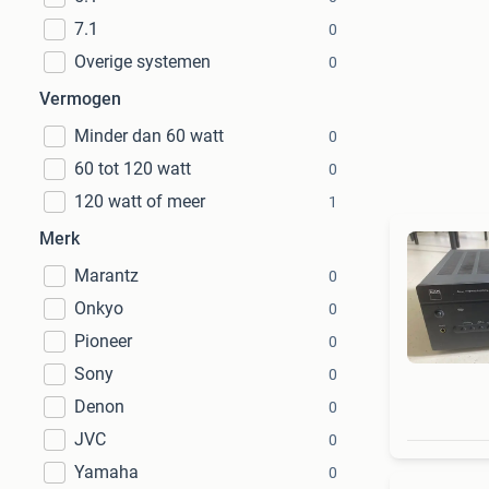
7.1
0
Overige systemen
0
Vermogen
Minder dan 60 watt
0
60 tot 120 watt
0
120 watt of meer
1
Merk
Marantz
0
Onkyo
0
Pioneer
0
Sony
0
Denon
0
JVC
0
Yamaha
0