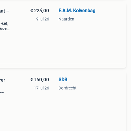
€ 225,00
E.A.M. Kolvenbag
aat –
9 jul 26
Naarden
-set,
Deze
t. D
€ 140,00
SDB
ver
17 jul 26
Dordrecht
.
rstel