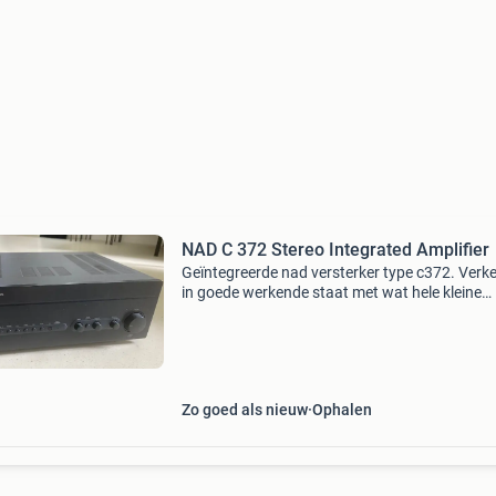
NAD C 372 Stereo Integrated Amplifier
Geïntegreerde nad versterker type c372. Verk
in goede werkende staat met wat hele kleine
gebruikssporen. Bieden via mp aub. Graag op
; versterker is erg zwaar!
Zo goed als nieuw
Ophalen