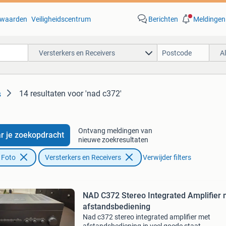
waarden
Veiligheidscentrum
Berichten
Meldingen
Versterkers en Receivers
A
14 resultaten
voor 'nad c372'
s
Ontvang meldingen van
r je zoekopdracht
nieuwe zoekresultaten
 Foto
Versterkers en Receivers
Verwijder filters
NAD C372 Stereo Integrated Amplifier met
afstandsbediening
Nad c372 stereo integrated amplifier met