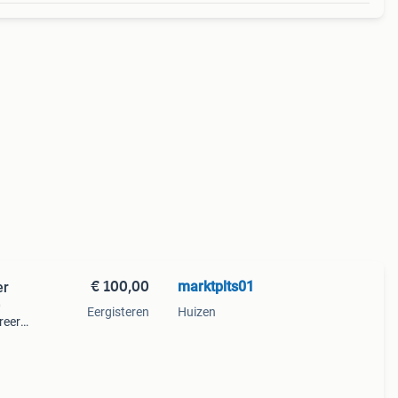
€ 100,00
marktplts01
er
0
Eergisteren
Huizen
areerd
t