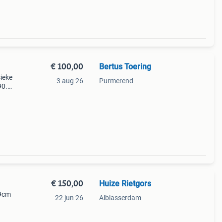
€ 100,00
Bertus Toering
ieke
3 aug 26
Purmerend
90.
€ 150,00
Huize Rietgors
29cm
22 jun 26
Alblasserdam