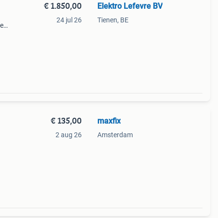
€ 1.850,00
Elektro Lefevre BV
24 jul 26
Tienen, BE
de
n
€ 135,00
maxfix
2 aug 26
Amsterdam
se