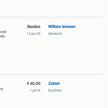
Bieden
William lenssen
goede
12 jun 26
Sevenum
elijk
€ 60,00
Zatout
ng
1 jul 26
Drachten