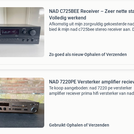
NAD C725BEE Receiver – Zeer nette st
Volledig werkend
Afkomstig uit mijn zorgvuldig gekoesterde nad
bied ik mijn nad c725bee stereo receiver aan. 
receiver is afkomstig uit een liefhebbers-set en
verkeert in zeer nette, goed onderhouden staa
Zo goed als nieuw
Ophalen of Verzenden
NAD 7220PE Versterker amplifier recie
Te koop aangeboden: nad 7220 pe versterker
amplifier reciever prima hifi versterker van nad
Power rating van 150w. Vraagprijs: 140 euro
factuur is mogelijk. Elk redelijk en concreet voo
wordt in
Gebruikt
Ophalen of Verzenden