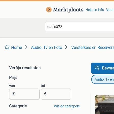
Help en info
Voor
Home
Audio, Tv en Foto
Versterkers en Receiver
Verfijn resultaten
Bewaa
Prijs
Audio, Tv en
van
tot
€
€
Categorie
Wis de categorie