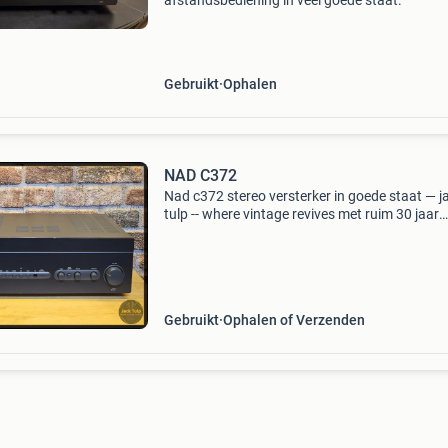
afstandsbediening in veel goede staat.
Gebruikt
Ophalen
NAD C372
Nad c372 stereo versterker in goede staat — j
tulp -- where vintage revives met ruim 30 jaar
ervaring ben je bij jack tulp aan het juiste adre
the real deal. Niet alleen gepassioneerd van all
Gebruikt
Ophalen of Verzenden