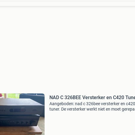
NAD C 326BEE Versterker en C420 Tun
Aangeboden: nad c 326bee versterker en c42
tuner. De versterker werkt niet en moet gerep
worden. De tuner (nad c 420) werkt wel. De
versterker produceert geen geluid meer! Is ooi
eerder gebeur