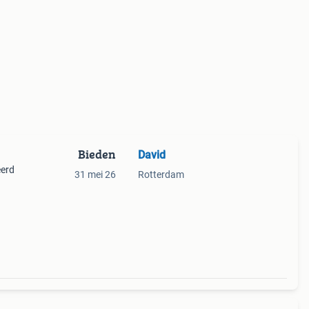
Bieden
David
eerd
31 mei 26
Rotterdam
halen