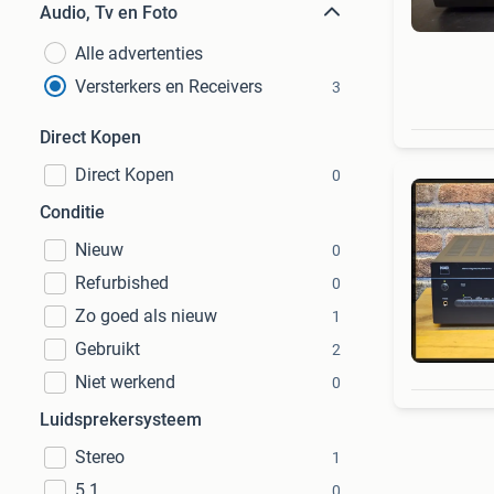
Audio, Tv en Foto
Alle advertenties
Versterkers en Receivers
3
Direct Kopen
Direct Kopen
0
Conditie
Nieuw
0
Refurbished
0
Zo goed als nieuw
1
Gebruikt
2
Niet werkend
0
Luidsprekersysteem
Stereo
1
5.1
0