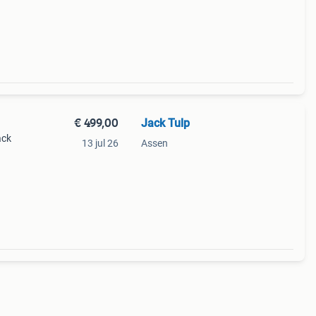
€ 499,00
Jack Tulp
ack
13 jul 26
Assen
s voor