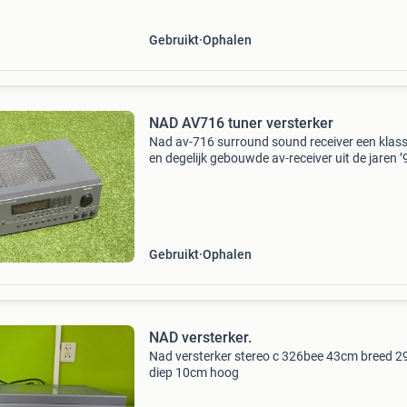
Gebruikt
Ophalen
NAD AV716 tuner versterker
Nad av-716 surround sound receiver een klass
en degelijk gebouwde av-receiver uit de jaren ’
Deze receiver is geliefd bij vintage audio-fans
vanwege zijn pure analoge geluidskwaliteit en
solide
Gebruikt
Ophalen
NAD versterker.
Nad versterker stereo c 326bee 43cm breed 
diep 10cm hoog