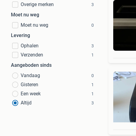
Overige merken
3
Moet nu weg
Moet nu weg
0
Levering
Ophalen
3
Verzenden
1
Aangeboden sinds
Vandaag
0
Gisteren
1
Een week
1
Altijd
3