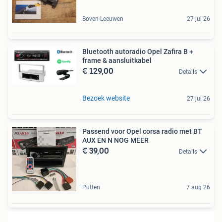
Boven-Leeuwen
27 jul 26
Bluetooth autoradio Opel Zafira B +
frame & aansluitkabel
€ 129,00
Details
Bezoek website
27 jul 26
Passend voor Opel corsa radio met BT
AUX EN N NOG MEER
€ 39,00
Details
Putten
7 aug 26