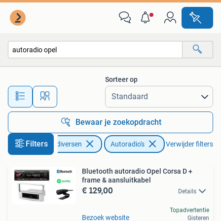
Autoradio's
Sorteer op
Alle afstanden…
Bewaar je zoekopdracht
Filters
Auto diversen
Autoradio's
Verwijder filters
Bluetooth autoradio Opel Corsa D +
frame & aansluitkabel
€ 129,00
Details
Topadvertentie
Bezoek website
Gisteren