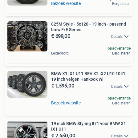
Bezoek website
Eergisteren
825M Style - 5x120 - 19 inch - passend
bmw F/E Series
€ 699,00
Details
Topadvertentie
Leiderdorp
Eergisteren
BMW X1 iX1 U11 BEV X2 iX2 U10 1041
19 inch velgen Hankook Wi
€ 1.595,00
Details
Topadvertentie
Bezoek website
Eergisteren
19 inch BMW Styling 871 voor BMW X1
IX1 U11
€ 2.450,00
Details