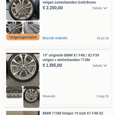
velgen zomerbanden Gold Brons
€ 2.250,00
Details
Velgenspecialist
Bezoek website
30 jul 26
19” originele BMW X1 F48 / X2 F39
velgen + winterbanden 715M
€ 1.595,00
Details
Waalwijk
3 aug 26
BMW 715M Velgen 19 inch X1 F48 X2