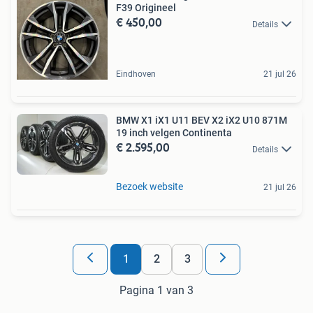
F39 Origineel
€ 450,00
Details
Eindhoven
21 jul 26
BMW X1 iX1 U11 BEV X2 iX2 U10 871M
19 inch velgen Continenta
€ 2.595,00
Details
Bezoek website
21 jul 26
1
2
3
Pagina 1 van 3