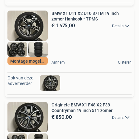
BMW X1 U11 X2 U10 871M 19 inch
zomer Hankook * TPMS
€ 1.475,00
Details
Montage mogelijk
Arnhem
Gisteren
Ook van deze
adverteerder
Originele BMW X1 F48 X2 F39
Countryman 19 inch 511 zomer
€ 850,00
Details