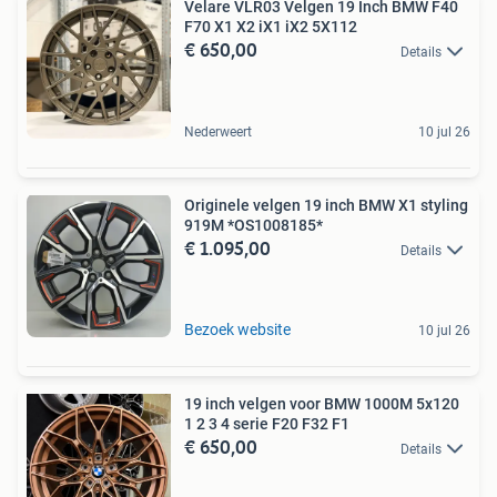
Velare VLR03 Velgen 19 Inch BMW F40
F70 X1 X2 iX1 iX2 5X112
€ 650,00
Details
Nederweert
10 jul 26
Originele velgen 19 inch BMW X1 styling
919M *OS1008185*
€ 1.095,00
Details
Bezoek website
10 jul 26
19 inch velgen voor BMW 1000M 5x120
1 2 3 4 serie F20 F32 F1
€ 650,00
Details