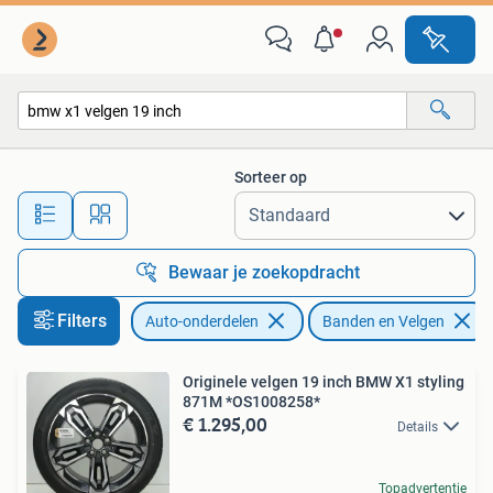
Banden en Velgen
Sorteer op
Alle afstanden…
Bewaar je zoekopdracht
Filters
Auto-onderdelen
Banden en Velgen
Originele velgen 19 inch BMW X1 styling
871M *OS1008258*
€ 1.295,00
Details
Topadvertentie