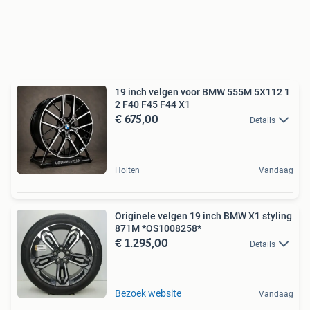
19 inch velgen voor BMW 555M 5X112 1
2 F40 F45 F44 X1
€ 675,00
Details
Holten
Vandaag
Originele velgen 19 inch BMW X1 styling
871M *OS1008258*
€ 1.295,00
Details
Bezoek website
Vandaag