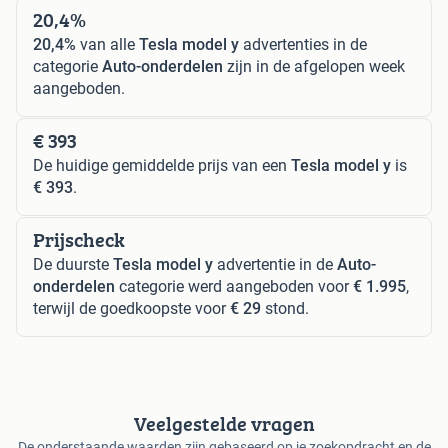
20,4%
20,4%
van alle
Tesla model y
advertenties in de
categorie
Auto-onderdelen
zijn in de afgelopen week
aangeboden.
€ 393
De huidige gemiddelde prijs van een
Tesla model y
is
€ 393
.
Prijscheck
De duurste
Tesla model y
advertentie in de
Auto-
onderdelen
categorie werd aangeboden voor
€ 1.995
,
terwijl de goedkoopste voor
€ 29
stond.
Veelgestelde vragen
De onderstaande waarden zijn gebaseerd op je zoekopdracht en de