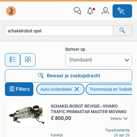
Transmissie en Toebehoren
Sorteer op
Alle afstanden…
Bewaar je zoekopdracht
Filters
Auto-onderdelen
Transmissie en Toebehor
SCHAKELROBOT REVISIE--VIVARO
TRAFIC PRIMASTAR MASTER MOVANO
€ 800,00
Details
Topadvertentie
Katwijk
26 apr 26