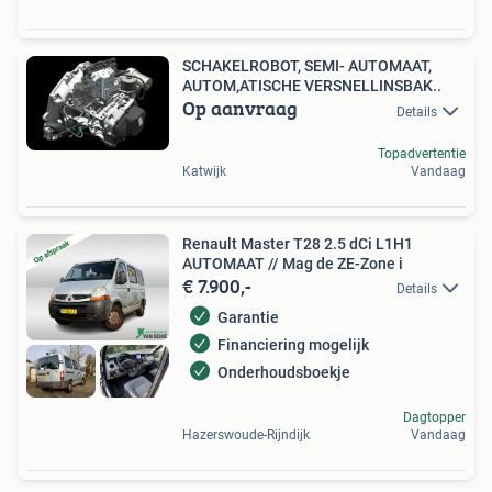
SCHAKELROBOT, SEMI- AUTOMAAT,
AUTOM,ATISCHE VERSNELLINSBAK..
Op aanvraag
Details
Topadvertentie
Katwijk
Vandaag
Renault Master T28 2.5 dCi L1H1
AUTOMAAT // Mag de ZE-Zone i
€ 7.900,-
Details
Garantie
Financiering mogelijk
Onderhoudsboekje
Dagtopper
Hazerswoude-Rijndijk
Vandaag