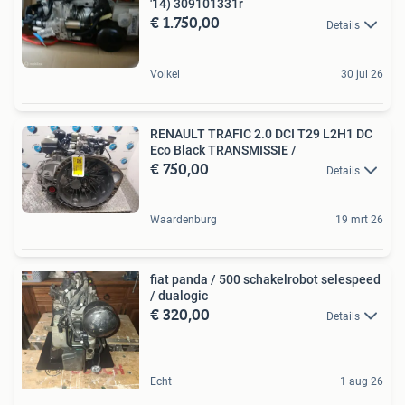
'14) 309101331r
€ 1.750,00
Details
Volkel
30 jul 26
RENAULT TRAFIC 2.0 DCI T29 L2H1 DC
Eco Black TRANSMISSIE /
€ 750,00
Details
Waardenburg
19 mrt 26
fiat panda / 500 schakelrobot selespeed
/ dualogic
€ 320,00
Details
Echt
1 aug 26