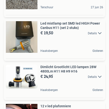
Terschuur
27 jun 26
Led mistlamp set SMD led HIGH Power
Canbus H11 (set 2 stuks)
€ 19,50
Details
Haaksbergen
Gisteren
Dimlicht Grootlicht LED lampen 28W
4800Lm H11 H8 H9 H16
€ 24,95
Details
Haaksbergen
Gisteren
12 v led plafonniere