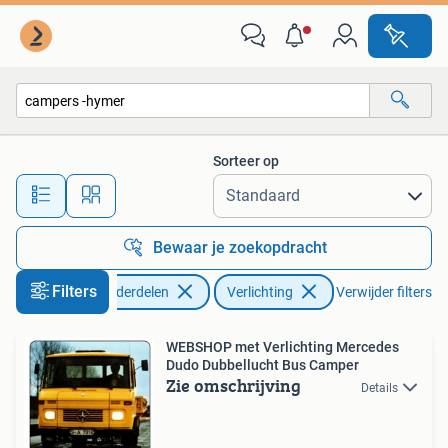
Verlichting
Sorteer op
Alle afstanden…
Bewaar je zoekopdracht
Filters
Auto-onderdelen
Verlichting
Verwijder filters
WEBSHOP met Verlichting Mercedes
Dudo Dubbellucht Bus Camper
Zie omschrijving
Details