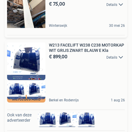
€ 75,00
Details
Winterswijk
30 mei 26
W213 FACELIFT W238 C238 MOTORKAP
WIT GRIJS ZWART BLAUW E Kla
€ 899,00
Details
Mercedes AMG
Berkel en Rodenrijs
1 aug 26
Ook van deze
adverteerder