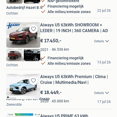
NAP gecontroleerd
Financiering mogelijk
Autobedrijf Hazet B.V.
22 jul 26
Alle milieu/emissie zones
Ochten
Aiways U5 63kWh SHOWROOM +
LEDER | 19 INCH | 360 CAMERA | AD
Bewaren
in
€ 17.450,-
Details
Mijn
Favorieten
46.536
km
2021
Financiering mogelijk
Autobedrijf Hazet B.V.
13 jul 26
Alle milieu/emissie zones
Ochten
Aiways U5 63kWh Premium | Clima |
Cruise | Multimedia/Navi |
Bewaren
in
€ 18.449,-
Details
Mijn
Autobedrijf van der Knaap
Favorieten
45.000
km
2020
17 jul 26
Zeewolde
Aiways U5 PRIME 63 kWh