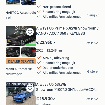
NAP gecontroleerd
Financiering mogelijk
HARTOG Autostudio
4 aug 26
Alle milieu/emissie zones
Tiel
Aiways U5 Prime 63kWh Showroom /
PANO / ACC / 360 / KEYLESS
Bewaren
in
€ 23.950,-
Details
Mijn
Favorieten
12.248
km
2023
APK bij aflevering
DEALER SERVICE
Financiering mogelijk
Dealer onderhouden
Mans Automotive
Gisteren
Alle milieu/emissie zones
Nieuwegein
Aiways U5 63kWh
Showroom*100%SOH*Leder*ACC*
Bewaren
(bj 2021)
in
€ 15.900,-
Details
Mijn
Autobedrijf Gebr. Raaijmakers