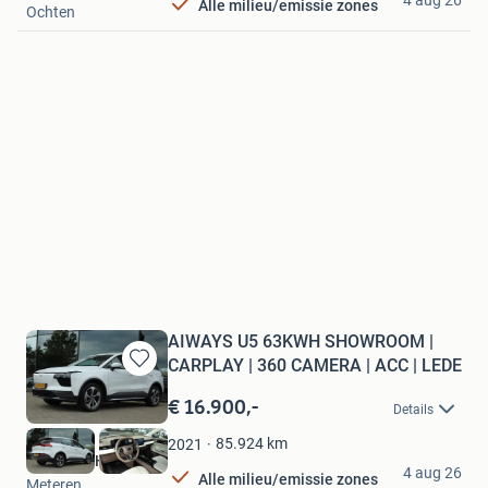
Alle milieu/emissie zones
Ochten
AIWAYS U5 63KWH SHOWROOM |
CARPLAY | 360 CAMERA | ACC | LEDE
Bewaren
in
€ 16.900,-
Details
Mijn
Favorieten
85.924
km
2021
Ruud den Hartog
4 aug 26
Alle milieu/emissie zones
Meteren