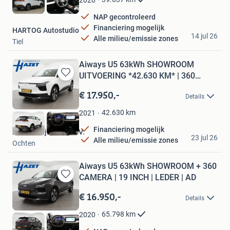
2020
NAP gecontroleerd
Financiering mogelijk
HARTOG Autostudio
14 jul 26
Alle milieu/emissie zones
Tiel
Aiways U5 63kWh SHOWROOM
UITVOERING *42.630 KM* | 360
Bewaren
CAMERA
in
€ 17.950,-
Details
Mijn
Favorieten
42.630
km
2021
Financiering mogelijk
Autobedrijf Hazet B.V.
23 jul 26
Alle milieu/emissie zones
Ochten
Aiways U5 63kWh SHOWROOM + 360
CAMERA | 19 INCH | LEDER | AD
Bewaren
in
€ 16.950,-
Details
Mijn
Favorieten
65.798
km
2020