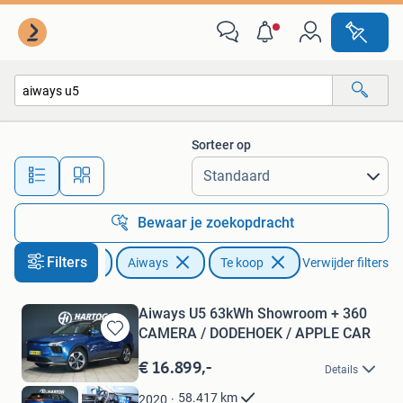
Aiways
Sorteer op
Alle afstanden…
Bewaar je zoekopdracht
Filters
Auto's
Aiways
Te koop
Verwijder filters
Aiways U5 63kWh Showroom + 360
CAMERA / DODEHOEK / APPLE CAR
Bewaren
in
€ 16.899,-
Details
Mijn
Favorieten
58.417
km
2020