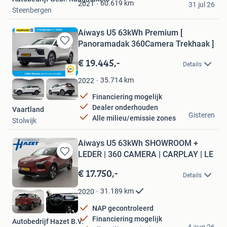
Favorieten
60.619
km
2021
31 jul 26
Steenbergen
Aiways U5 63kWh Premium [
Panoramadak 360Camera Trekhaak ]
Bewaren
in
€ 19.445,-
Details
Mijn
Favorieten
35.714
km
2022
Financiering mogelijk
Dealer onderhouden
Vaartland
Gisteren
Alle milieu/emissie zones
Stolwijk
Aiways U5 63kWh SHOWROOM +
LEDER | 360 CAMERA | CARPLAY | LE
Bewaren
in
€ 17.750,-
Details
Mijn
Favorieten
31.189
km
2020
NAP gecontroleerd
Financiering mogelijk
Autobedrijf Hazet B.V.
4 aug 26