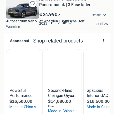
Panoramadak | 3 Fase lader
Bewaren
in
€ 24.990,-
Details
Mijn
Autocentrum Van Vliet Woerden | Botnische Golf
Favorieten
10.870
km
2023
30 jul 26
Woerden