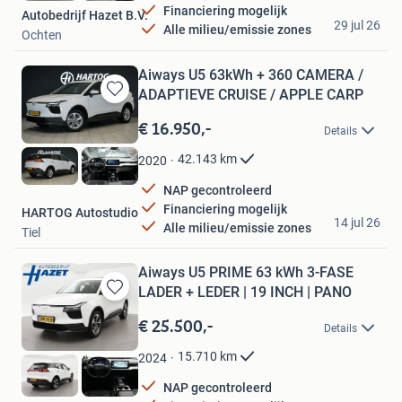
Financiering mogelijk
Autobedrijf Hazet B.V.
29 jul 26
Alle milieu/emissie zones
Ochten
Aiways U5 63kWh + 360 CAMERA /
ADAPTIEVE CRUISE / APPLE CARP
Bewaren
in
€ 16.950,-
Details
Mijn
Favorieten
42.143
km
2020
NAP gecontroleerd
Financiering mogelijk
HARTOG Autostudio
14 jul 26
Alle milieu/emissie zones
Tiel
Aiways U5 PRIME 63 kWh 3-FASE
LADER + LEDER | 19 INCH | PANO
Bewaren
in
€ 25.500,-
Details
Mijn
Favorieten
15.710
km
2024
NAP gecontroleerd