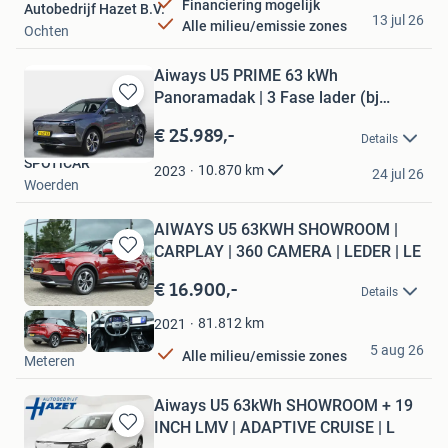
Financiering mogelijk
Autobedrijf Hazet B.V.
13 jul 26
Alle milieu/emissie zones
Ochten
Aiways U5 PRIME 63 kWh
Panoramadak | 3 Fase lader (bj
Bewaren
2023)
in
€ 25.989,-
Details
Mijn
SPOTiCAR
Favorieten
10.870
km
2023
24 jul 26
Woerden
AIWAYS U5 63KWH SHOWROOM |
CARPLAY | 360 CAMERA | LEDER | LE
Bewaren
in
€ 16.900,-
Details
Mijn
Favorieten
81.812
km
2021
Ruud den Hartog
5 aug 26
Alle milieu/emissie zones
Meteren
Aiways U5 63kWh SHOWROOM + 19
INCH LMV | ADAPTIVE CRUISE | L
Bewaren