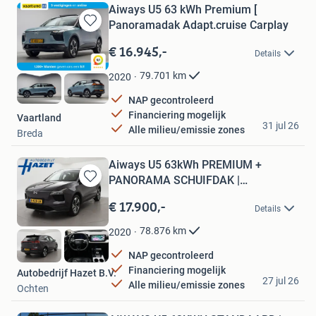
Aiways U5 63 kWh Premium [
Panoramadak Adapt.cruise Carplay
Bewaren
in
€ 16.945,-
Details
Mijn
Favorieten
79.701
km
2020
NAP gecontroleerd
Financiering mogelijk
Vaartland
31 jul 26
Alle milieu/emissie zones
Breda
Aiways U5 63kWh PREMIUM +
PANORAMA SCHUIFDAK |
Bewaren
STOELVERW. |
in
€ 17.900,-
Details
Mijn
Favorieten
78.876
km
2020
NAP gecontroleerd
Financiering mogelijk
Autobedrijf Hazet B.V.
27 jul 26
Alle milieu/emissie zones
Ochten