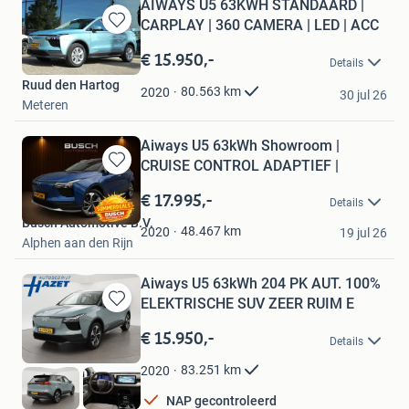
AIWAYS U5 63KWH STANDAARD |
CARPLAY | 360 CAMERA | LED | ACC
Bewaren
in
€ 15.950,-
Details
Mijn
Ruud den Hartog
Favorieten
80.563
km
2020
30 jul 26
Meteren
Aiways U5 63kWh Showroom |
CRUISE CONTROL ADAPTIEF |
Bewaren
in
€ 17.995,-
Details
Mijn
Busch Automotive B.V.
Favorieten
48.467
km
2020
19 jul 26
Alphen aan den Rijn
Aiways U5 63kWh 204 PK AUT. 100%
ELEKTRISCHE SUV ZEER RUIM E
Bewaren
in
€ 15.950,-
Details
Mijn
Favorieten
83.251
km
2020
NAP gecontroleerd