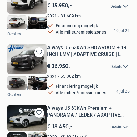
in
€ 15.950,-
Details
Mijn
Favorieten
81.609
km
2021
Financiering mogelijk
Autobedrijf Hazet B.V.
10 jul 26
Alle milieu/emissie zones
Ochten
Aiways U5 63kWh SHOWROOM + 19
INCH LMV | ADAPTIVE CRUISE | L
Bewaren
in
€ 16.950,-
Details
Mijn
Favorieten
53.302
km
2021
Financiering mogelijk
Autobedrijf Hazet B.V.
14 jul 26
Alle milieu/emissie zones
Ochten
Aiways U5 63kWh Premium +
PANORAMA / LEDER / ADAPTIVE
Bewaren
CRUISE
in
€ 18.450,-
Details
Mijn
Favorieten
39.637
km