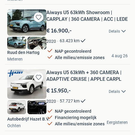
Aiways U5 63kWh Showroom |
CARPLAY | 360 CAMERA | ACC | LEDE
Bewaren
in
€ 16.900,-
Details
Mijn
Favorieten
63.423
km
2020
NAP gecontroleerd
Ruud den Hartog
4 aug 26
Alle milieu/emissie zones
Meteren
Aiways U5 63kWh + 360 CAMERA |
ADAPTIVE CRUISE | APPLE CARPL
Bewaren
in
€ 15.950,-
Details
Mijn
Favorieten
57.727
km
2020
NAP gecontroleerd
Financiering mogelijk
Autobedrijf Hazet B.V.
Eergisteren
Alle milieu/emissie zones
Ochten