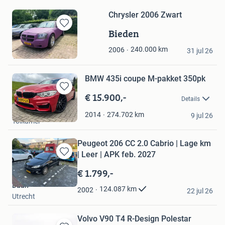
Chrysler 2006 Zwart
Bieden
Bewaren
in
info
240.000
km
2006
Mijn
31 jul 26
Veldhoven
Favorieten
BMW 435i coupe M-pakket 350pk
€ 15.900,-
Bewaren
Details
in
Kuijpers
Mijn
274.702
km
2014
9 jul 26
Tolkamer
Favorieten
Peugeot 206 CC 2.0 Cabrio | Lage km
| Leer | APK feb. 2027
Bewaren
in
€ 1.799,-
Mijn
Daan
Favorieten
124.087
km
2002
22 jul 26
Utrecht
Volvo V90 T4 R-Design Polestar