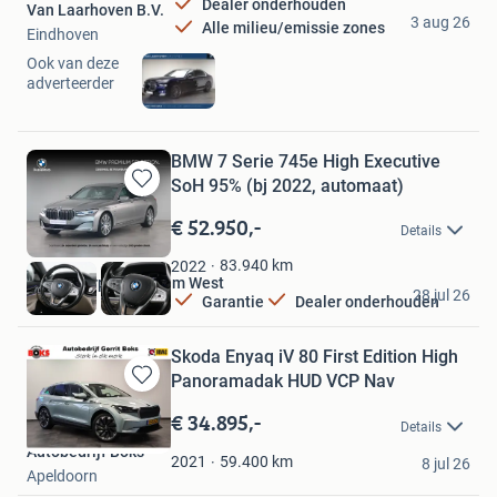
Dealer onderhouden
Van Laarhoven B.V.
3 aug 26
Alle milieu/emissie zones
Eindhoven
Ook van deze
adverteerder
BMW 7 Serie 745e High Executive
SoH 95% (bj 2022, automaat)
Bewaren
in
€ 52.950,-
Details
Mijn
Favorieten
83.940
km
2022
Dusseldorp Rotterdam West
28 jul 26
Garantie
Dealer onderhouden
Schiedam
Skoda Enyaq iV 80 First Edition High
Panoramadak HUD VCP Nav
Bewaren
in
€ 34.895,-
Details
Mijn
Autobedrijf Boks
Favorieten
59.400
km
2021
8 jul 26
Apeldoorn