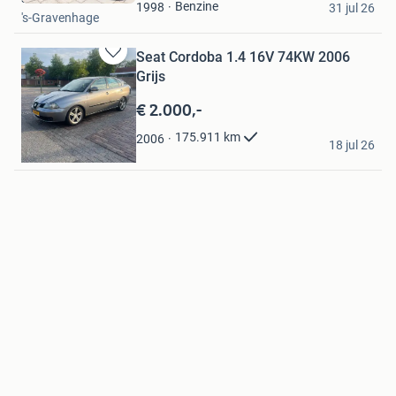
Favorieten
Benzine
1998
31 jul 26
's-Gravenhage
Seat Cordoba 1.4 16V 74KW 2006
Bewaren
Grijs
in
Mijn
€ 2.000,-
Favorieten
Marc
175.911
km
2006
18 jul 26
Leeuwarden