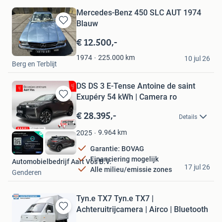
Mercedes-Benz 450 SLC AUT 1974
Blauw
Bewaren
in
€ 12.500,-
Mijn
Victor
Favorieten
225.000
km
1974
10 jul 26
Berg en Terblijt
DS DS 3 E-Tense Antoine de saint
Exupéry 54 kWh | Camera ro
Bewaren
in
€ 28.395,-
Details
Mijn
Favorieten
9.964
km
2025
Garantie: BOVAG
Financiering mogelijk
Automobielbedrijf Aart Vos B.V.
17 jul 26
Alle milieu/emissie zones
Genderen
Tyn.e TX7 Tyn.e TX7 |
Achteruitrijcamera | Airco | Bluetooth
Bewaren