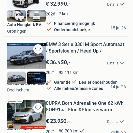
in
€ 32.990,-
Details
Mijn
Favorieten
7
km
2026
Financiering mogelijk
Auto Hoogkerk BV
15 jul 26
Onderhoudsboekje
Groningen
BMW 3 Serie 330i M Sport Automaat
/ Sportstoelen / Head-Up /
Bewaren
in
€ 36.450,-
Details
Mijn
Favorieten
93.111
km
2021
Garantie
Dealer onderhouden
Oostland Doetinchem
14 jul 26
Alle milieu/emissie zones
Doetinchem
CUPRA Born Adrenaline One 62 kWh
SOH91% | Stoel&Stuurverwarm
Bewaren
in
€ 23.950,-
Details
Mijn
Auto Schilstra
Favorieten
80.700
km
2021
20 jul 26