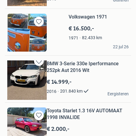
Gisteren
Huissen
Volkswagen 1971
€ 16.500,-
Bewaren
in
82.433
km
1971
Mijn
Ellen
Favorieten
22 jul 26
Haarlem
BMW 3-Serie 330e Iperformance
Bewaren
252pk Aut 2016 Wit
in
Mijn
€ 14.999,-
Favorieten
Rashojan
201.840
km
2016
Eergisteren
Spijkenisse
Toyota Starlet 1.3 16V AUTOMAAT
1998 INVALIDE
Bewaren
in
€ 2.000,-
Mijn
sudish