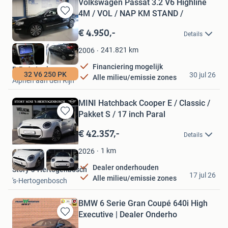
Volkswagen Passat 3.2 V6 Highline
4M / VOL / NAP KM STAND /
Bewaren
in
€ 4.950,-
Details
Mijn
Favorieten
241.821
km
2006
Financiering mogelijk
R.B. Autoplaza
32 V6 250 PK
30 jul 26
Alle milieu/emissie zones
Alphen aan den Rijn
MINI Hatchback Cooper E / Classic /
Pakket S / 17 inch Paral
Bewaren
in
€ 42.357,-
Details
Mijn
Favorieten
1
km
2026
Dealer onderhouden
Story 's-Hertogenbosch
17 jul 26
Alle milieu/emissie zones
's-Hertogenbosch
BMW 6 Serie Gran Coupé 640i High
Executive | Dealer Onderho
Bewaren