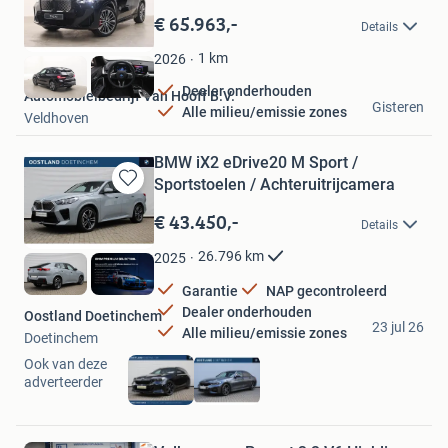
in
€ 65.963,-
Details
Mijn
Favorieten
1
km
2026
Dealer onderhouden
Automobielbedrijf Van Hooff B.V.
Gisteren
Alle milieu/emissie zones
Veldhoven
BMW iX2 eDrive20 M Sport /
Sportstoelen / Achteruitrijcamera
Bewaren
in
€ 43.450,-
Details
Mijn
Favorieten
26.796
km
2025
Garantie
NAP gecontroleerd
Dealer onderhouden
Oostland Doetinchem
23 jul 26
Alle milieu/emissie zones
Doetinchem
Ook van deze
adverteerder