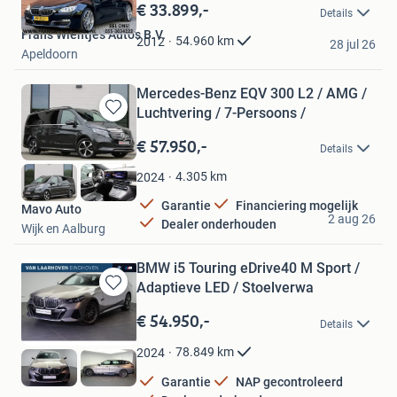
in
€ 33.899,-
Details
Mijn
Frans Wientjes Auto's B.V.
Favorieten
54.960
km
2012
28 jul 26
Apeldoorn
Mercedes-Benz EQV 300 L2 / AMG /
Luchtvering / 7-Persoons /
Bewaren
in
€ 57.950,-
Details
Mijn
Favorieten
4.305
km
2024
Garantie
Financiering mogelijk
Mavo Auto
2 aug 26
Dealer onderhouden
Wijk en Aalburg
BMW i5 Touring eDrive40 M Sport /
Adaptieve LED / Stoelverwa
Bewaren
in
€ 54.950,-
Details
Mijn
Favorieten
78.849
km
2024
Garantie
NAP gecontroleerd