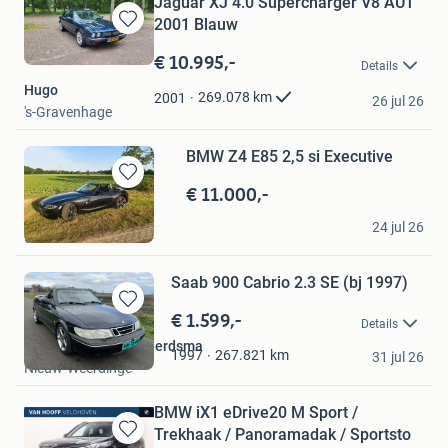
Jaguar XJ 4.0 Supercharger V8 AUT
2001 Blauw
Bewaren
in
€ 10.995,-
Details
Mijn
Hugo
Favorieten
269.078
km
2001
26 jul 26
's-Gravenhage
BMW Z4 E85 2,5 si Executive
€ 11.000,-
Bewaren
in
Rianne
Mijn
24 jul 26
Uden
Favorieten
Saab 900 Cabrio 2.3 SE (bj 1997)
€ 1.599,-
Bewaren
Details
in
Autobedrijf Mark Tjeerdsma
Mijn
267.821
km
1997
31 jul 26
Nieuw-Weerdinge
Favorieten
BMW iX1 eDrive20 M Sport /
Trekhaak / Panoramadak / Sportsto
Bewaren