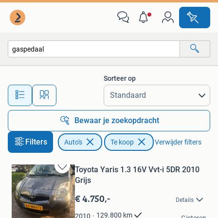
Auto's
Sorteer op
Alle afstanden…
Bewaar je zoekopdracht
Filters
Auto's
Te koop
Verwijder filters
Toyota Yaris 1.3 16V Vvt-i 5DR 2010
Bewaren
Grijs
in
Mijn
€ 4.750,-
Details
Favorieten
René
129.800
km
2010