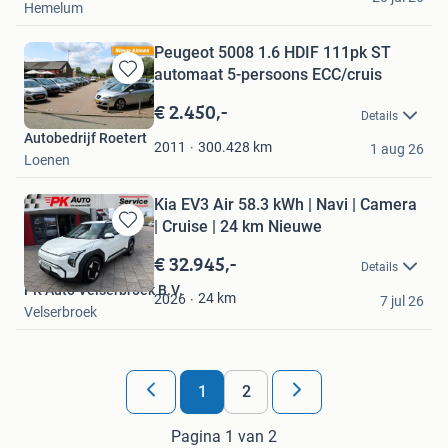
Hemelum
Peugeot 5008 1.6 HDIF 111pk ST
automaat 5-persoons ECC/cruis
Bewaren
in
€ 2.450,-
Details
Mijn
Autobedrijf Roetert
Favorieten
300.428
km
2011
1 aug 26
Loenen
Kia EV3 Air 58.3 kWh | Navi | Camera
| Cruise | 24 km Nieuwe
Bewaren
in
€ 32.945,-
Details
Mijn
PK Auto Velserbroek B.V.
Favorieten
24
km
2026
7 jul 26
Velserbroek
1
2
Pagina 1 van 2