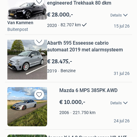
engineered Trekhaak 80 dkm
Bewaren
in
€ 28.000,-
Details
Mijn
Van Kammen
Favorieten
82.707
km
2020
15 jul 26
Buitenpost
Abarth 595 Esseesse cabrio
Bewaren
automaat 2019 met alarmsysteem
in
Mijn
€ 28.475,-
Favorieten
Abarh 595
Benzine
2019
31 jul 26
Leersum
Mazda 6 MPS 385PK AWD
€ 10.000,-
Bewaren
Details
in
Mijn
221.750
km
2006
Favorieten
Sacha Werkhoven
24 jul 26
Oudehorne