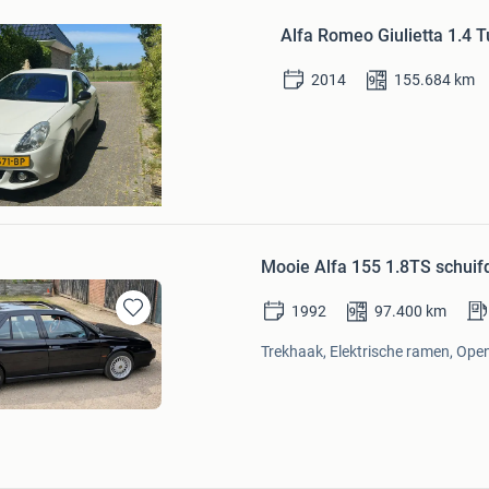
in
Alfa Romeo Giulietta 1.4 
Mijn
Favorieten
2014
155.684
km
ushoef
Mooie Alfa 155 1.8TS schui
1992
97.400
km
Bewaren
in
Trekhaak, Elektrische ramen, Open
Mijn
Favorieten