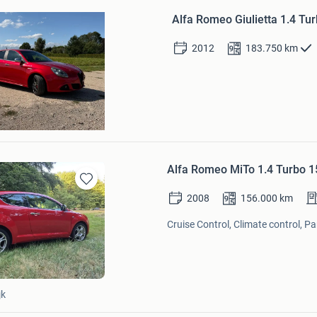
in
Alfa Romeo Giulietta 1.4 Tu
Mijn
Favorieten
2012
183.750
km
Alfa Romeo MiTo 1.4 Turbo 
Bewaren
2008
156.000
km
in
Mijn
Cruise Control, Climate control, P
Favorieten
jk
Bewaren