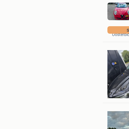
Autohand
Oosterbl
Roest & 
Joure