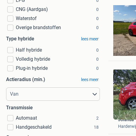
LPG
0
CNG (Aardgas)
0
Waterstof
0
Overige brandstoffen
0
Type hybride
lees meer
Daniel
Half hybride
0
Hank
Volledig hybride
0
Plug-in hybride
0
Actieradius (min.)
lees meer
Transmissie
Automaat
2
Jolanda
Harderwi
Handgeschakeld
18