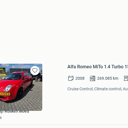
Alfa Romeo MiTo 1.4 Turbo 1
Bewaren
2008
269.085
km
in
Mijn
Cruise Control, Climate control, A
Favorieten
ijf Rosken Moed
a
Bewaren