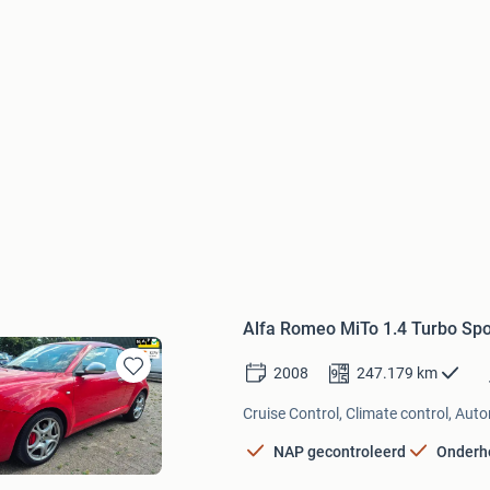
Alfa Romeo MiTo 1.4 Turbo Spor
2008
247.179
km
Bewaren
in
Cruise Control, Climate control, Aut
Mijn
Favorieten
NAP gecontroleerd
Onderh