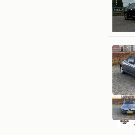
BD
Amersfoo