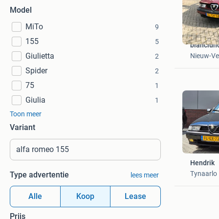
Model
MiTo
9
155
5
bianciun
Giulietta
Nieuw-V
2
Spider
2
75
1
Giulia
1
Toon meer
Variant
Hendrik
Tynaarlo
Type advertentie
lees meer
Alle
Koop
Lease
Prijs