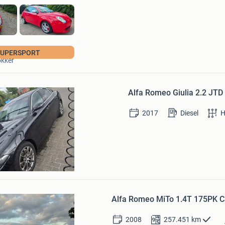
el Blokker
Bewaren
SUPERSPORT
okker
in
Mijn
Favorieten
Alfa Romeo Giulia 2.2 JT
2017
Diesel
H
Robuust
Bewaren
in
Alfa Romeo MiTo 1.4T 175PK C
Mijn
Favorieten
2008
257.451
km