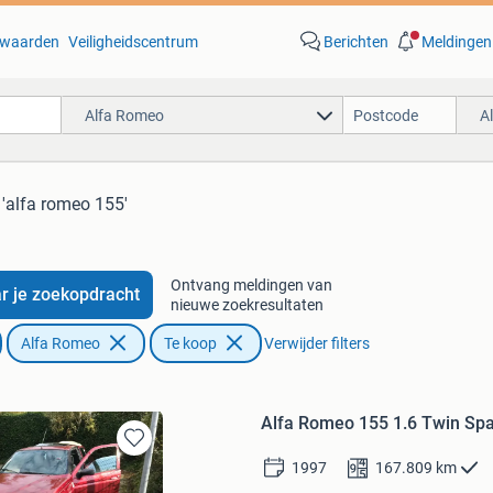
waarden
Veiligheidscentrum
Berichten
Meldingen
Alfa Romeo
A
 'alfa romeo 155'
Ontvang meldingen van
r je zoekopdracht
nieuwe zoekresultaten
Alfa Romeo
Te koop
Verwijder filters
Alfa Romeo 155 1.6 Twin Sp
Bewaren
1997
167.809
km
in