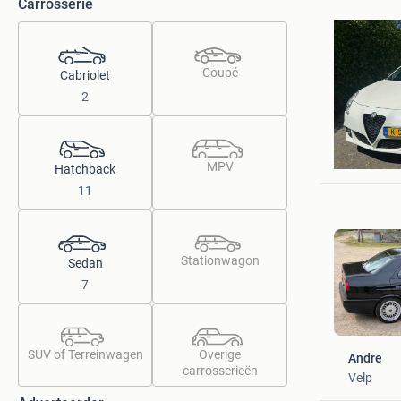
Carrosserie
Coupé
Cabriolet
2
Jim
Hippolyt
MPV
Hatchback
11
Stationwagon
Sedan
7
SUV of Terreinwagen
Overige
Andre
carrosserieën
Velp