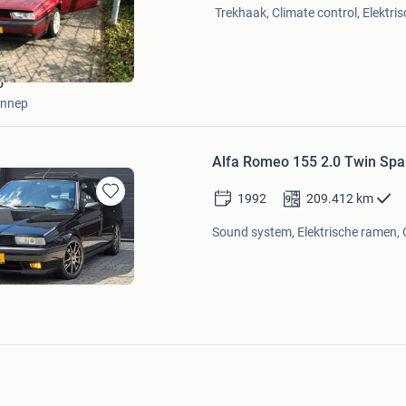
Mijn
Trekhaak, Climate control, Elektri
Favorieten
o
ennep
Alfa Romeo 155 2.0 Twin Spa
1992
209.412
km
Bewaren
in
Sound system, Elektrische ramen, 
Mijn
Favorieten