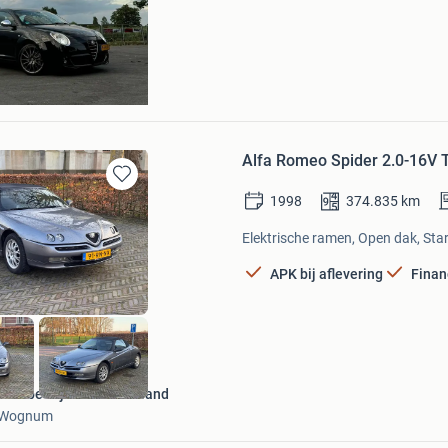
rt
Alfa Romeo Spider 2.0-16V T
Bewaren
1998
374.835
km
in
Mijn
Elektrische ramen, Open dak, Star
Favorieten
APK bij aflevering
Finan
Autobedrijf West-Friesland
Wognum
Bewaren